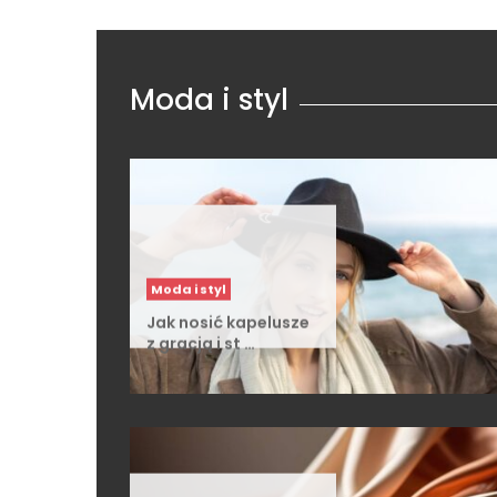
Moda i styl
Moda i styl
Jak nosić kapelusze
z gracją i st …