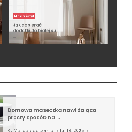
Moda i styl
Jak dobierać
dodatki do białej su
…
Domowa maseczka nawilżająca -
prosty sposób na …
By
Mascarada.com.pl
/
lut 14, 2025
/