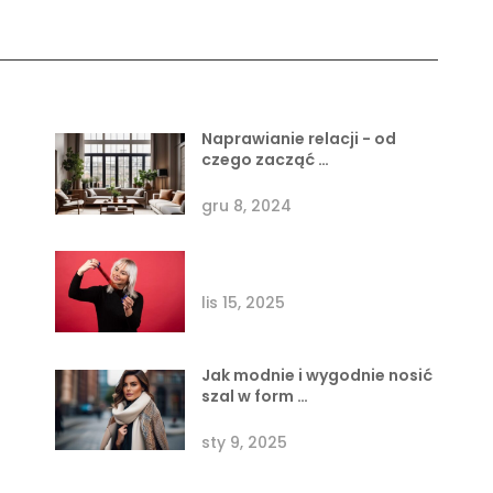
Naprawianie relacji - od
czego zacząć …
gru 8, 2024
lis 15, 2025
Jak modnie i wygodnie nosić
szal w form …
sty 9, 2025