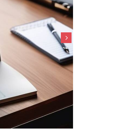
woczesność
ost n …
5
/
0 Comments
akterystycznych
 Odpowiednio
gą podkreślić
ru każdemu
sukcesu jest
ostu...