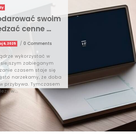
Uroda i pielęgnacja
Męska klasyka czy no
- jak stylizować zar
By
Mascarada.com.pl
/
mar 4, 2025
Zarost to jeden z najbardziej char
elementów męskiego wizerunku.
wystylizowana broda czy wąsy mo
osobowość i dodać charakte
mężczyźnie. Jednak kluczem do 
umiejętne dopasowanie zar