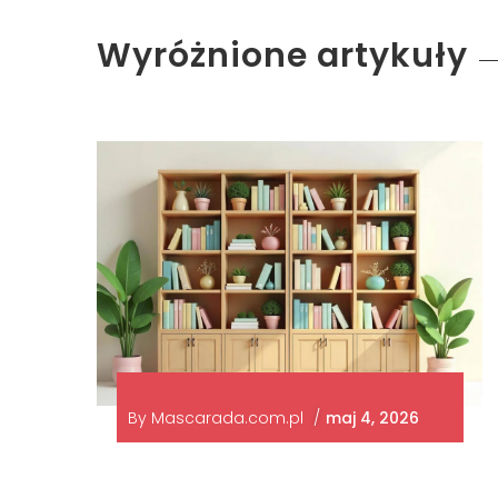
Wyróżnione artykuły
By
Mascarada.com.pl
/
maj 4, 2026