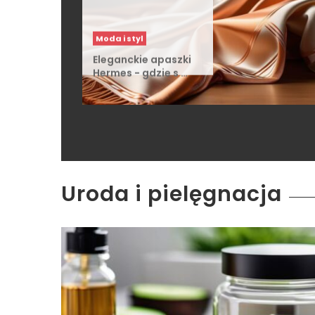
Moda i styl
Eleganckie apaszki
Hermes - gdzie s …
Uroda i pielęgnacja