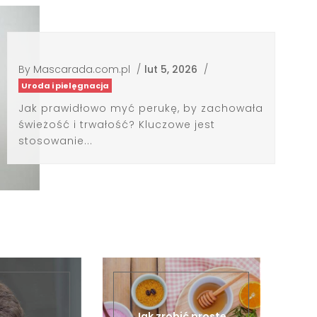
By
Mascarada.com.pl
/
lut 5, 2026
/
Uroda i pielęgnacja
Jak prawidłowo myć perukę, by zachowała
świeżość i trwałość? Kluczowe jest
stosowanie...
Jak zrobić proste