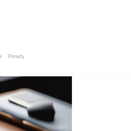
e
Porady