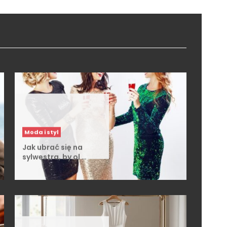
Moda i styl
Jak ubrać się na
sylwestra, by ol …