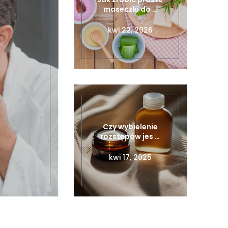
maseczki do …
kwi 22, 2026
Czy wybielenie
rozstępów jes …
kwi 17, 2025