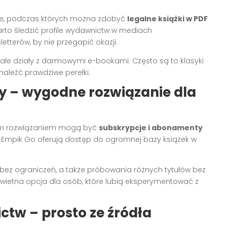
cje, podczas których można zdobyć
legalne książki w PDF
rto śledzić profile wydawnictw w mediach
tterów, by nie przegapić okazji.
stałe działy z darmowymi e-bookami. Często są to klasyki
znaleźć prawdziwe perełki.
y – wygodne rozwiązanie dla
alnym rozwiązaniem mogą być
subskrypcje i abonamenty
czy Empik Go oferują dostęp do ogromnej bazy książek w
 bez ograniczeń, a także próbowania różnych tytułów bez
wietna opcja dla osób, które lubią eksperymentować z
ctw – prosto ze źródła