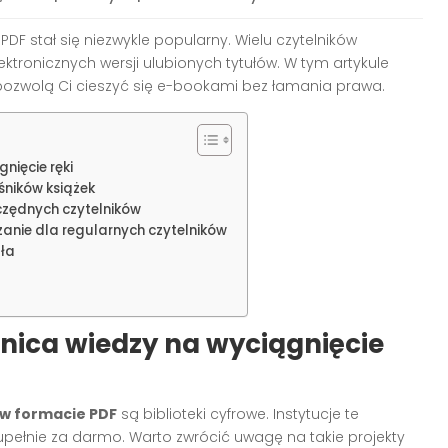
DF stał się niezwykle popularny. Wielu czytelników
ktronicznych wersji ulubionych tytułów. W tym artykule
pozwolą Ci cieszyć się e-bookami bez łamania prawa.
nięcie ręki
śników książek
czędnych czytelników
anie dla regularnych czytelników
dła
bnica wiedzy na wyciągnięcie
 w formacie PDF
są biblioteki cyfrowe. Instytucje te
zupełnie za darmo. Warto zwrócić uwagę na takie projekty