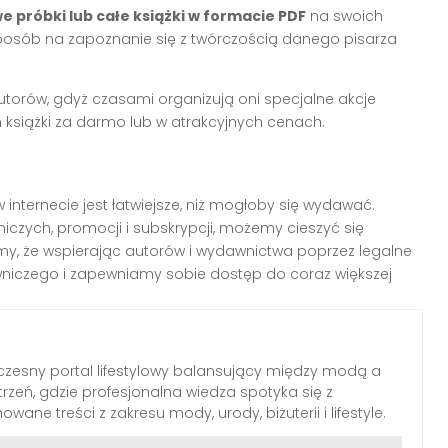
 próbki lub całe książki w formacie PDF
na swoich
 sposób na zapoznanie się z twórczością danego pisarza
utorów, gdyż czasami organizują oni specjalne akcje
książki za darmo lub w atrakcyjnych cenach.
 internecie jest łatwiejsze, niż mogłoby się wydawać.
lniczych, promocji i subskrypcji, możemy cieszyć się
jmy, że wspierając autorów i wydawnictwa poprzez legalne
wniczego i zapewniamy sobie dostęp do coraz większej
zesny portal lifestylowy balansujący między modą a
rzeń, gdzie profesjonalna wiedza spotyka się z
wane treści z zakresu mody, urody, biżuterii i lifestyle.