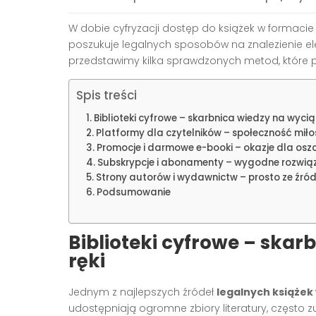
W dobie cyfryzacji dostęp do książek w formacie P
poszukuje legalnych sposobów na znalezienie ele
przedstawimy kilka sprawdzonych metod, które 
Spis treści
Biblioteki cyfrowe – skarbnica wiedzy na wyciąg
Platformy dla czytelników – społeczność miło
Promocje i darmowe e-booki – okazje dla osz
Subskrypcje i abonamenty – wygodne rozwiąz
Strony autorów i wydawnictw – prosto ze źró
Podsumowanie
Biblioteki cyfrowe – skar
ręki
Jednym z najlepszych źródeł
legalnych książek
udostępniają ogromne zbiory literatury, często 