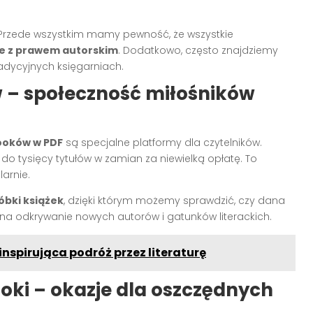
t. Przede wszystkim mamy pewność, że wszystkie
ne z prawem autorskim
. Dodatkowo, często znajdziemy
adycyjnych księgarniach.
w – społeczność miłośników
ooków w PDF
są specjalne platformy dla czytelników.
p do tysięcy tytułów w zamian za niewielką opłatę. To
larnie.
bki książek
, dzięki którym możemy sprawdzić, czy dana
 odkrywanie nowych autorów i gatunków literackich.
 inspirująca podróż przez literaturę
ki – okazje dla oszczędnych