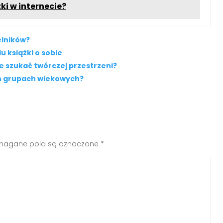
ki w internecie?
elników?
u książki o sobie
ie szukać twórczej przestrzeni?
ch grupach wiekowych?
agane pola są oznaczone
*