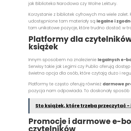
jak Biblioteka Narodowa czy Wolne Lektury.
Korzystanie z bibliotek cyfrowych ma wiele zale
udostępnione tam materiały są
legalne i zgod
tam unikatowe pozycje, które trudno dostać w tr
Platformy dla czytelnikó
książek
Innym sposobem na znalezienie
legalnych e-b
Serwisy takie jak Legimi czy Publio oferują dostę
świetna opcja dla osób, które czytają dużo i regu
Platformy te często oferują również
darmowe pró
pozycja nam odpowiada. To doskonały sposób na
Sto książek, które trzeba przeczytać -
Promocje i darmowe e-boo
czytelników