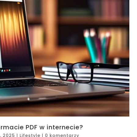
ormacie PDF w internecie?
, 2025
|
Lifestyle
|
0 komentarzy