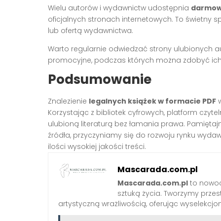
Wielu autorów i wydawnictw udostępnia
darmowe
oficjalnych stronach internetowych. To świetny
lub ofertą wydawnictwa.
Warto regularnie odwiedzać strony ulubionych a
promocyjne, podczas których można zdobyć ich 
Podsumowanie
Znalezienie
legalnych książek w formacie PDF
w
Korzystając z bibliotek cyfrowych, platform czyte
ulubioną literaturą bez łamania prawa. Pamięta
źródła, przyczyniamy się do rozwoju rynku wyda
ilości wysokiej jakości treści.
Mascarada.com.pl
Mascarada.com.pl
to nowoc
sztuką życia. Tworzymy przest
artystyczną wrażliwością, oferując wyselekcjono