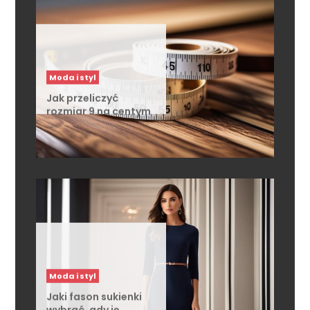
Moda i styl
Jak przeliczyć
rozmiar 9 na centym
…
Moda i styl
Jaki fason sukienki
wybrać, gdy je …