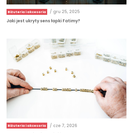
/
gru 25, 2025
Biżuteria i akcesoria
Jaki jest ukryty sens łapki Fatimy?
/
cze 7, 2026
Biżuteria i akcesoria
Jak samodzielnie skrócić bransoletkę na rękę …