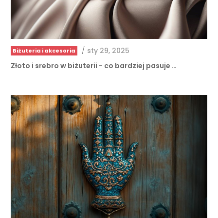
/
sty 29, 2025
Biżuteria i akcesoria
Złoto i srebro w biżuterii - co bardziej pasuje …