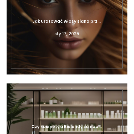
Jak uratować włosy siano prz …
sty 17, 2025
Czy kosmetyki Bielendy są nap …
cze 16, 2025