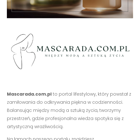
Mascarada.com.pl
to portal lifestylowy, który powstał z
zamiłowania do odkrywania piękna w codzienności.
Balansując między modą a sztuką życia, tworzymy
przestrzeń, gdzie profesjonalna wiedza spotyka się z
artystyczną wrażliwością.
Na łamach naszego portalu znajdziesz
wyselekcjonowane treści z zakresu mody, urody, biżuterii