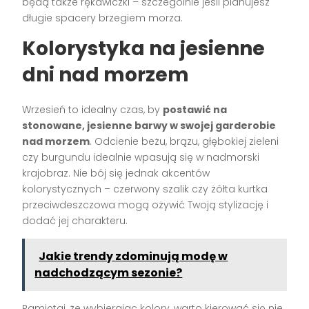
będą także rękawiczki – szczególnie jeśli planujesz
długie spacery brzegiem morza.
Kolorystyka na jesienne
dni nad morzem
Wrzesień to idealny czas, by
postawić na
stonowane, jesienne barwy w swojej garderobie
nad morzem
. Odcienie beżu, brązu, głębokiej zieleni
czy burgundu idealnie wpasują się w nadmorski
krajobraz. Nie bój się jednak akcentów
kolorystycznych – czerwony szalik czy żółta kurtka
przeciwdeszczowa mogą ożywić Twoją stylizację i
dodać jej charakteru.
Jakie trendy zdominują modę w
nadchodzącym sezonie?
Pamiętaj, że wybierając kolory, warto kierować się nie