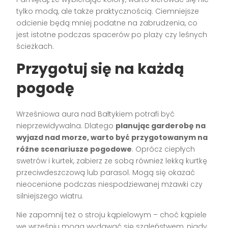
tylko modą, ale także praktycznością. Ciemniejsze
odcienie będą mniej podatne na zabrudzenia, co
jest istotne podczas spacerów po plaży czy leśnych
ścieżkach.
Przygotuj się na każdą
pogodę
Wrześniowa aura nad Bałtykiem potrafi być
nieprzewidywalna. Dlatego
planując garderobę na
wyjazd nad morze, warto być przygotowanym na
różne scenariusze pogodowe
. Oprócz ciepłych
swetrów i kurtek, zabierz ze sobą również lekką kurtkę
przeciwdeszczową lub parasol. Mogą się okazać
nieocenione podczas niespodziewanej mżawki czy
silniejszego wiatru.
Nie zapomnij też o stroju kąpielowym – choć kąpiele
we wrześniu mogą wydawać się szaleństwem, nigdy