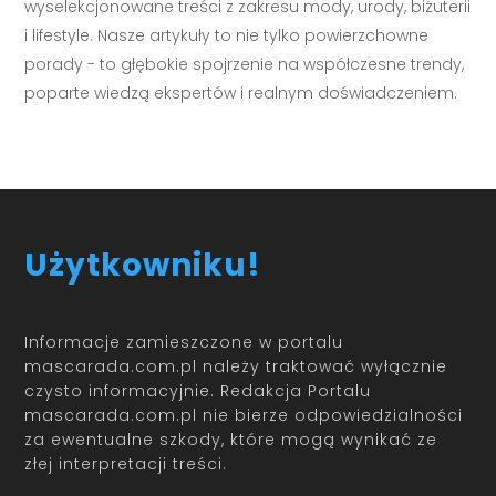
wyselekcjonowane treści z zakresu mody, urody, biżuterii
i lifestyle. Nasze artykuły to nie tylko powierzchowne
porady - to głębokie spojrzenie na współczesne trendy,
poparte wiedzą ekspertów i realnym doświadczeniem.
Użytkowniku!
Informacje zamieszczone w portalu
mascarada.com.pl należy traktować wyłącznie
czysto informacyjnie. Redakcja Portalu
mascarada.com.pl nie bierze odpowiedzialności
za ewentualne szkody, które mogą wynikać ze
złej interpretacji treści.