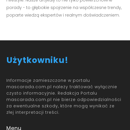
i lifestyle. Nasze artykuły to nie tylko powierzchowne
porady - to głębokie spojrzenie na współczesne trendy,
poparte wiedzą ekspertów i realnym doświadczeniem.
Użytkowniku!
Informacje zamieszczone w portalu
mascarada.com.pl należy traktować wyłącznie
czysto informacyjnie. Redakcja Portalu
mascarada.com.pl nie bierze odpowiedzialności
za ewentualne szkody, które mogą wynikać ze
złej interpretacji treści.
Menu