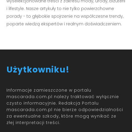
wyselekcjonowane treści z zakresu mody, urody, biżuterii
i lifestyle. Nasze artykuły to nie tylko powierzchowne
porady - to głębokie spojrzenie na współczesne trendy,
poparte wiedzą ekspertów i realnym doświadczeniem.
Użytkowniku!
Informacje zamieszczone w portalu
mascarada.com.pl należy traktować wyłącznie
czysto informacyjnie. Redakcja Portalu
mascarada.com.pl nie bierze odpowiedzialności
za ewentualne szkody, które mogą wynikać ze
złej interpretacji treści.