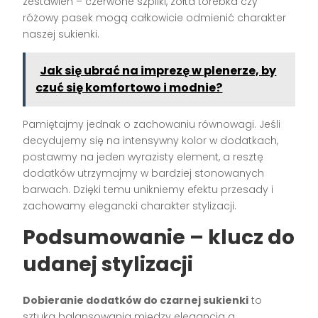
zestawień – czerwone szpilki, żółta torebka czy
różowy pasek mogą całkowicie odmienić charakter
naszej sukienki.
Jak się ubrać na imprezę w plenerze, by
czuć się komfortowo i modnie?
Pamiętajmy jednak o zachowaniu równowagi. Jeśli
decydujemy się na intensywny kolor w dodatkach,
postawmy na jeden wyrazisty element, a resztę
dodatków utrzymajmy w bardziej stonowanych
barwach. Dzięki temu unikniemy efektu przesady i
zachowamy elegancki charakter stylizacji.
Podsumowanie – klucz do
udanej stylizacji
Dobieranie dodatków do czarnej sukienki
to
sztuka balansowania między elegancją a