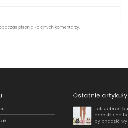
podczas pisania kolejnych komentarzy.
u
Ostatnie artykuły
as
Jak dobrać bu
damskie na ha
takt
by chodzić w