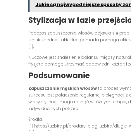
Jakie są najwygodniejsze sposoby z
Stylizacja w fazie przejści
Podczas zapuszczania włosów pojawia się probl
się niezbędne. Lakier lub pomada pomogą okiełz
[1].
Kluczowe jest znalezienie balansu między natura
fryzjera pomogą utrzymać odpowiedni kształt i 
Podsumowanie
Zapuszczanie męskich włosów
to proces wymag
sukcesu jest połączenie regularnej pielęgnacji z 
włosy są inne i mogą rosnąć w różnym tempie, d
indywidualnych potrzeb.
Źródła:
[1] https://uzbira.pl/brodaty-blog-uzbira/dlugi