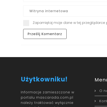
Zapamiętaj moje dane w tej przeglądarce 
Użytkowniku!
Men
O n
Informacje zamieszczone w
portalu mascarada.com.pl
Kon
należy traktować wyłącznie