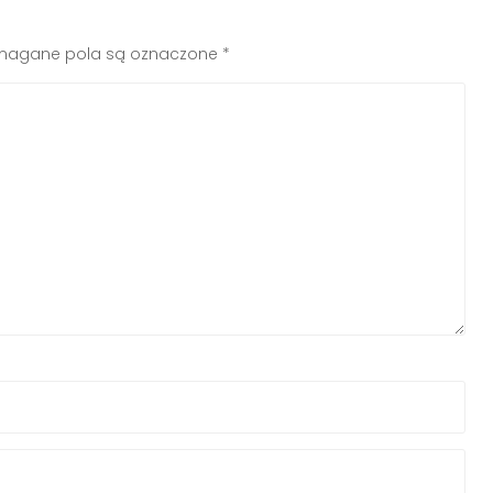
agane pola są oznaczone
*