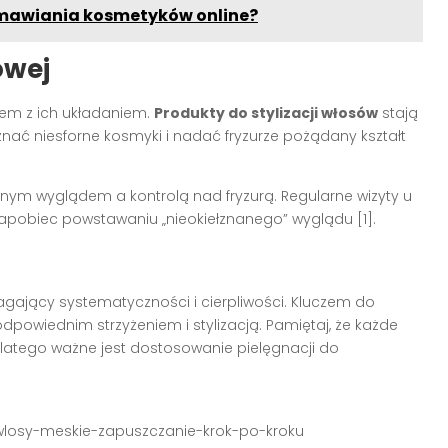
amawiania kosmetyków online?
owej
em z ich układaniem.
Produkty do stylizacji włosów
stają
nać niesforne kosmyki i nadać fryzurze pożądany kształt
lnym wyglądem a kontrolą nad fryzurą. Regularne wizyty u
zapobiec powstawaniu „nieokiełznanego” wyglądu [1].
ający systematyczności i cierpliwości. Kluczem do
odpowiednim strzyżeniem i stylizacją. Pamiętaj, że każde
latego ważne jest dostosowanie pielęgnacji do
e-wlosy-meskie-zapuszczanie-krok-po-kroku