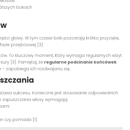
włosów:
rótszych bokach
ów
ęści głowy. W tym czasie boki pozostają krótko przycięte,
zie przejściowej [3].
ków. To kluczowy moment, który wymaga regularnych wizyt
zury [3]. Pamiętaj, że
regularne podcinanie końcówek
e – zapobiega ich rozdwajaniu się.
szczania
tawa sukcesu. Konieczne jest stosowanie odpowiednich
e zapuszczania włosy wymagają:
onami
kier czy pomada [1]