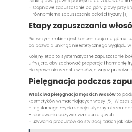
Istnieją dwa główne podejścia do zapuszczania 
– stopniowe zapuszczanie od góry głowy przy k
– równomierne zapuszczanie całości fryzury [1]
Etapy zapuszczania włos
Pierwszym krokiem jest koncentracja na górnej cz
co pozwala uniknąć nieestetycznego wyglądu w fa
Kolejny etap to systematyczne zapuszczanie bo
u fryzjera, aby zachować proporcje i harmonię fry
nie spowalnia wzrostu włosów, a wręcz przeciwni
Pielęgnacja podczas zapu
Właściwa pielęgnacja męskich włosów
to pods
kosmetyków wzmacniających włosy [5]. W czasi
– regularnego mycia specjalistycznymi szamp
– stosowania odżywek wzmacniających
– używania produktów do stylizacji, takich jak la