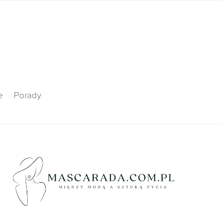
e
Porady