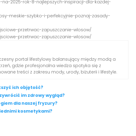
e-na-2025-rok-8-najlepszych-inspiracji-dla-kazdej-
wlosy-meskie-szybko-i-perfekcyjnie-poznaj-zasady-
rzejsciowe-przetrwac-zapuszczanie-wlosow/
rzejsciowe-przetrwac-zapuszczanie-wlosow/
zesny portal lifestylowy balansujący między modą a
rzeń, gdzie profesjonalna wiedza spotyka się z
wane treści z zakresu mody, urody, biżuterii i lifestyle.
kszyć ich objętość?
zywrócić im zdrowy wygląd?
giem dla naszej fryzury?
wiednimi kosmetykami?