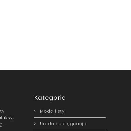
Kategorie
ty
Moda i styl
luksy,
Uroda i pielęgnacja
yg…