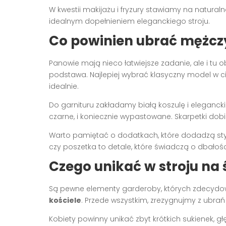
W kwestii makijażu i fryzury stawiamy na natura
idealnym dopełnieniem eleganckiego stroju.
Co powinien ubrać mężczy
Panowie mają nieco łatwiejsze zadanie, ale i tu
podstawa. Najlepiej wybrać klasyczny model w c
idealnie.
Do garnituru zakładamy białą koszulę i elegancki
czarne, i koniecznie wypastowane. Skarpetki dob
Warto pamiętać o dodatkach, które dodadzą styli
czy poszetka to detale, które świadczą o dbałośc
Czego unikać w stroju na 
Są pewne elementy garderoby, których zdecydo
kościele
. Przede wszystkim, zrezygnujmy z ubrań
Kobiety powinny unikać zbyt krótkich sukienek, g