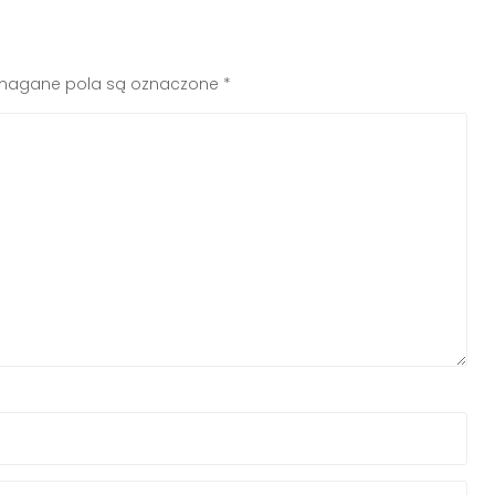
agane pola są oznaczone
*