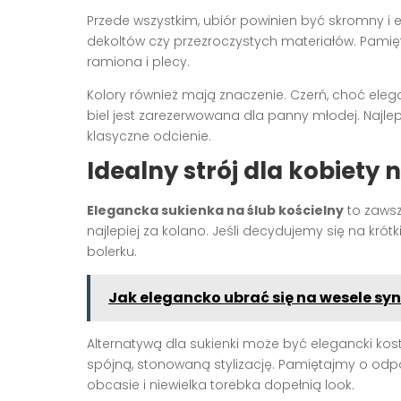
Przede wszystkim, ubiór powinien być skromny i e
dekoltów czy przezroczystych materiałów. Pamię
ramiona i plecy.
Kolory również mają znaczenie. Czerń, choć ele
biel jest zarezerwowana dla panny młodej. Najle
klasyczne odcienie.
Idealny strój dla kobiety 
Elegancka sukienka na ślub kościelny
to zawsz
najlepiej za kolano. Jeśli decydujemy się na kró
bolerku.
Jak elegancko ubrać się na wesele sy
Alternatywą dla sukienki może być elegancki kos
spójną, stonowaną stylizację. Pamiętajmy o od
obcasie i niewielka torebka dopełnią look.