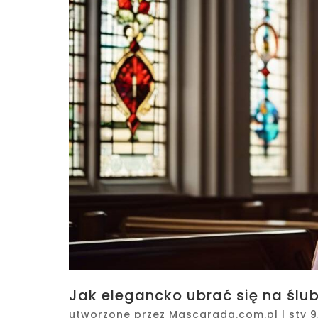
Jak elegancko ubrać się na ślub
utworzone przez
Mascarada.com.pl
|
sty 9