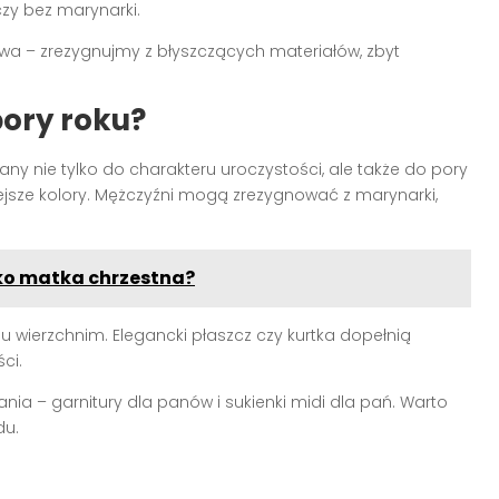
zy bez marynarki.
owa – zrezygnujmy z błyszczących materiałów, zbyt
pory roku?
y nie tylko do charakteru uroczystości, ale także do pory
iejsze kolory. Mężczyźni mogą zrezygnować z marynarki,
ako matka chrzestna?
u wierzchnim. Elegancki płaszcz czy kurtka dopełnią
ci.
ania – garnitury dla panów i sukienki midi dla pań. Warto
du.