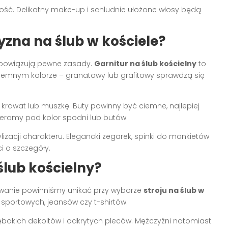
lność. Delikatny make-up i schludnie ułożone włosy będą
zna na ślub w kościele?
 obowiązują pewne zasady.
Garnitur na ślub kościelny
to
iemnym kolorze – granatowy lub grafitowy sprawdzą się
 krawat lub muszkę. Buty powinny być ciemne, najlepiej
ieramy pod kolor spodni lub butów.
zacji charakteru. Elegancki zegarek, spinki do mankietów
i o szczegóły.
ślub kościelny?
wanie powinniśmy unikać przy wyborze
stroju na ślub w
 sportowych, jeansów czy t-shirtów.
łębokich dekoltów i odkrytych pleców. Mężczyźni natomiast