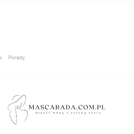
e
Porady