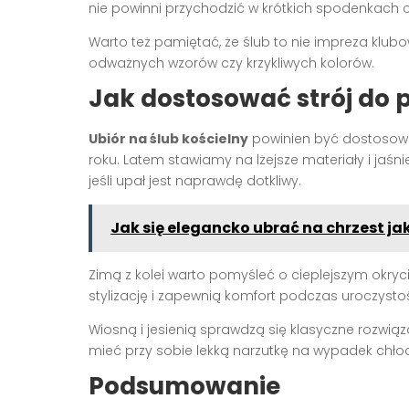
nie powinni przychodzić w krótkich spodenkach c
Warto też pamiętać, że ślub to nie impreza klub
odważnych wzorów czy krzykliwych kolorów.
Jak dostosować strój do 
Ubiór na ślub kościelny
powinien być dostosowan
roku. Latem stawiamy na lżejsze materiały i jaśn
jeśli upał jest naprawdę dotkliwy.
Jak się elegancko ubrać na chrzest j
Zimą z kolei warto pomyśleć o cieplejszym okryci
stylizację i zapewnią komfort podczas uroczystoś
Wiosną i jesienią sprawdzą się klasyczne rozwiąz
mieć przy sobie lekką narzutkę na wypadek chło
Podsumowanie