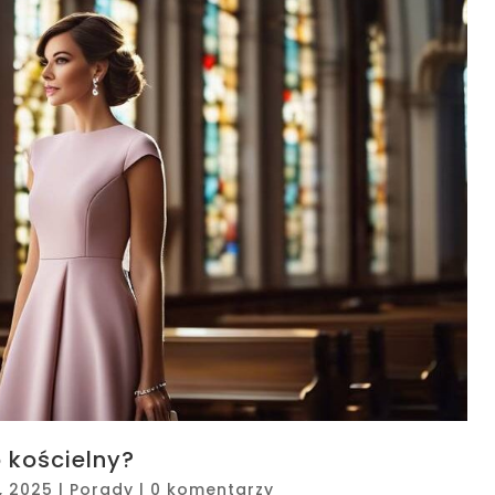
 kościelny?
, 2025
|
Porady
|
0 komentarzy