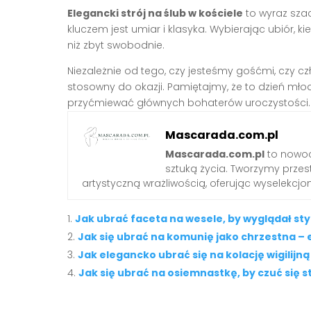
Elegancki strój na ślub w kościele
to wyraz szac
kluczem jest umiar i klasyka. Wybierając ubiór, k
niż zbyt swobodnie.
Niezależnie od tego, czy jesteśmy gośćmi, czy c
stosowny do okazji. Pamiętajmy, że to dzień młode
przyćmiewać głównych bohaterów uroczystości.
Mascarada.com.pl
Mascarada.com.pl
to nowoc
sztuką życia. Tworzymy przest
artystyczną wrażliwością, oferując wyselekcjono
Jak ubrać faceta na wesele, by wyglądał sty
Jak się ubrać na komunię jako chrzestna – 
Jak elegancko ubrać się na kolację wigilijną
Jak się ubrać na osiemnastkę, by czuć się 