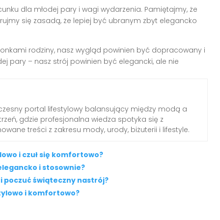
unku dla młodej pary i wagi wydarzenia. Pamiętajmy, że
ierujmy się zasadą, że lepiej być ubranym zbyt elegancko
złonkami rodziny, nasz wygląd powinien być dopracowany i
j pary – nasz strój powinien być elegancki, ale nie
zesny portal lifestylowy balansujący między modą a
rzeń, gdzie profesjonalna wiedza spotyka się z
wane treści z zakresu mody, urody, biżuterii i lifestyle.
lowo i czuł się komfortowo?
elegancko i stosownie?
 i poczuć świąteczny nastrój?
stylowo i komfortowo?