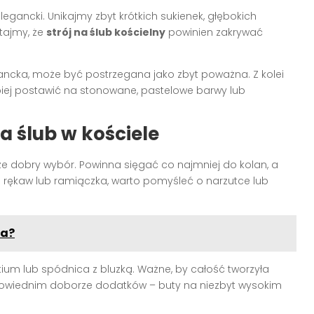
legancki. Unikajmy zbyt krótkich sukienek, głębokich
tajmy, że
strój na ślub kościelny
powinien zakrywać
gancka, może być postrzegana jako zbyt poważna. Z kolei
piej postawić na stonowane, pastelowe barwy lub
na ślub w kościele
e dobry wybór. Powinna sięgać co najmniej do kolan, a
tki rękaw lub ramiączka, warto pomyśleć o narzutce lub
na?
tium lub spódnica z bluzką. Ważne, by całość tworzyła
powiednim doborze dodatków – buty na niezbyt wysokim