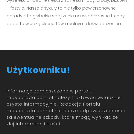
wyselekcjonowane treści z zakresu mody, urody, biżuterii
i lifestyle. Nasze artykuły to nie tylko powierzchowne
porady - to głębokie spojrzenie na współczesne trendy,
poparte wiedzą ekspertów i realnym doświadczeniem.
Użytkowniku!
Informacje zamieszczone w portalu
mascarada.com.pl należy traktować wyłącznie
czysto informacyjnie. Redakcja Portalu
mascarada.com.pl nie bierze odpowiedzialności
za ewentualne szkody, które mogą wynikać ze
złej interpretacji treści.