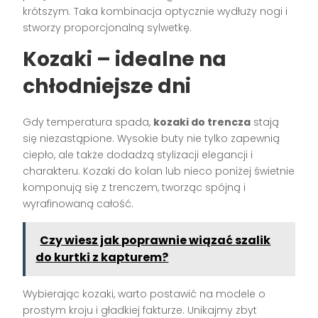
krótszym. Taka kombinacja optycznie wydłuży nogi i
stworzy proporcjonalną sylwetkę.
Kozaki – idealne na
chłodniejsze dni
Gdy temperatura spada,
kozaki do trencza
stają
się niezastąpione. Wysokie buty nie tylko zapewnią
ciepło, ale także dodadzą stylizacji elegancji i
charakteru. Kozaki do kolan lub nieco poniżej świetnie
komponują się z trenczem, tworząc spójną i
wyrafinowaną całość.
Czy wiesz jak poprawnie wiązać szalik
do kurtki z kapturem?
Wybierając kozaki, warto postawić na modele o
prostym kroju i gładkiej fakturze. Unikajmy zbyt