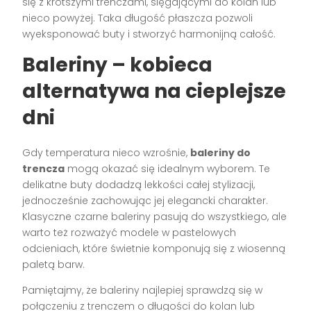
się z krótszymi trenczami, sięgającymi do kolan lub
nieco powyżej. Taka długość płaszcza pozwoli
wyeksponować buty i stworzyć harmonijną całość.
Baleriny – kobieca
alternatywa na cieplejsze
dni
Gdy temperatura nieco wzrośnie,
baleriny do
trencza
mogą okazać się idealnym wyborem. Te
delikatne buty dodadzą lekkości całej stylizacji,
jednocześnie zachowując jej elegancki charakter.
Klasyczne czarne baleriny pasują do wszystkiego, ale
warto też rozważyć modele w pastelowych
odcieniach, które świetnie komponują się z wiosenną
paletą barw.
Pamiętajmy, że baleriny najlepiej sprawdzą się w
połączeniu z trenczem o długości do kolan lub