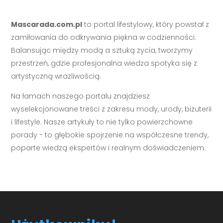
Mascarada.com.pl
to portal lifestylowy, który powstał z
zamiłowania do odkrywania piękna w codzienności.
Balansując między modą a sztuką życia, tworzymy
przestrzeń, gdzie profesjonalna wiedza spotyka się z
artystyczną wrażliwością.
Na łamach naszego portalu znajdziesz
wyselekcjonowane treści z zakresu mody, urody, biżuterii
i lifestyle. Nasze artykuły to nie tylko powierzchowne
porady - to głębokie spojrzenie na współczesne trendy,
poparte wiedzą ekspertów i realnym doświadczeniem.