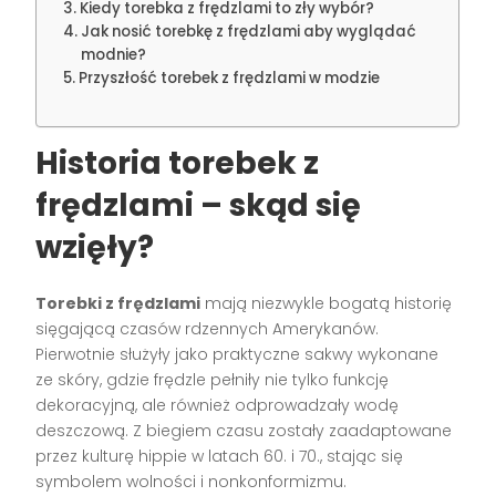
Kiedy torebka z frędzlami to zły wybór?
Jak nosić torebkę z frędzlami aby wyglądać
modnie?
Przyszłość torebek z frędzlami w modzie
Historia torebek z
frędzlami – skąd się
wzięły?
Torebki z frędzlami
mają niezwykle bogatą historię
sięgającą czasów rdzennych Amerykanów.
Pierwotnie służyły jako praktyczne sakwy wykonane
ze skóry, gdzie frędzle pełniły nie tylko funkcję
dekoracyjną, ale również odprowadzały wodę
deszczową. Z biegiem czasu zostały zaadaptowane
przez kulturę hippie w latach 60. i 70., stając się
symbolem wolności i nonkonformizmu.