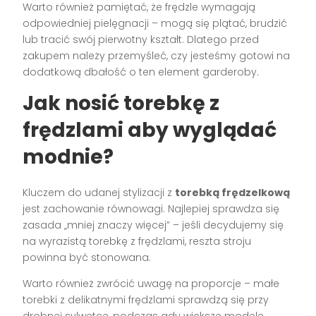
Warto również pamiętać, że frędzle wymagają
odpowiedniej pielęgnacji – mogą się plątać, brudzić
lub tracić swój pierwotny kształt. Dlatego przed
zakupem należy przemyśleć, czy jesteśmy gotowi na
dodatkową dbałość o ten element garderoby.
Jak nosić torebkę z
frędzlami aby wyglądać
modnie?
Kluczem do udanej stylizacji z
torebką frędzelkową
jest zachowanie równowagi. Najlepiej sprawdza się
zasada „mniej znaczy więcej” – jeśli decydujemy się
na wyrazistą torebkę z frędzlami, reszta stroju
powinna być stonowana.
Warto również zwrócić uwagę na proporcje – małe
torebki z delikatnymi frędzlami sprawdzą się przy
drobnej sylwetce, podczas gdy większe modele