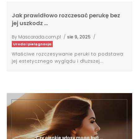
Jak prawidłowo rozczesać perukę bez
jej uszkodz …
By
Mascarada.com.pl
/
sie 9, 2025
/
Uroda i pielęgnacja
Właściwe rozczesywanie peruki to podstawa
jej estetycznego wyglądu i dłuższej...
Czy cienkie włosy mogą być …
mar 4, 2025