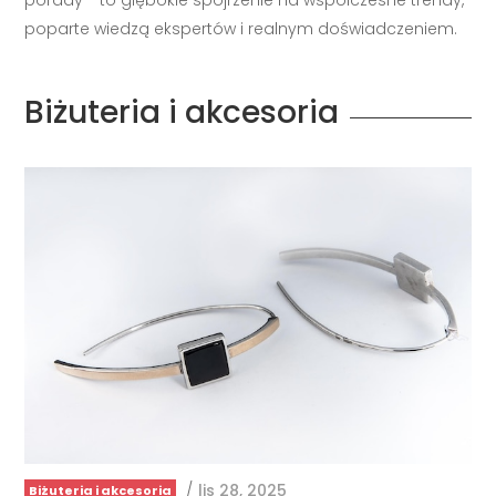
Biżuteria i akcesoria
/
lis 28, 2025
Biżuteria i akcesoria
Bransoletki jak paski od zegarków - nowy trend w …