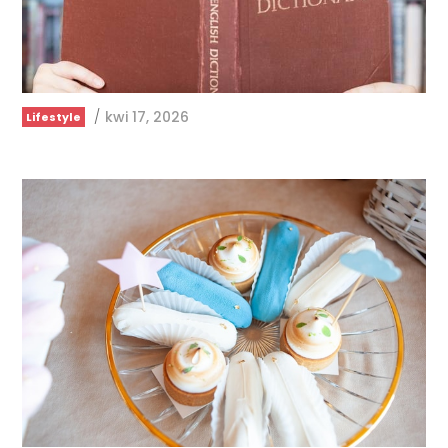
/
kwi 17, 2026
Lifestyle
/
lis 16, 2025
Lifestyle