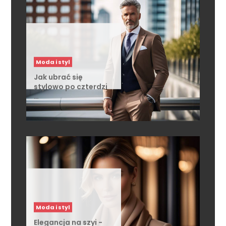
Moda i styl
Jak ubrać się
stylowo po czterdzi
…
Moda i styl
Elegancja na szyi -
jak założyć …