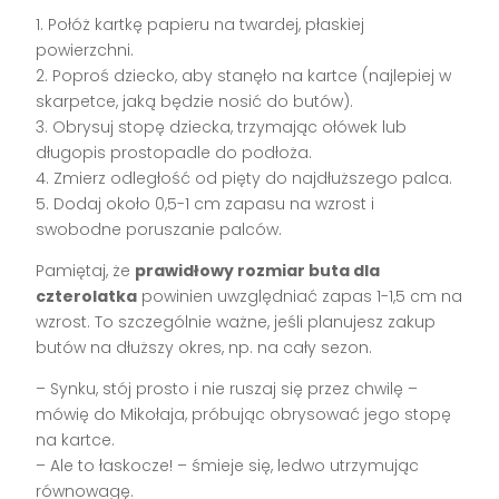
1. Połóż kartkę papieru na twardej, płaskiej
powierzchni.
2. Poproś dziecko, aby stanęło na kartce (najlepiej w
skarpetce, jaką będzie nosić do butów).
3. Obrysuj stopę dziecka, trzymając ołówek lub
długopis prostopadle do podłoża.
4. Zmierz odległość od pięty do najdłuższego palca.
5. Dodaj około 0,5-1 cm zapasu na wzrost i
swobodne poruszanie palców.
Pamiętaj, że
prawidłowy rozmiar buta dla
czterolatka
powinien uwzględniać zapas 1-1,5 cm na
wzrost. To szczególnie ważne, jeśli planujesz zakup
butów na dłuższy okres, np. na cały sezon.
– Synku, stój prosto i nie ruszaj się przez chwilę –
mówię do Mikołaja, próbując obrysować jego stopę
na kartce.
– Ale to łaskocze! – śmieje się, ledwo utrzymując
równowagę.