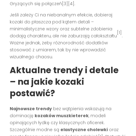
Gryzących się połączeń[3][4].
Jeśli zależy Ci na niebanalnym efekcie, dobieraj
kozaki do płaszcza pod kątem detali –
minimalistyczne wzory oraz subtelne zdobienia
[1]
dodają charakteru, ale nie zaburzają całokształtu
.
Ważne jednak, żeby różnorodność dodatków
stosować z umiarem, tak by nie wprowadzić
wizualnego chaosu.
Aktualne trendy i detale
– na jakie kozaki
postawić?
Najnowsze trendy
bez wątpienia wskazują na
dominację
kozaków muszkieterek
, modeli
opinających łydkę czy klasycznych oficerek.
Szczególnie modne są
elastyczne cholewki
oraz