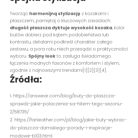
Tworząc
harmonijną stylizację
z kozakami i
płaszczem, pamiętaj o kluczowych zasadach:
długość płaszcza dyktuje wysokość kozaka
, kolor
butów dobierz pod kątem podobieństwa lub
kontrastu, detalami podkreśl charakter całego
zestawu, a pora roku niech przesądzi o praktyczności
wyboru.
Spójny look
to zasługa świadomego
łączenia modnych fasonów z komfortem i stylem,
zgodnie z najnowszymi trendami[1][2][3][4].
Źródła:
https://answear.com/blog/buty-do-plaszcza-
sprawdz-jakie-polaczenia-sa-hitem-tego-sezonu-
2/58735/
https://fanleather.com/pl/blog/jakie-buty-wybrac-
do-plaszcza-damskiego-porady-i-inspiracje-
modowe-b103.html