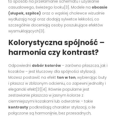
to sposób na przełamanie schematu i uzyskanie
casualowego, świeżego looku[3]. Modele na
obcasie
(słupek, szpilce)
oraz o wąskiej cholewce wizualnie
wydłużają nogi oraz dodają sylwetce lekkości, co
szczególnie doceniają osoby poszukujące efektów
wysmuklających[3].
Kolorystyczna spójność –
harmonia czy kontrast?
Odpowiedni
dobór kolorów
– zarówno płaszcza, jak i
kozaków – jest kluczowy dla spójności stylizacji.
Możesz postawić na efekt
ton w ton
, wybierając buty
i płaszcz w zbliżonym odcieniu, co zapewni jednolity i
elegancki efekt[3][4]. Równie popularne jest
zestawianie płaszcza w jasnym kolorze z
ciemniejszymi kozakami lub odwrotnie – takie
kontrasty
podkreślają charakter stylizacji, o ile
połączone są harmonijnie, bez przesadnych,