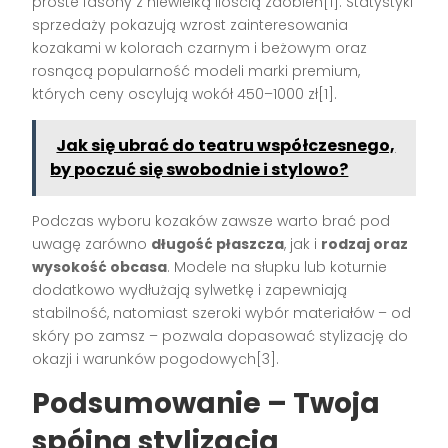
proste fasony z niewielką ilością zdobień[1]. Statystyki
sprzedaży pokazują wzrost zainteresowania
kozakami w kolorach czarnym i beżowym oraz
rosnącą popularność modeli marki premium,
których ceny oscylują wokół 450–1000 zł[1].
Jak się ubrać do teatru współczesnego,
by poczuć się swobodnie i stylowo?
Podczas wyboru kozaków zawsze warto brać pod
uwagę zarówno
długość płaszcza
, jak i
rodzaj oraz
wysokość obcasa
. Modele na słupku lub koturnie
dodatkowo wydłużają sylwetkę i zapewniają
stabilność, natomiast szeroki wybór materiałów – od
skóry po zamsz – pozwala dopasować stylizację do
okazji i warunków pogodowych[3].
Podsumowanie – Twoja
spójna stylizacja