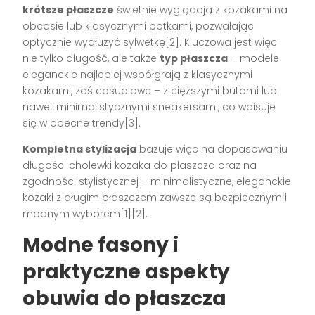
krótsze płaszcze
świetnie wyglądają z kozakami na
obcasie lub klasycznymi botkami, pozwalając
optycznie wydłużyć sylwetkę[2]. Kluczowa jest więc
nie tylko długość, ale także
typ płaszcza
– modele
eleganckie najlepiej współgrają z klasycznymi
kozakami, zaś casualowe – z cięższymi butami lub
nawet minimalistycznymi sneakersami, co wpisuje
się w obecne trendy[3].
Kompletna stylizacja
bazuje więc na dopasowaniu
długości cholewki kozaka do płaszcza oraz na
zgodności stylistycznej – minimalistyczne, eleganckie
kozaki z długim płaszczem zawsze są bezpiecznym i
modnym wyborem[1][2].
Modne fasony i
praktyczne aspekty
obuwia do płaszcza