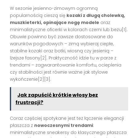
W sezonie jesienno-zimowym ogromną
popularnością cieszą się
kozaki z długą cholewką,
muszkieterki, opinające nogę modele
oraz
minimalistyczne oficerki w kolorach czerni lub beżu[1].
Obuwie powinno być zawsze dostosowane do
warunków pogodowych – zimą wybieraj ciepłe,
stabilne kozaki oraz botki, wiosną czy jesienią –
lżejsze fasony[2]. Praktyczność idzie tu w parze z
trendami – zagwarantowanie komfortu, ocieplenia
czy stabilności jest równie ważne jak stylowe
wykończenie[2][3].
Jak zapuścić krótkie włosy bez
frustracji?
Coraz częściej spotykane jest też łączenie elegancji
płaszcza z
nowoczesnymi trendami
:
minimalistyczne sneakersy do klasycznego płaszcza