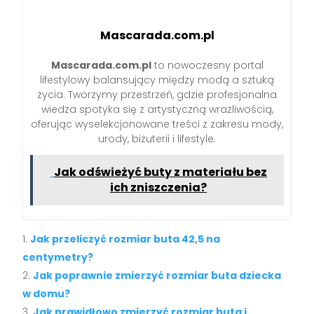
Mascarada.com.pl
Mascarada.com.pl
to nowoczesny portal
lifestylowy balansujący między modą a sztuką
życia. Tworzymy przestrzeń, gdzie profesjonalna
wiedza spotyka się z artystyczną wrażliwością,
oferując wyselekcjonowane treści z zakresu mody,
urody, biżuterii i lifestyle.
Jak odświeżyć buty z materiału bez
ich zniszczenia?
Jak przeliczyć rozmiar buta 42,5 na
centymetry?
Jak poprawnie zmierzyć rozmiar buta dziecka
w domu?
Jak prawidłowo zmierzyć rozmiar buta i