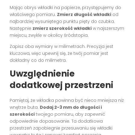
Mając obrys wkładki na papierze, przystępujemy do
właściwego pomiaru.
Zmierz długość wkładki
od
najbardziej wysuniętego punktu pięty do czubka.
Następnie
zmierz szerokość wkładki
w najszerszym
miejscu, zwykle w okolicy śródstopia.
Zapisz oba wymiary w milimetrach. Precyzja jest
kluczowa, więc upewnij się, że twój pomiar jest
dokładny co do milimetra.
Uwzględnienie
dodatkowej przestrzeni
Pamiętaj, że wkładka powinna być nieco mniejsza niż
wnętrze buta.
Dodaj 2-3 mm do długości i
szerokości
twojego pomiaru, aby zapewnić
odpowiednie dopasowanie. Ta dodatkowa
przestrzeń zapobiegnie przesuwaniu się wkładki
wewnątrz buta i zapewni komfort noszenia.