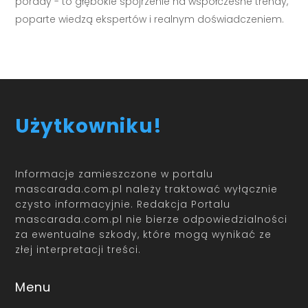
porady - to głębokie spojrzenie na współczesne trendy,
poparte wiedzą ekspertów i realnym doświadczeniem.
Użytkowniku!
Informacje zamieszczone w portalu
mascarada.com.pl należy traktować wyłącznie
czysto informacyjnie. Redakcja Portalu
mascarada.com.pl nie bierze odpowiedzialności
za ewentualne szkody, które mogą wynikać ze
złej interpretacji treści.
Menu