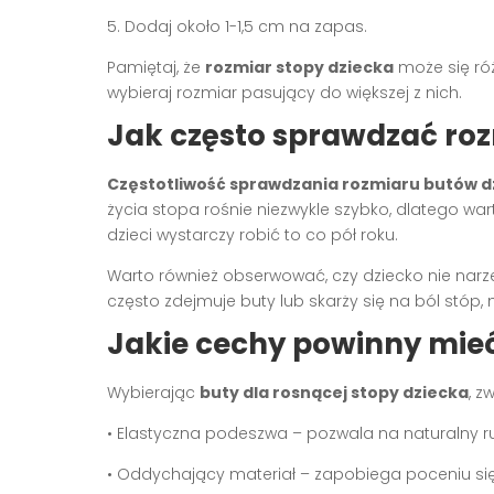
5. Dodaj około 1-1,5 cm na zapas.
Pamiętaj, że
rozmiar stopy dziecka
może się róż
wybieraj rozmiar pasujący do większej z nich.
Jak często sprawdzać ro
Częstotliwość sprawdzania rozmiaru butów d
życia stopa rośnie niezwykle szybko, dlatego war
dzieci wystarczy robić to co pół roku.
Warto również obserwować, czy dziecko nie nar
często zdejmuje buty lub skarży się na ból stóp,
Jakie cechy powinny mieć
Wybierając
buty dla rosnącej stopy dziecka
, z
• Elastyczna podeszwa – pozwala na naturalny r
• Oddychający materiał – zapobiega poceniu si