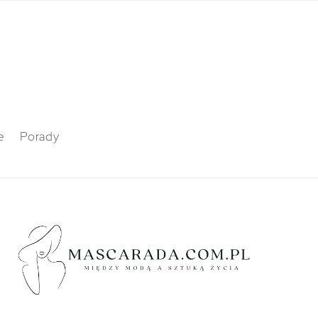
e
Porady