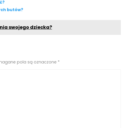
ć?
ych butów?
nia swojego dziecka?
agane pola są oznaczone
*