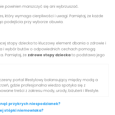
 nie powinien marszczyć się ani wybrzuszać.
s, który wymaga cierpliwości i uwagi. Pamiętaj, że każde
go podejścia przy wyborze obuwia.
ej stopy dziecka to kluczowy element dbania o zdrowie i
cja i wybór butów o odpowiednich cechach pomogą
a. Pamiętaj, że
zdrowe stopy dziecka
to podstawa jego
zesny portal lifestylowy balansujący między modą a
rzeń, gdzie profesjonalna wiedza spotyka się z
wane treści z zakresu mody, urody, biżuterii i lifestyle.
iknąć przykrych niespodzianek?
cej stópki niemowlaka?