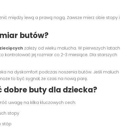
nić między lewą a prawą nogą. Zawsze mierz obie stopy i
zmiar butów?
ziecięcych
zależy od wieku malucha. W pierwszych latach
to kontrolować jej rozmiar co 2-3 miesiące. Dla starszych
zeka na dyskomfort podczas noszenia butów. Jeśli maluch
 może to być sygnał, że czas na nową parę.
 dobre buty dla dziecka?
wróć uwagę na kilka kluczowych cech:
uch stopy
ę stóp