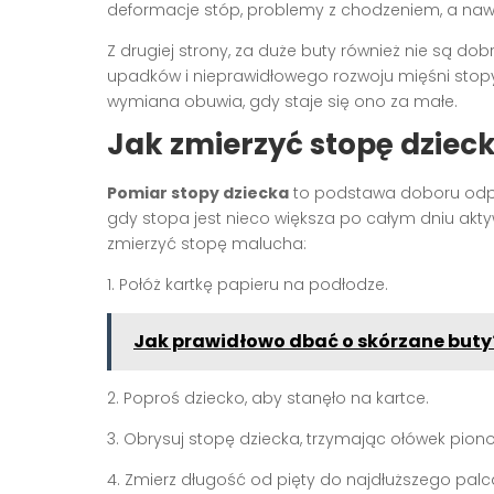
deformacje stóp, problemy z chodzeniem, a naw
Z drugiej strony, za duże buty również nie są d
upadków i nieprawidłowego rozwoju mięśni stopy.
wymiana obuwia, gdy staje się ono za małe.
Jak zmierzyć stopę dziec
Pomiar stopy dziecka
to podstawa doboru odpow
gdy stopa jest nieco większa po całym dniu akty
zmierzyć stopę malucha:
1. Połóż kartkę papieru na podłodze.
Jak prawidłowo dbać o skórzane buty
2. Poproś dziecko, aby stanęło na kartce.
3. Obrysuj stopę dziecka, trzymając ołówek pion
4. Zmierz długość od pięty do najdłuższego palc