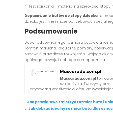
4. Test ściskania – materiał na szerokości stopy
Dopasowanie butów do stopy dziecka
to proce
dziecko jest inne i może potrzebować specjalne
Podsumowanie
Dobór odpowiedniego rozmiaru butów dla rosnąc
komfort malucha. Regularne pomiary, obserwa
zapewnić prawidłowy rozwój stóp Twojego dzieck
ogólnego rozwoju i dobrego samopoczucia.
Mascarada.com.pl
Mascarada.com.pl
to nowoc
sztuką życia. Tworzymy przest
artystyczną wrażliwością, oferując wyselekcjono
Jak prawidłowo zmierzyć rozmiar buta i un
Jak dobrać idealny rozmiar buta dla rosną