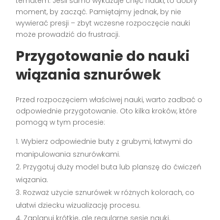
tematem. Jeśli samo wykazuje chęć nauki, to dobry
moment, by zacząć. Pamiętajmy jednak, by nie
wywierać presji – zbyt wczesne rozpoczęcie nauki
może prowadzić do frustracji.
Przygotowanie do nauki
wiązania sznurówek
Przed rozpoczęciem właściwej nauki, warto zadbać o
odpowiednie przygotowanie. Oto kilka kroków, które
pomogą w tym procesie:
Wybierz odpowiednie buty z grubymi, łatwymi do
manipulowania sznurówkami.
Przygotuj duży model buta lub planszę do ćwiczeń
wiązania.
Rozważ użycie sznurówek w różnych kolorach, co
ułatwi dziecku wizualizację procesu.
Zaplanuj krótkie, ale regularne sesje nauki.