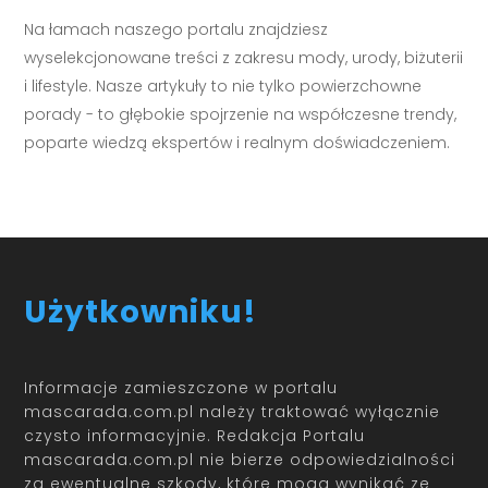
Na łamach naszego portalu znajdziesz
wyselekcjonowane treści z zakresu mody, urody, biżuterii
i lifestyle. Nasze artykuły to nie tylko powierzchowne
porady - to głębokie spojrzenie na współczesne trendy,
poparte wiedzą ekspertów i realnym doświadczeniem.
Użytkowniku!
Informacje zamieszczone w portalu
mascarada.com.pl należy traktować wyłącznie
czysto informacyjnie. Redakcja Portalu
mascarada.com.pl nie bierze odpowiedzialności
za ewentualne szkody, które mogą wynikać ze