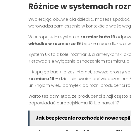
Różnice w systemach roz
Wybierając obuwie dla dziecka, możesz spotkać
wprowadza zamieszanie w kontekście właściw
W europejskim systemie
rozmiar buta 19
odpowia
wkładka w rozmiarze 19
będzie nieco dłuższa, 
System UK to z kolei rozmiar 3, a amerykański okoł
kierować się wyłącznie oznaczeniem rozmiaru, al
– Kupując buciki przez internet, zawsze proszę
rozmiaru 19
– dzieli się swoim doświadczeniem 
uniknęłam wielu pomyłek, bo różni producenci róż
Warto też pamiętać, że producenci z Azji często 
odpowiadać europejskiemu 18 lub nawet 17.
Jak bezpiecznie rozchodzić nowe szpil