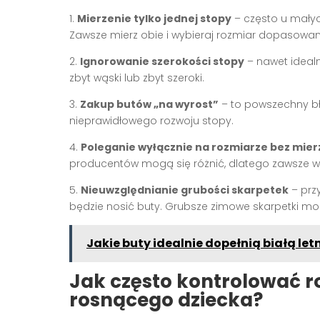
1.
Mierzenie tylko jednej stopy
– często u małyc
Zawsze mierz obie i wybieraj rozmiar dopasowan
2.
Ignorowanie szerokości stopy
– nawet idea
zbyt wąski lub zbyt szeroki.
3.
Zakup butów „na wyrost”
– to powszechny bł
nieprawidłowego rozwoju stopy.
4.
Poleganie wyłącznie na rozmiarze bez mier
producentów mogą się różnić, dlatego zawsze 
5.
Nieuwzględnianie grubości skarpetek
– prz
będzie nosić buty. Grubsze zimowe skarpetki 
Jakie buty idealnie dopełnią białą let
Jak często kontrolować r
rosnącego dziecka?