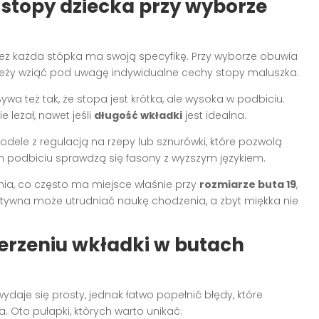
 stopy dziecka przy wyborze
wnież każda stópka ma swoją specyfikę. Przy wyborze obuwia
eży wziąć pod uwagę indywidualne cechy stopy maluszka.
ywa też tak, że stopa jest krótka, ale wysoka w podbiciu.
e leżał, nawet jeśli
długość wkładki
jest idealna.
odele z regulacją na rzepy lub sznurówki, które pozwolą
m podbiciu sprawdzą się fasony z wyższym językiem.
ia, co często ma miejsce właśnie przy
rozmiarze buta 19
,
tywna może utrudniać naukę chodzenia, a zbyt miękka nie
ierzeniu wkładki w butach
ydaje się prosty, jednak łatwo popełnić błędy, które
Oto pułapki, których warto unikać: