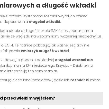
miarowych a długość wkładki
 się z różnymi systemami rozmiarowymi, co często
ego dopasowania
długości wkładki
.
da stopie o długości około 11,5-12 cm. Jednak sama
właśnie ze względu na wspomniany wcześniej niezbędny luz.
o 3,5-4. Te różnice pokazują, jak ważne jest, aby nie
e faktycznie
zmierzyć długość wkładki
.
 sprzedawcę o podanie dokładnej
długości wkładki dla
Monika, mama 10-miesięcznego Krzysia. – Dzięki temu
nie interpretują ten sam rozmiar.
stosują nieco inne rozmiarówki, gdzie ich
rozmiar 19
może
ki przed wielkim wyjściem?