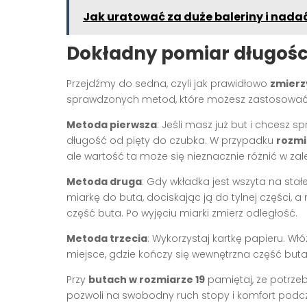
Jak uratować za duże baleriny i nada
Dokładny pomiar długości
Przejdźmy do sedna, czyli jak prawidłowo
zmierz
sprawdzonych metod, które możesz zastosować
Metoda pierwsza
: Jeśli masz już but i chcesz sp
długość od pięty do czubka. W przypadku
rozmi
ale wartość ta może się nieznacznie różnić w za
Metoda druga
: Gdy wkładka jest wszyta na stałe
miarkę do buta, dociskając ją do tylnej części, 
część buta. Po wyjęciu miarki zmierz odległość.
Metoda trzecia
: Wykorzystaj kartkę papieru. Włó
miejsce, gdzie kończy się wewnętrzna część buta,
Przy
butach w rozmiarze 19
pamiętaj, że potrzeb
pozwoli na swobodny ruch stopy i komfort podc