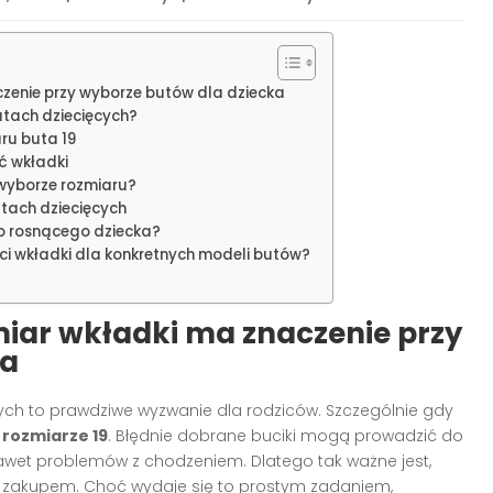
zenie przy wyborze butów dla dziecka
utach dziecięcych?
ru buta 19
ć wkładki
 wyborze rozmiaru?
utach dziecięcych
ko rosnącego dziecka?
ci wkładki dla konkretnych modeli butów?
iar wkładki ma znaczenie przy
ka
h to prawdziwe wyzwanie dla rodziców. Szczególnie gdy
w
rozmiarze 19
. Błędnie dobrane buciki mogą prowadzić do
awet problemów z chodzeniem. Dlatego tak ważne jest,
 zakupem. Choć wydaje się to prostym zadaniem,