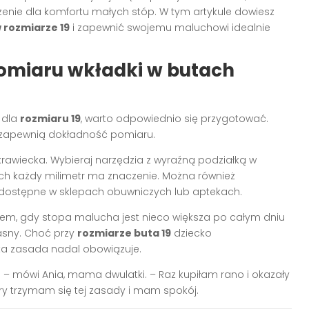
nie dla komfortu małych stóp. W tym artykule dowiesz
 rozmiarze 19
i zapewnić swojemu maluchowi idealnie
pomiaru wkładki w butach
 dla
rozmiaru 19
, warto odpowiednio się przygotować.
e zapewnią dokładność pomiaru.
 krawiecka. Wybieraj narzędzia z wyraźną podziałką w
ch każdy milimetr ma znaczenie. Można również
 dostępne w sklepach obuwniczych lub aptekach.
rem, gdy stopa malucha jest nieco większa po całym dniu
iasny. Choć przy
rozmiarze buta 19
dziecko
ta zasada nadal obowiązuje.
 – mówi Ania, mama dwulatki. – Raz kupiłam rano i okazały
ry trzymam się tej zasady i mam spokój.