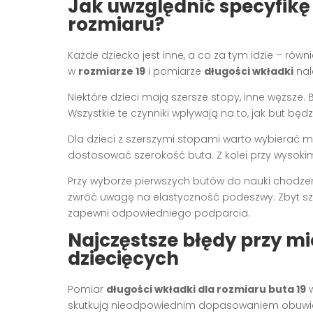
Jak uwzględnić specyfikę
rozmiaru?
Każde dziecko jest inne, a co za tym idzie – ró
w
rozmiarze 19
i pomiarze
długości wkładki
nal
Niektóre dzieci mają szersze stopy, inne węższe. B
Wszystkie te czynniki wpływają na to, jak but będzi
Dla dzieci z szerszymi stopami warto wybierać m
dostosować szerokość buta. Z kolei przy wysoki
Przy wyborze pierwszych butów do nauki chodzen
zwróć uwagę na elastyczność podeszwy. Zbyt sz
zapewni odpowiedniego podparcia.
Najczęstsze błędy przy m
dziecięcych
Pomiar
długości wkładki dla rozmiaru buta 19
w
skutkują nieodpowiednim dopasowaniem obuwia. 