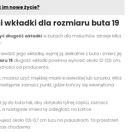
ć im nowe życie?
 wkładki dla rozmiaru buta 19
yć długość wkładki
w butach dla maluchów. Istnieje kilka
.
rawdzić jego wkładkę, wyjmij ją delikatnie z buta i zmierz jej
aru 19
długość wkładki powinna wynosić około 12-12,5 cm,
leżności od producenta.
, możesz użyć miękkiej miarki krawieckiej lub sznurka. Włóż
a następnie zaznacz punkt, gdzie kończy się wewnętrzna
ż ją do buta tak, aby dotykała tylnej części, zaznacz
 a następnie zmierz tę odległość na kartce.
ujesz około 0,5-0,7 cm luzu na paluszkach. Ta przestrzeń
zas chodzenia.