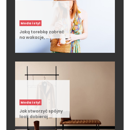
Moda i styl
Jaką torebkę zabrać
na wakacje, …
Moda i styl
Jak stworzyć spójny
look dobieraj …