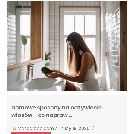
Domowe sposoby na odżywienie
włosów - co napraw …
By
Mascarada.com.pl
/
sty 19, 2025
/
Uroda i pielęgnacja
Zdrowe i lśniące włosy to marzenie wielu z