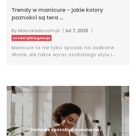
paznokci są tera …
By
Mascarada.com.pl
/
lut 7, 2025
/
Uroda i pielęgnacja
Manicure to nie tylko sposób na zadbane
dłonie, ale także wyraz osobistego stylu i...
Domowe sposoby na usunięcie r …
cze 21, 2025