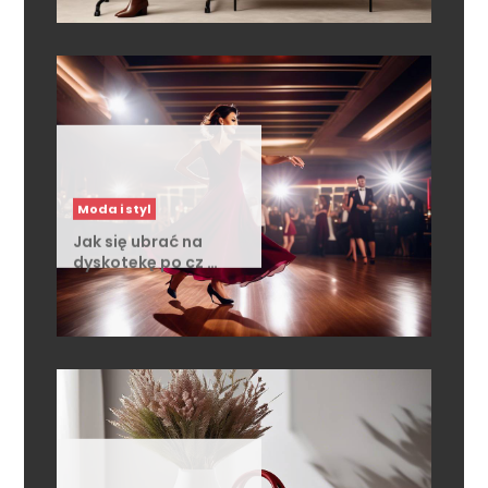
Moda i styl
Jak się ubrać na
dyskotekę po cz …
Moda i styl