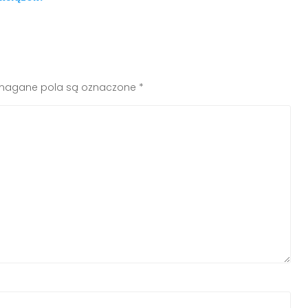
agane pola są oznaczone
*