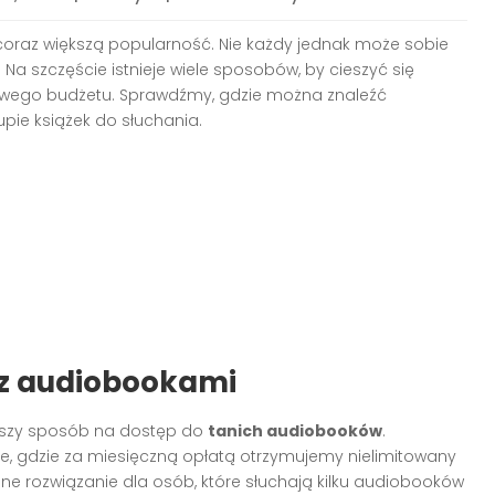
coraz większą popularność. Nie każdy jednak może sobie
Na szczęście istnieje wiele sposobów, by cieszyć się
ego budżetu. Sprawdźmy, gdzie można znaleźć
kupie książek do słuchania.
 z audiobookami
ejszy sposób na dostęp do
tanich audiobooków
.
e, gdzie za miesięczną opłatą otrzymujemy nielimitowany
alne rozwiązanie dla osób, które słuchają kilku audiobooków