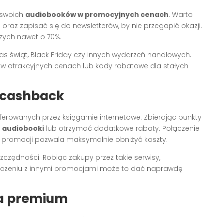
 swoich
audiobooków w promocyjnych cenach
. Warto
oraz zapisać się do newsletterów, by nie przegapić okazji.
zych nawet o 70%.
zas świąt, Black Friday czy innych wydarzeń handlowych.
k w atrakcyjnych cenach lub kody rabatowe dla stałych
i cashback
erowanych przez księgarnie internetowe. Zbierając punkty
e audiobooki
lub otrzymać dodatkowe rabaty. Połączenie
promocji pozwala maksymalnie obniżyć koszty.
czędności. Robiąc zakupy przez takie serwisy,
łączeniu z innymi promocjami może to dać naprawdę
wa premium