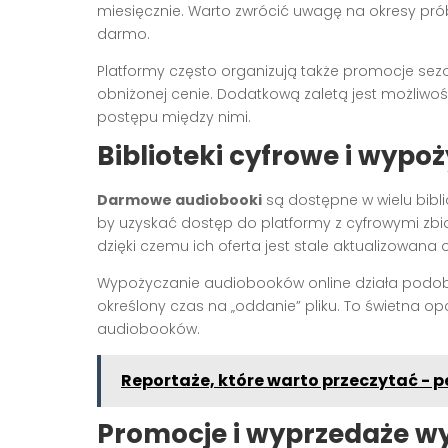
miesięcznie. Warto zwrócić uwagę na okresy pr
darmo.
Platformy często organizują także promocje s
obniżonej cenie. Dodatkową zaletą jest możliwo
postępu między nimi.
Biblioteki cyfrowe i wypoż
Darmowe audiobooki
są dostępne w wielu bibli
by uzyskać dostęp do platformy z cyfrowymi zbio
dzięki czemu ich oferta jest stale aktualizowan
Wypożyczanie audiobooków online działa podob
określony czas na „oddanie” pliku. To świetna o
audiobooków.
Reportaże, które warto przeczytać - 
Promocje i wyprzedaże 