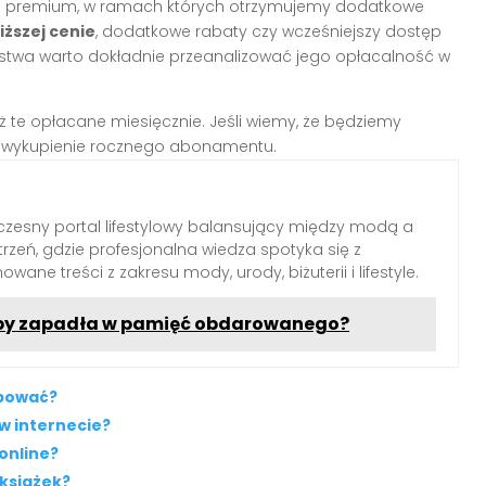
twa premium, w ramach których otrzymujemy dodatkowe
iższej cenie
, dodatkowe rabaty czy wcześniejszy dostęp
ostwa warto dokładnie przeanalizować jego opłacalność w
 te opłacane miesięcznie. Jeśli wiemy, że będziemy
yć wykupienie rocznego abonamentu.
zesny portal lifestylowy balansujący między modą a
rzeń, gdzie profesjonalna wiedza spotyka się z
wane treści z zakresu mody, urody, biżuterii i lifestyle.
, by zapadła w pamięć obdarowanego?
upować?
 w internecie?
online?
 książek?