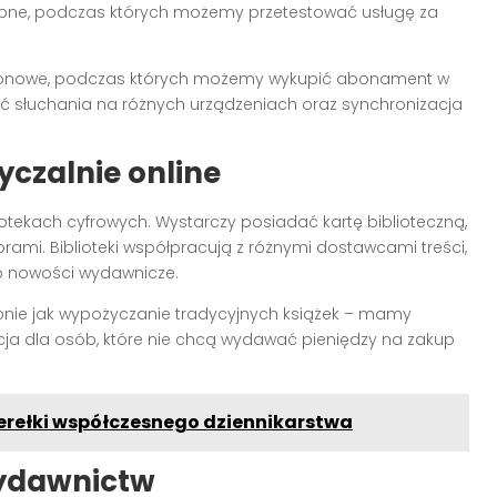
óbne, podczas których możemy przetestować usługę za
ezonowe, podczas których możemy wykupić abonament w
ść słuchania na różnych urządzeniach oraz synchronizacja
yczalnie online
otekach cyfrowych. Wystarczy posiadać kartę biblioteczną,
rami. Biblioteki współpracują z różnymi dostawcami treści,
a o nowości wydawnicze.
nie jak wypożyczanie tradycyjnych książek – mamy
pcja dla osób, które nie chcą wydawać pieniędzy na zakup
perełki współczesnego dziennikarstwa
wydawnictw