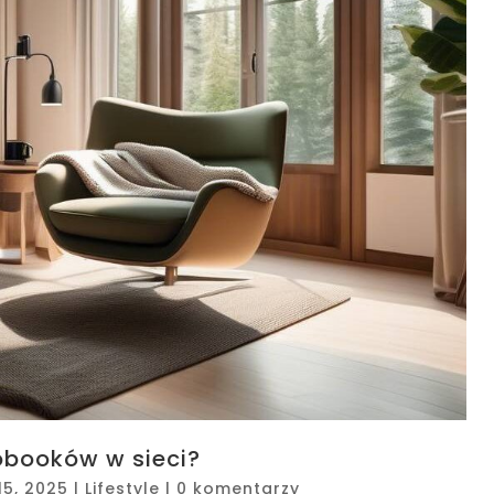
obooków w sieci?
15, 2025
|
Lifestyle
|
0 komentarzy