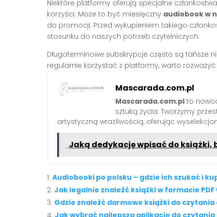
Niektóre platformy oferują specjalne członkos
korzyści. Może to być miesięczny
audiobook w n
do promocji. Przed wykupieniem takiego członk
stosunku do naszych potrzeb czytelniczych.
Długoterminowe subskrypcje często są tańsze niż
regularnie korzystać z platformy, warto rozważ
Mascarada.com.pl
Mascarada.com.pl
to nowoc
sztuką życia. Tworzymy przest
artystyczną wrażliwością, oferując wyselekcjono
Jaką dedykację wpisać do książki
Audiobooki po polsku – gdzie ich szukać i k
Jak legalnie znaleźć książki w formacie PDF
Gdzie znaleźć darmowe książki do czytania 
Jak wybrać najlepszą aplikację do czytania