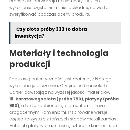
bransoletki odtwarzają te elementy, lecz ich
wykonanie często jest mniej dokładne, co warto
zweryfikować podczas oceny produktu.
Czy złoto próby 333 to dobra
inwestycja?
Materiały i technologia
produkcji
Podstawą autentyczności jest materiał, z którego
wykonana jest biżuteria. Oryginalne bransoletki
Cartier powstają z najwyższej jakości materiałów —
18-karatowego złota (próba 750)
,
platyny (próba
950)
, a także zdobione są diamentami i innymi
drogocennymi kamieniami. Inspirowane wersje
często korzystają z tańszych stopów metali zamiast
złota lub platyny oraz stosują sztuczne kamienie, jak