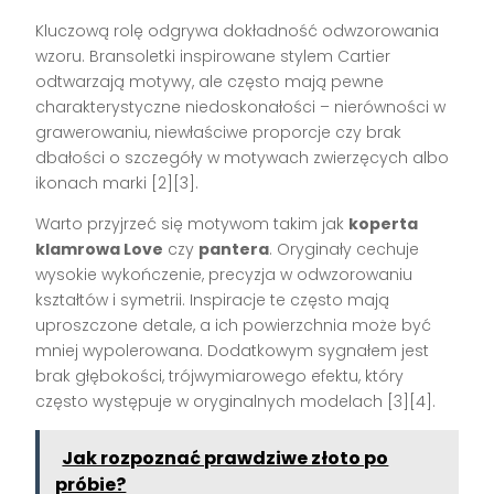
Kluczową rolę odgrywa dokładność odwzorowania
wzoru. Bransoletki inspirowane stylem Cartier
odtwarzają motywy, ale często mają pewne
charakterystyczne niedoskonałości – nierówności w
grawerowaniu, niewłaściwe proporcje czy brak
dbałości o szczegóły w motywach zwierzęcych albo
ikonach marki [2][3].
Warto przyjrzeć się motywom takim jak
koperta
klamrowa Love
czy
pantera
. Oryginały cechuje
wysokie wykończenie, precyzja w odwzorowaniu
kształtów i symetrii. Inspiracje te często mają
uproszczone detale, a ich powierzchnia może być
mniej wypolerowana. Dodatkowym sygnałem jest
brak głębokości, trójwymiarowego efektu, który
często występuje w oryginalnych modelach [3][4].
Jak rozpoznać prawdziwe złoto po
próbie?