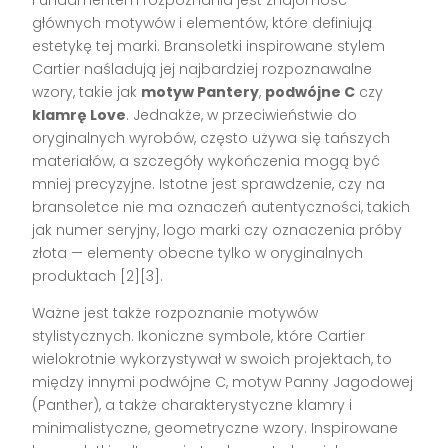
głównych motywów i elementów, które definiują
estetykę tej marki. Bransoletki inspirowane stylem
Cartier naśladują jej najbardziej rozpoznawalne
wzory, takie jak
motyw Pantery
,
podwójne C
czy
klamrę Love
. Jednakże, w przeciwieństwie do
oryginalnych wyrobów, często używa się tańszych
materiałów, a szczegóły wykończenia mogą być
mniej precyzyjne. Istotne jest sprawdzenie, czy na
bransoletce nie ma oznaczeń autentyczności, takich
jak numer seryjny, logo marki czy oznaczenia próby
złota — elementy obecne tylko w oryginalnych
produktach [2][3].
Ważne jest także rozpoznanie motywów
stylistycznych. Ikoniczne symbole, które Cartier
wielokrotnie wykorzystywał w swoich projektach, to
między innymi podwójne C, motyw Panny Jagodowej
(Panther), a także charakterystyczne klamry i
minimalistyczne, geometryczne wzory. Inspirowane