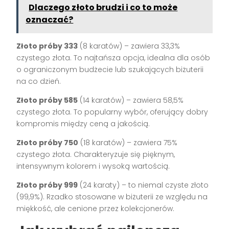
Dlaczego złoto brudzi i co to może
oznaczać?
Złoto próby 333
(8 karatów) – zawiera 33,3%
czystego złota. To najtańsza opcja, idealna dla osób
o ograniczonym budżecie lub szukających biżuterii
na co dzień.
Złoto próby 585
(14 karatów) – zawiera 58,5%
czystego złota. To popularny wybór, oferujący dobry
kompromis między ceną a jakością.
Złoto próby 750
(18 karatów) – zawiera 75%
czystego złota. Charakteryzuje się pięknym,
intensywnym kolorem i wysoką wartością.
Złoto próby 999
(24 karaty) – to niemal czyste złoto
(99,9%). Rzadko stosowane w biżuterii ze względu na
miękkość, ale cenione przez kolekcjonerów.