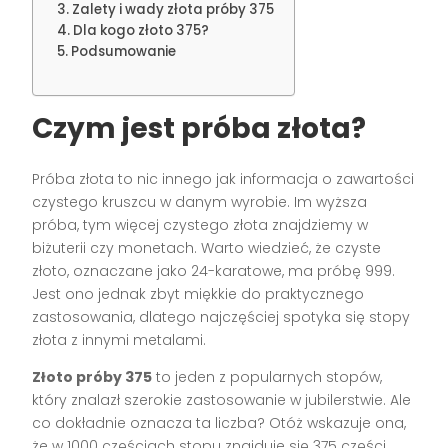
Zalety i wady złota próby 375
Dla kogo złoto 375?
Podsumowanie
Czym jest próba złota?
Próba złota to nic innego jak informacja o zawartości
czystego kruszcu w danym wyrobie. Im wyższa
próba, tym więcej czystego złota znajdziemy w
biżuterii czy monetach. Warto wiedzieć, że czyste
złoto, oznaczane jako 24-karatowe, ma próbę 999.
Jest ono jednak zbyt miękkie do praktycznego
zastosowania, dlatego najczęściej spotyka się stopy
złota z innymi metalami.
Złoto próby 375
to jeden z popularnych stopów,
który znalazł szerokie zastosowanie w jubilerstwie. Ale
co dokładnie oznacza ta liczba? Otóż wskazuje ona,
że w 1000 częściach stopu znajduje się 375 części