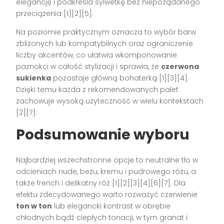
elegancję i podkreśla sylwetkę bez niepożądanego
przeciążenia [1][2][5].
Na poziomie praktycznym oznacza to wybór barw
zbliżonych lub kompatybilnych oraz ograniczenie
liczby akcentów, co ułatwia wkomponowanie
paznokci w całość stylizacji i sprawia, że
czerwona
sukienka
pozostaje główną bohaterką [1][3][4].
Dzięki temu każda z rekomendowanych palet
zachowuje wysoką użyteczność w wielu kontekstach
[2][7].
Podsumowanie wyboru
Najbardziej wszechstronne opcje to neutralne tło w
odcieniach nude, beżu, kremu i pudrowego różu, a
także french i delikatny róż [1][2][3][4][6][7]. Dla
efektu zdecydowanego warto rozważyć czerwienie
ton w ton
lub elegancki kontrast w obrębie
chłodnych bądź ciepłych tonacji, w tym granat i