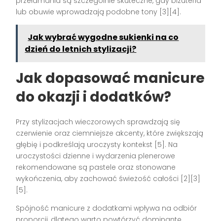
przełamania są szczególnie skuteczne, gdy biżuteria
lub obuwie wprowadzają podobne tony [3][4].
Jak wybrać wygodne sukienki na co
dzień do letnich stylizacji?
Jak dopasować manicure
do okazji i dodatków?
Przy stylizacjach wieczorowych sprawdzają się
czerwienie oraz ciemniejsze akcenty, które zwiększają
głębię i podkreślają uroczysty kontekst [5]. Na
uroczystości dzienne i wydarzenia plenerowe
rekomendowane są pastele oraz stonowane
wykończenia, aby zachować świeżość całości [2][3]
[5].
Spójność manicure z dodatkami wpływa na odbiór
proporcji, dlatego warto powtórzyć dominantę