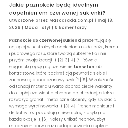
Jakie paznokcie będą idealnym
dopełnieniem czerwonej sukienki?
utworzone przez
Mascarada.com.pl
|
maj 18,
2026
|
Moda i styl
|
0 komentarzy
Paznokcie do czerwonej sukienki
prezentują się
najlepiej w neutralnych odcieniach nude, beżu, kremu
i pudrowego różu, które tworzą subtelne tło i nie
przyćmiewają kreacji [1][2][3][4][7]. Równie
elegancką opcją są czerwienie
ton w ton
lub
kontrastowe, które podkreślają pewność siebie i
zachowują ponadczasowy szyk [2][5]. W zależności
od tonacji materiału warto dobrać ciepłe warianty
do ciepłej czerwieni, a chłodne do chłodnej, a także
rozważyć granat i metaliczne akcenty, gdy stylizacja
wymaga wyrafinowania [1][3][4]. French manicure i
delikatny róż pozostają uniwersalną klasyką na
każdą okazję [1][6]. Należy unikać neonów, zbyt
mrocznych barw oraz niedopasowania ciepłych i