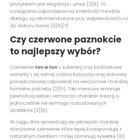
priorytetem jest elegancja i umiar [1][6]. To
rozwiązania odporniejsze na zmienność trendów,
dlatego są rekomendowane przy wątpliwościach co
do doboru barwy [1][6][7].
Czy czerwone paznokcie
to najlepszy wybór?
Czerwienie
ton w ton
z sukienką oraz kontrastowe
warianty z tej samej rodziny kolorystycznej stanowią
ponadczasową odpowiedź na wieczorowe i bardziej
formalne potrzeby [2][5]. Taki manicure emanuje
pewnością siebie i wzmacnia charakter kreacji, a
jednocześnie nie wymaga rozbudowanych
dodatków [2][5].
W ciągu dnia sprawdzają się jaśniejsze i bardziej
stonowane czerwienie, które lepiej korespondują z
naturalnym światłem i mniej dominują sylwetkę [10].