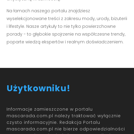
Na łamach naszego portalu znajdziesz
wyselekcjonowane treści z zakresu mody, urody, biżuterii
i lifestyle. Nasze artykuły to nie tylko powierzchowne
porady - to głębokie spojrzenie na współczesne trendy,
poparte wiedzą ekspertów i realnym doświadczeniem.
Użytkowniku!
Informacje zamieszczone w portalu
mascarada.com.pl należy traktować wyłącznie
czysto informacyjnie. Redakcja Portalu
mascarada.com.pl nie bierze odpowiedzialności