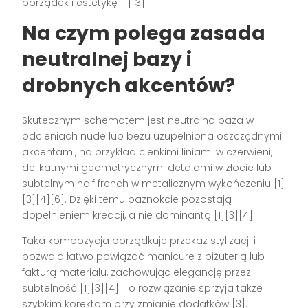
porządek i estetykę [1][3].
Na czym polega zasada
neutralnej bazy i
drobnych akcentów?
Skutecznym schematem jest neutralna baza w
odcieniach nude lub beżu uzupełniona oszczędnymi
akcentami, na przykład cienkimi liniami w czerwieni,
delikatnymi geometrycznymi detalami w złocie lub
subtelnym half french w metalicznym wykończeniu [1]
[3][4][6]. Dzięki temu paznokcie pozostają
dopełnieniem kreacji, a nie dominantą [1][3][4].
Taka kompozycja porządkuje przekaz stylizacji i
pozwala łatwo powiązać manicure z biżuterią lub
fakturą materiału, zachowując elegancję przez
subtelność [1][3][4]. To rozwiązanie sprzyja także
szybkim korektom przy zmianie dodatków [3].