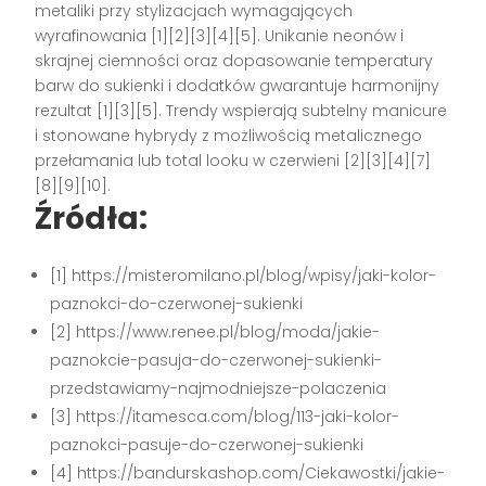
metaliki przy stylizacjach wymagających
wyrafinowania [1][2][3][4][5]. Unikanie neonów i
skrajnej ciemności oraz dopasowanie temperatury
barw do sukienki i dodatków gwarantuje harmonijny
rezultat [1][3][5]. Trendy wspierają subtelny manicure
i stonowane hybrydy z możliwością metalicznego
przełamania lub total looku w czerwieni [2][3][4][7]
[8][9][10].
Źródła:
[1] https://misteromilano.pl/blog/wpisy/jaki-kolor-
paznokci-do-czerwonej-sukienki
[2] https://www.renee.pl/blog/moda/jakie-
paznokcie-pasuja-do-czerwonej-sukienki-
przedstawiamy-najmodniejsze-polaczenia
[3] https://itamesca.com/blog/113-jaki-kolor-
paznokci-pasuje-do-czerwonej-sukienki
[4] https://bandurskashop.com/Ciekawostki/jakie-