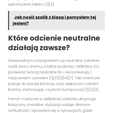
wykończenia lakieru [1][3].
Jak nosić szalik z klasą i pomysłem tej
jesieni?
Które odcienie neutralne
działają zawsze?
Uniwersalnym rozwiązaniem są neutralne odcienie
nude, beżu i kremu, a także pudrowy i delikatny róż,
ponieważ tworzą neutralne tło i nie konkurują z
nasyceniem czerwieni [1][2][3][4][7]. Taki manicure
pasuje do każdej linii kroju oraz większości odcieni
tkaniny, zachowując czystość kompozycji [1][2][3].
French manicure w delikatnej odsłonie utrzymuje
klasyczny charakter stylizacji, nadaje dłoniom
schludność i sprawdza się w sytuacjach, gdzie