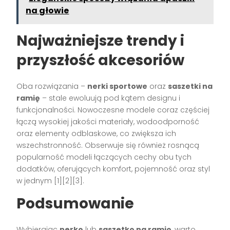
na głowie
Najważniejsze trendy i
przyszłość akcesoriów
Oba rozwiązania –
nerki sportowe
oraz
saszetki na
ramię
– stale ewoluują pod kątem designu i
funkcjonalności. Nowoczesne modele coraz częściej
łączą wysokiej jakości materiały, wodoodporność
oraz elementy odblaskowe, co zwiększa ich
wszechstronność. Obserwuje się również rosnącą
popularność modeli łączących cechy obu tych
dodatków, oferujących komfort, pojemność oraz styl
w jednym [1][2][3].
Podsumowanie
Wybierając
nerkę
lub
saszetkę na ramię
, warto