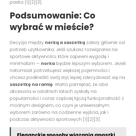
paska [1][2][3].
Podsumowanie: Co
wybrać w mieście?
Decyzja między
nerką a saszetką
zależy głównie od
potrzeb użytkownika. Jeśli szukasz rozwiązania na
sportowe aktywności, które zapewni wygodę i
minimalizm —
norka
będzie lepszym wyborem. Jeżeli
natomiast potrzebujesz większej pojemności i
chcesz podkreślić swój styl, lepiej zdecydować się na
saszetkę na ramię
. Warto pamiętać, że oba
akcesoria w ostatnich latach zyskały na
popularności i coraz częściej łączą funkcjonalność z
modnym designem, co czyni je uniwersalnym
wyborem zarówno na codzienne wyjścia, jak i
podczas aktywności sportowych [1][2][3].
Eleganckie sposoby wiązania apaszki