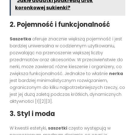
Jakie dodatki podkreślą urok
koronkowej sukienki?
2. Pojemność i funkcjonalność
Saszetka
oferuje znacznie większą pojemność i jest
bardziej uniwersalna w codziennym użytkowaniu,
pozwalając na przenoszenie większej liczby
przedmiotów oraz akcesoriów. W przeciwieństwie do
nerki, może zawierać różne kieszenie i organizery, co
zwiększa funkcjonalność. Jednakże to właśnie
nerka
jest bardziej minimalistycznym rozwiązaniem,
ograniczonym do kilku najpotrzebniejszych rzeczy, co
jest jej dużą zaletą podczas krótkich, dynamicznych
aktywności [1][2][3].
3. Styl i moda
W kwestii estetyki,
saszetki
często występują w
nowoczesnym, modnym designie, co czyni je