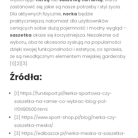
zastanowić się, jakie są nasze potrzeby i styl życia.
Dla aktywnych fizycznie,
norka
będzie
praktyczniejsza, natomiast dla użytkowników
ceniących sobie dużą pojemność i modny wygląd –
saszetka
okaże się korzystniejsza. Niezależnie od
wyboru, oba te akcesoria zyskują na popularności
dzięki swojej funkcjonalności i estetyce, co sprawia,
że są nieodłącznym elementem miejskiej garderoby
[1][2][3].
Źródła:
[1] https://fun4sport.pl/Nerka-sportowa-czy-
saszetka-na-ramie-co-wybrac-blog-pol-
1701190500.html
[2] https://www.sport-shop.pl/blog/nerka-czy-
saszetka-meska/
[3] https://edibazzar.pl/nerka-meska-a-saszetka-