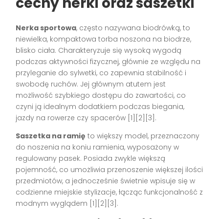
cechy nerki oraz saszetki
Nerka sportowa
, często nazywana biodrówką, to
niewielka, kompaktowa torba noszona na biodrze,
blisko ciała. Charakteryzuje się wysoką wygodą
podczas aktywności fizycznej, głównie ze względu na
przyleganie do sylwetki, co zapewnia stabilność i
swobodę ruchów. Jej głównym atutem jest
możliwość szybkiego dostępu do zawartości, co
czyni ją idealnym dodatkiem podczas biegania,
jazdy na rowerze czy spacerów [1][2][3].
Saszetka na ramię
to większy model, przeznaczony
do noszenia na koniu ramienia, wyposażony w
regulowany pasek. Posiada zwykle większą
pojemność, co umożliwia przenoszenie większej ilości
przedmiotów, a jednocześnie świetnie wpisuje się w
codzienne miejskie stylizacje, łącząc funkcjonalność z
modnym wyglądem [1][2][3].