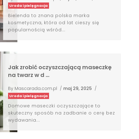
Uroda i pielęgnacja
Bielenda to znana polska marka
kosmetyczna, która od lat cieszy się
popularnością wśród...
Jak zrobić oczyszczającą maseczkę
na twarz w d …
By
Mascarada.com.pl
/
maj 29, 2025
/
Uroda i pielęgnacja
Domowe maseczki oczyszczające to
skuteczny sposób na zadbanie o cerę bez
wydawania...