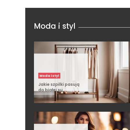
Moda i styl
Moda i styl
Jakie szpilki pasują
do białej su …