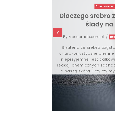
Biżuteria i 
Dlaczego srebro 
ślady na
4
By
Mascarada.com.pl
/
mar
Biżuteria ze srebra częs
charakterystyczne ciemne 
nieprzyjemne, jest całkowi
reakcji chemicznych zach
a naszą skórą. Przyjrzyjmy