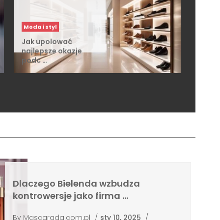
Moda i styl
Jak upolować
najlepsze okazje
podc …
Dlaczego Bielenda wzbudza
kontrowersje jako firma …
By
Mascarada.com.pl
/
sty 10, 2025
/