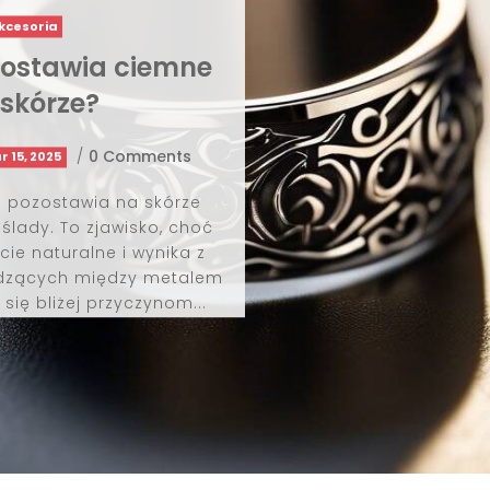
akcesoria
zostawia ciemne
 skórze?
/
0 Comments
 15, 2025
to pozostawia na skórze
ślady. To zjawisko, choć
cie naturalne i wynika z
odzących między metalem
 się bliżej przyczynom...