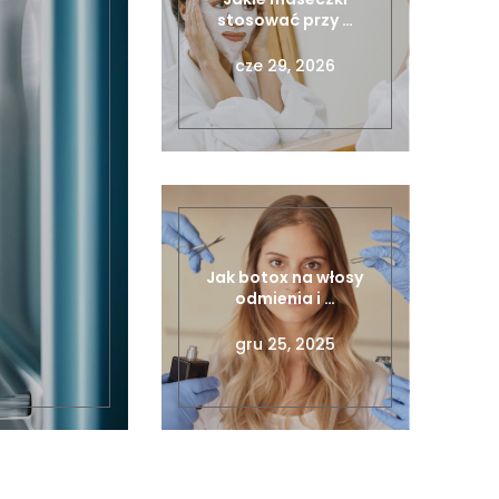
stosować przy …
cze 29, 2026
Jak botox na włosy
odmienia i …
gru 25, 2025