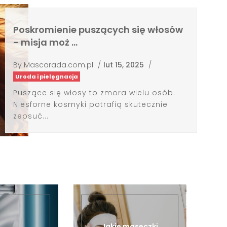
Poskromienie puszących się włosów
- misja moż …
By
Mascarada.com.pl
/
lut 15, 2025
/
Uroda i pielęgnacja
Puszące się włosy to zmora wielu osób.
Niesforne kosmyki potrafią skutecznie
zepsuć...
Jakie maseczki