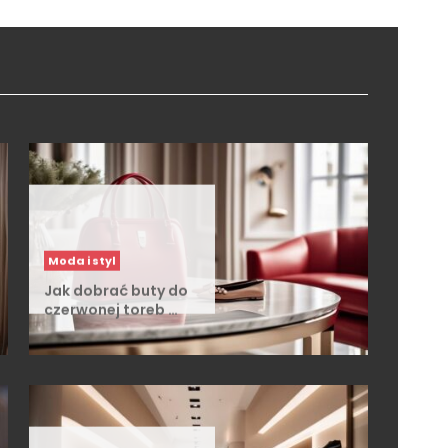
Moda i styl
Jak dobrać buty do
czerwonej toreb …