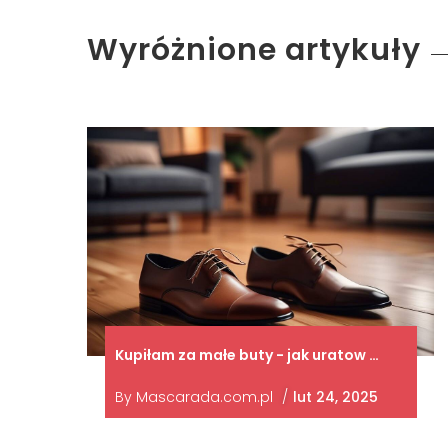
Wyróżnione artykuły
Kupiłam za małe buty - jak uratow …
By
Mascarada.com.pl
/
lut 24, 2025