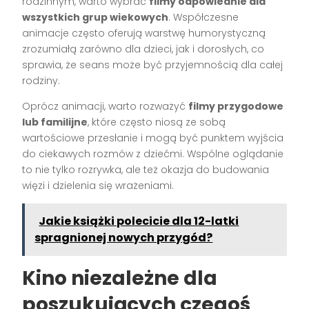
rodzinnym, warto wybrać
filmy odpowiednie dla
wszystkich grup wiekowych
. Współczesne
animacje często oferują warstwę humorystyczną
zrozumiałą zarówno dla dzieci, jak i dorosłych, co
sprawia, że seans może być przyjemnością dla całej
rodziny.
Oprócz animacji, warto rozważyć
filmy przygodowe
lub familijne
, które często niosą ze sobą
wartościowe przesłanie i mogą być punktem wyjścia
do ciekawych rozmów z dziećmi. Wspólne oglądanie
to nie tylko rozrywka, ale też okazja do budowania
więzi i dzielenia się wrażeniami.
Jakie książki polecicie dla 12-latki
spragnionej nowych przygód?
Kino niezależne dla
poszukujących czegoś