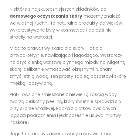
Niektóre z najskuteczniejszych składników do
domowego oczyszczania skóry
możemy znaleźć
we własnej kuchni. Te naturalne produkty od wieków
wykorzystywane były w kosmetyce i do dziś nie
straciły na wartości.
Miód to prawdziwy skarb dla skóry – działa
antybakteryjnie, nawilżająco i łagodząco. Wystarczy
nałożyć cienką warstwę płynnego miodu na wilgotną
skórę, delikatnie wmasować okrężnymi ruchami i
zmyć letnią wodą. Ten prosty zabieg pozostawi skórę
miękką i odżywioną.
Płatki owsiane zmieszane z niewielką ilością wody
tworzą delikatny peeling, który świetnie sprawdzi się
przy skórze wrażliwej. Papka z płatków owsianych
łagodzi podrażnienia i jednocześnie usuwa martwy
naskórek.
Jogurt naturalny zawiera kwasy mlekowe, które