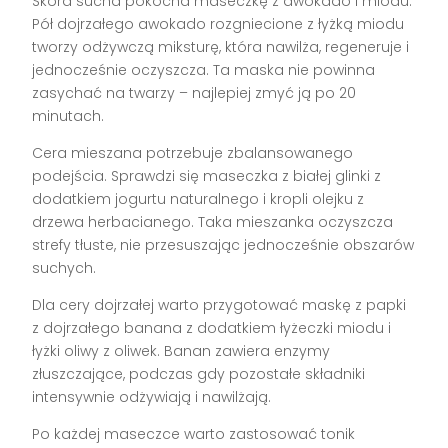
Skóra sucha pokocha maseczkę z awokado i miodu.
Pół dojrzałego awokado rozgniecione z łyżką miodu
tworzy odżywczą miksturę, która nawilża, regeneruje i
jednocześnie oczyszcza. Ta maska nie powinna
zasychać na twarzy – najlepiej zmyć ją po 20
minutach.
Cera mieszana potrzebuje zbalansowanego
podejścia. Sprawdzi się maseczka z białej glinki z
dodatkiem jogurtu naturalnego i kropli olejku z
drzewa herbacianego. Taka mieszanka oczyszcza
strefy tłuste, nie przesuszając jednocześnie obszarów
suchych.
Dla cery dojrzałej warto przygotować maskę z papki
z dojrzałego banana z dodatkiem łyżeczki miodu i
łyżki oliwy z oliwek. Banan zawiera enzymy
złuszczające, podczas gdy pozostałe składniki
intensywnie odżywiają i nawilżają.
Po każdej maseczce warto zastosować tonik