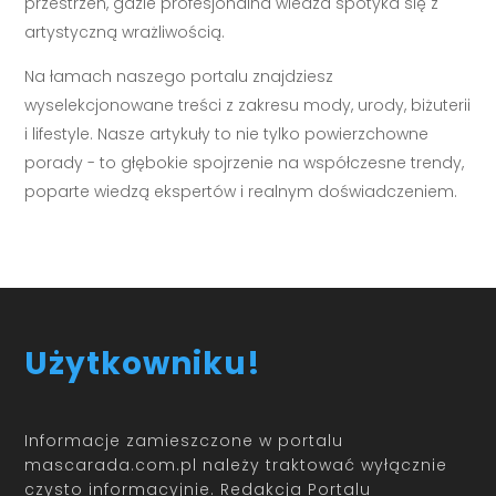
przestrzeń, gdzie profesjonalna wiedza spotyka się z
artystyczną wrażliwością.
Na łamach naszego portalu znajdziesz
wyselekcjonowane treści z zakresu mody, urody, biżuterii
i lifestyle. Nasze artykuły to nie tylko powierzchowne
porady - to głębokie spojrzenie na współczesne trendy,
poparte wiedzą ekspertów i realnym doświadczeniem.
Użytkowniku!
Informacje zamieszczone w portalu
mascarada.com.pl należy traktować wyłącznie
czysto informacyjnie. Redakcja Portalu