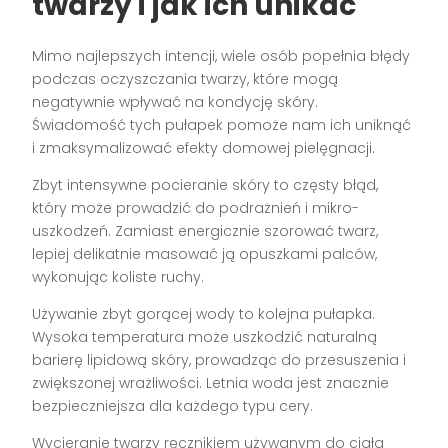
twarzy i jak ich unikać
Mimo najlepszych intencji, wiele osób popełnia błędy
podczas oczyszczania twarzy, które mogą
negatywnie wpływać na kondycję skóry.
Świadomość tych pułapek pomoże nam ich uniknąć
i zmaksymalizować efekty domowej pielęgnacji.
Zbyt intensywne pocieranie skóry to częsty błąd,
który może prowadzić do podrażnień i mikro-
uszkodzeń. Zamiast energicznie szorować twarz,
lepiej delikatnie masować ją opuszkami palców,
wykonując koliste ruchy.
Używanie zbyt gorącej wody to kolejna pułapka.
Wysoka temperatura może uszkodzić naturalną
barierę lipidową skóry, prowadząc do przesuszenia i
zwiększonej wrażliwości. Letnia woda jest znacznie
bezpieczniejsza dla każdego typu cery.
Wycieranie twarzy ręcznikiem używanym do ciała