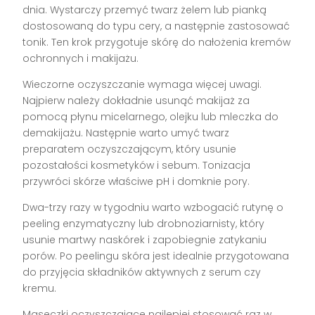
dnia. Wystarczy przemyć twarz żelem lub pianką
dostosowaną do typu cery, a następnie zastosować
tonik. Ten krok przygotuje skórę do nałożenia kremów
ochronnych i makijażu.
Wieczorne oczyszczanie wymaga więcej uwagi.
Najpierw należy dokładnie usunąć makijaż za
pomocą płynu micelarnego, olejku lub mleczka do
demakijażu. Następnie warto umyć twarz
preparatem oczyszczającym, który usunie
pozostałości kosmetyków i sebum. Tonizacja
przywróci skórze właściwe pH i domknie pory.
Dwa-trzy razy w tygodniu warto wzbogacić rutynę o
peeling enzymatyczny lub drobnoziarnisty, który
usunie martwy naskórek i zapobiegnie zatykaniu
porów. Po peelingu skóra jest idealnie przygotowana
do przyjęcia składników aktywnych z serum czy
kremu.
Maseczki oczyszczające najlepiej stosować raz w