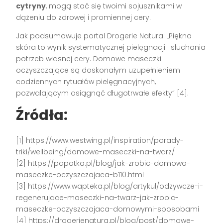
cytryny
, mogą stać się twoimi sojusznikami w
dążeniu do zdrowej i promiennej cery.
Jak podsumowuje portal Drogerie Natura: „Piękna
skóra to wynik systematycznej pielęgnacji i słuchania
potrzeb własnej cery. Domowe maseczki
oczyszczające są doskonałym uzupełnieniem
codziennych rytuałów pielęgnacyjnych,
pozwalającym osiągnąć długotrwałe efekty” [4].
Źródła:
[1] https://www.westwing.pl/inspiration/porady-
triki/wellbeing/domowe-maseczki-na-twarz/
[2] https://papatka.pl/blog/jak-zrobic-domowa-
maseczke-oczyszczajaca-b110.html
[3] https://www.wapteka.pl/blog/artykul/odzywcze-i-
regenerujace-maseczki-na-twarz-jak-zrobic-
maseczke-oczyszczajaca-domowymi-sposobami
[4] https://drogerienatura.pl/blog/post/domowe-