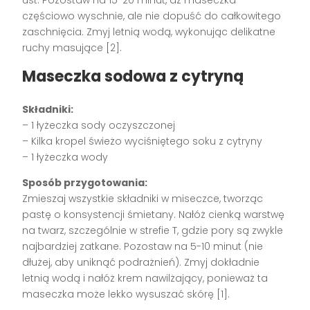
częściowo wyschnie, ale nie dopuść do całkowitego
zaschnięcia. Zmyj letnią wodą, wykonując delikatne
ruchy masujące [2].
Maseczka sodowa z cytryną
Składniki:
– 1 łyżeczka sody oczyszczonej
– Kilka kropel świeżo wyciśniętego soku z cytryny
– 1 łyżeczka wody
Sposób przygotowania:
Zmieszaj wszystkie składniki w miseczce, tworząc
pastę o konsystencji śmietany. Nałóż cienką warstwę
na twarz, szczególnie w strefie T, gdzie pory są zwykle
najbardziej zatkane. Pozostaw na 5-10 minut (nie
dłużej, aby uniknąć podrażnień). Zmyj dokładnie
letnią wodą i nałóż krem nawilżający, ponieważ ta
maseczka może lekko wysuszać skórę [1].