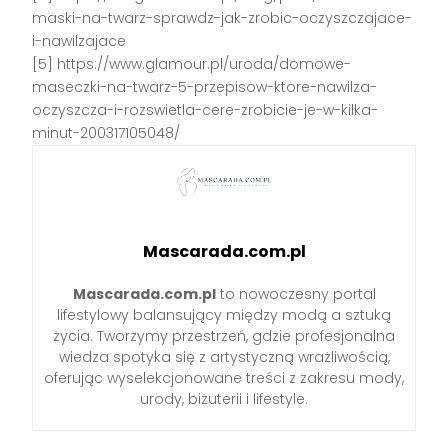
maski-na-twarz-sprawdz-jak-zrobic-oczyszczajace-
i-nawilzajace
[5] https://www.glamour.pl/uroda/domowe-
maseczki-na-twarz-5-przepisow-ktore-nawilza-
oczyszcza-i-rozswietla-cere-zrobicie-je-w-kilka-
minut-200317105048/
Mascarada.com.pl
Mascarada.com.pl
to nowoczesny portal
lifestylowy balansujący między modą a sztuką
życia. Tworzymy przestrzeń, gdzie profesjonalna
wiedza spotyka się z artystyczną wrażliwością,
oferując wyselekcjonowane treści z zakresu mody,
urody, biżuterii i lifestyle.