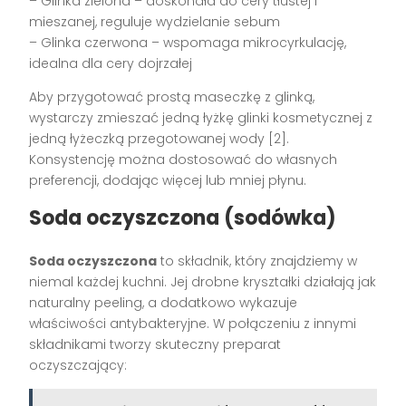
– Glinka zielona – doskonała do cery tłustej i
mieszanej, reguluje wydzielanie sebum
– Glinka czerwona – wspomaga mikrocyrkulację,
idealna dla cery dojrzałej
Aby przygotować prostą maseczkę z glinką,
wystarczy zmieszać jedną łyżkę glinki kosmetycznej z
jedną łyżeczką przegotowanej wody [2].
Konsystencję można dostosować do własnych
preferencji, dodając więcej lub mniej płynu.
Soda oczyszczona (sodówka)
Soda oczyszczona
to składnik, który znajdziemy w
niemal każdej kuchni. Jej drobne kryształki działają jak
naturalny peeling, a dodatkowo wykazuje
właściwości antybakteryjne. W połączeniu z innymi
składnikami tworzy skuteczny preparat
oczyszczający: