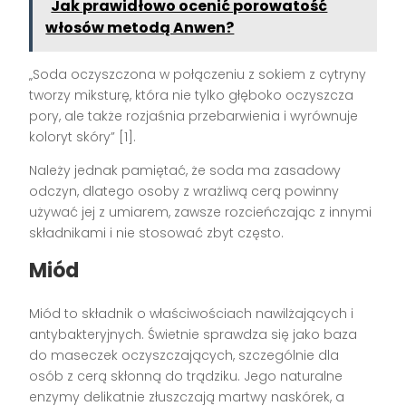
Jak prawidłowo ocenić porowatość
włosów metodą Anwen?
„Soda oczyszczona w połączeniu z sokiem z cytryny
tworzy miksturę, która nie tylko głęboko oczyszcza
pory, ale także rozjaśnia przebarwienia i wyrównuje
koloryt skóry” [1].
Należy jednak pamiętać, że soda ma zasadowy
odczyn, dlatego osoby z wrażliwą cerą powinny
używać jej z umiarem, zawsze rozcieńczając z innymi
składnikami i nie stosować zbyt często.
Miód
Miód to składnik o właściwościach nawilżających i
antybakteryjnych. Świetnie sprawdza się jako baza
do maseczek oczyszczających, szczególnie dla
osób z cerą skłonną do trądziku. Jego naturalne
enzymy delikatnie złuszczają martwy naskórek, a