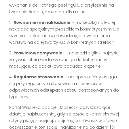
wykonanie delikatnego peelingu lub przyłożenie na
twarz ciepłego ręcznika na kilka minut.
2.
Równomierne nakładanie
– maseczkę najlepiej
nakładać specjalnym pędzelkiem kosmetycznym lub
czystymi palcami, rozprowadzając równomierną
warstwę na całej twarzy lub w konkretnych strefach.
3.
Prawidłowe zmywanie
– maseczki z glinki najlepiej
zmywać letnią wodą wykonując delikatne ruchy
masujące, co dodatkowo pobudza krążenie.
4.
Regularne stosowanie
– najlepsze efekty osiąga
się przy regularnym stosowaniu maseczek w
odpowiednich odstępach czasu, dostosowanych do
typu cery.
Portal Wapteka podaje: „Maseczki oczyszczające
działają najskuteczniej, gdy są częścią kompleksowej
rutyny pielęgnacyjnej, obejmującej również właściwe
oczyszczanie, tonizację i nawilżanie na co dzień” [3].