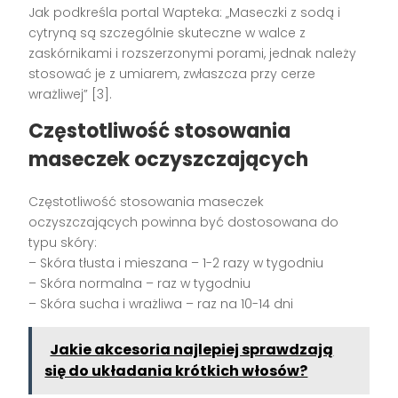
Jak podkreśla portal Wapteka: „Maseczki z sodą i
cytryną są szczególnie skuteczne w walce z
zaskórnikami i rozszerzonymi porami, jednak należy
stosować je z umiarem, zwłaszcza przy cerze
wrażliwej” [3].
Częstotliwość stosowania
maseczek oczyszczających
Częstotliwość stosowania maseczek
oczyszczających powinna być dostosowana do
typu skóry:
– Skóra tłusta i mieszana – 1-2 razy w tygodniu
– Skóra normalna – raz w tygodniu
– Skóra sucha i wrażliwa – raz na 10-14 dni
Jakie akcesoria najlepiej sprawdzają
się do układania krótkich włosów?