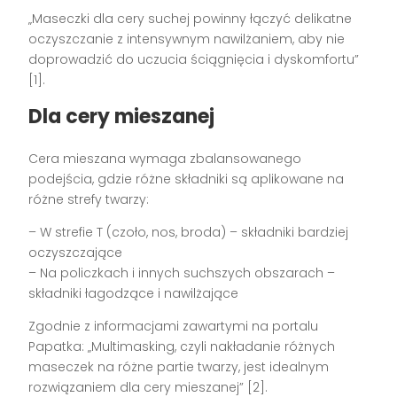
„Maseczki dla cery suchej powinny łączyć delikatne
oczyszczanie z intensywnym nawilżaniem, aby nie
doprowadzić do uczucia ściągnięcia i dyskomfortu”
[1].
Dla cery mieszanej
Cera mieszana wymaga zbalansowanego
podejścia, gdzie różne składniki są aplikowane na
różne strefy twarzy:
– W strefie T (czoło, nos, broda) – składniki bardziej
oczyszczające
– Na policzkach i innych suchszych obszarach –
składniki łagodzące i nawilżające
Zgodnie z informacjami zawartymi na portalu
Papatka: „Multimasking, czyli nakładanie różnych
maseczek na różne partie twarzy, jest idealnym
rozwiązaniem dla cery mieszanej” [2].