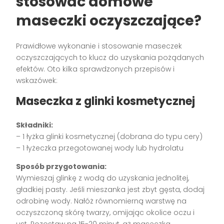
stosować domowe
maseczki oczyszczające?
Prawidłowe wykonanie i stosowanie maseczek
oczyszczających to klucz do uzyskania pożądanych
efektów. Oto kilka sprawdzonych przepisów i
wskazówek:
Maseczka z glinki kosmetycznej
Składniki:
– 1 łyżka glinki kosmetycznej (dobrana do typu cery)
– 1 łyżeczka przegotowanej wody lub hydrolatu
Sposób przygotowania:
Wymieszaj glinkę z wodą do uzyskania jednolitej,
gładkiej pasty. Jeśli mieszanka jest zbyt gęsta, dodaj
odrobinę wody. Nałóż równomierną warstwę na
oczyszczoną skórę twarzy, omijając okolice oczu i
ust. Pozostaw na 15-20 minut, aż maseczka