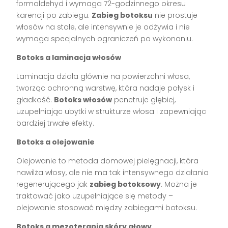
formaldehyd i wymaga 72-godzinnego okresu
karencji po zabiegu.
Zabieg botoksu
nie prostuje
włosów na stałe, ale intensywnie je odżywia i nie
wymaga specjalnych ograniczeń po wykonaniu.
Botoks a laminacja włosów
Laminacja działa głównie na powierzchni włosa,
tworząc ochronną warstwę, która nadaje połysk i
gładkość.
Botoks włosów
penetruje głębiej,
uzupełniając ubytki w strukturze włosa i zapewniając
bardziej trwałe efekty.
Botoks a olejowanie
Olejowanie to metoda domowej pielęgnacji, która
nawilża włosy, ale nie ma tak intensywnego działania
regenerującego jak
zabieg botoksowy
. Można je
traktować jako uzupełniające się metody –
olejowanie stosować między zabiegami botoksu.
Botoks a mezoterapia skóry głowy