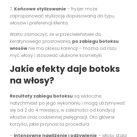
7.
Końcowe stylizowanie
– fryzjer może
zaproponować stylizację dopasowaną do typu
włosów i preferencji klienta.
Warto zaznaczyć, że w przeciwieństwie do
keratynowego prostowania,
po zabiegu botoksu
włosów
nie ma okresu karencji – można od razu
myć włosy i stosować ulubione kosmetyki.
Jakie efekty daje botoks
na włosy?
Rezultaty zabiegu botoksu
są widoczne
natychmiast po jego wykonaniu i mogą utrzymywać
się od 2 do 4 miesięcy, w zależności od kondycji
włosów oraz codziennej pielęgnacji. Oto główne
korzyści, jakie przynosi ta procedura:
–
Intensywne nawilżenie i odżywienie
– włosy stają