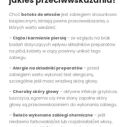
jakieś przeciwwskazania?
Choć
botoks do włosów
jest zabiegiem stosunkowo
bezpiecznym, istnieją pewne przeciwwskazania, o
których warto wiedzieć:
–
Ciąża i karmienie piersią
– ze względu na brak
badań dotyczących wpływu składników preparatów
na płód, kobiety w ciąży powinny unikać tego
zabiegu.
–
Alergie na składniki preparatów
– przed
zabiegiem warto wykonać test alergiczny,
szczególnie jeśli masz wrażliwą skórę głowy.
–
Choroby skóry głowy
– aktywne infekcje grzybicze,
łuszczyca, egzema czy inne stany zapalne skóry
głowy są przeciwwskazaniem do wykonania zabiegu.
–
Świeżo wykonane zabiegi chemiczne
– jeśli
niedawno farbowałaś/eś lub rozjaśniałaś/eś włosy,