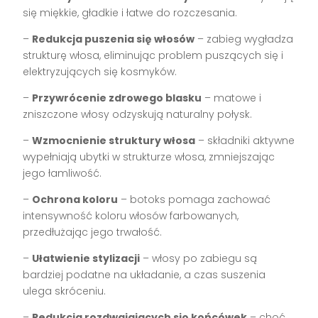
się miękkie, gładkie i łatwe do rozczesania.
–
Redukcja puszenia się włosów
– zabieg wygładza
strukturę włosa, eliminując problem puszących się i
elektryzujących się kosmyków.
–
Przywrócenie zdrowego blasku
– matowe i
zniszczone włosy odzyskują naturalny połysk.
–
Wzmocnienie struktury włosa
– składniki aktywne
wypełniają ubytki w strukturze włosa, zmniejszając
jego łamliwość.
–
Ochrona koloru
– botoks pomaga zachować
intensywność koloru włosów farbowanych,
przedłużając jego trwałość.
–
Ułatwienie stylizacji
– włosy po zabiegu są
bardziej podatne na układanie, a czas suszenia
ulega skróceniu.
–
Redukcja rozdwajających się końcówek
– choć