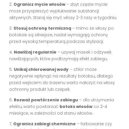
2.
Ogranicz mycie włosów
– zbyt częste mycie
może przyspieszyć wypłukiwanie substancji
aktywnych. Staraj się myć włosy 2-3 razy w tygodniu.
3.
Stosuj ochronę termiczną
– mimo że włosy po
botoksie są silniejsze, nadal wymagają ochrony
przed wysoką temperaturą podczas stylizacji.
4.
Nawilżaj regularnie
– używaj masek i odżywek
nawilżających, które podtrzymają efekt zabiegu.
5.
Unikaj chlorowanej wody
– chlor może
negatywnie wpłynąć na rezultaty botoksu, dlatego
przed wejściem do basenu warto nałożyć na włosy
ochronny produkt lub czepek.
6.
Rozważ powtórzenie zabiegu
– dla utrzymania
efektu, warto powtarzać
botoks włosów
co 2-4
miesiące, w zależności od stanu włosów.
7.
Ogranicz zabiegi chemiczne
– farbowanie czy