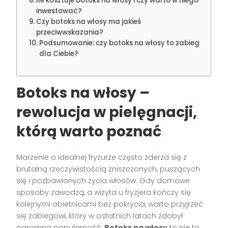
Ile kosztuje botoks na włosy i czy warto w niego
inwestować?
Czy botoks na włosy ma jakieś
przeciwwskazania?
Podsumowanie: czy botoks na włosy to zabieg
dla Ciebie?
Botoks na włosy –
rewolucja w pielęgnacji,
którą warto poznać
Marzenie o idealnej fryzurze często zderza się z
brutalną rzeczywistością zniszczonych, puszących
się i pozbawionych życia włosów. Gdy domowe
sposoby zawodzą, a wizyta u fryzjera kończy się
kolejnymi obietnicami bez pokrycia, warto przyjrzeć
się zabiegowi, który w ostatnich latach zdobył
ogromną popularność.
Botoks na włosy
to nie to