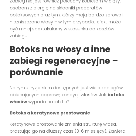
Zabieg nie jest również polecany kobietom w ciąży,
osobom z alergią na składniki preparatów
botoksowych oraz tym, którzy mają bardzo zdrowe i
niezniszczone włosy – w tym przypadku efekt może
być mniej spektakularny w stosunku do kosztów
zabiegu.
Botoks na włosy a inne
zabiegi regeneracyjne –
porównanie
Na rynku fryzjerskim dostępnych jest wiele zabiegów
obiecujących poprawę kondycji włosów. Jak
botoks
włosów
wypada na ich tle?
Botoks a keratynowe prostowanie
Keratynowe prostowanie zmienia strukturę włosa,
prostując go na dłuższy czas (3-6 miesięcy). Zawiera