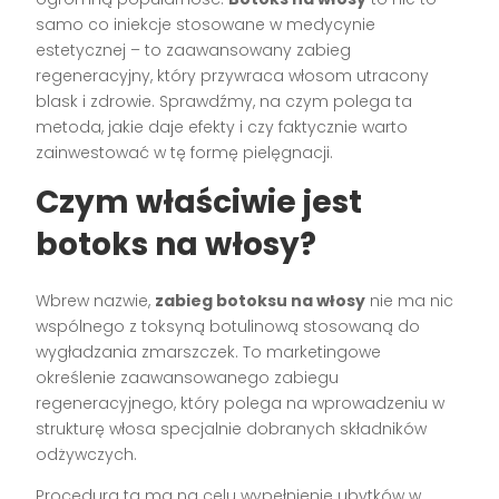
samo co iniekcje stosowane w medycynie
estetycznej – to zaawansowany zabieg
regeneracyjny, który przywraca włosom utracony
blask i zdrowie. Sprawdźmy, na czym polega ta
metoda, jakie daje efekty i czy faktycznie warto
zainwestować w tę formę pielęgnacji.
Czym właściwie jest
botoks na włosy?
Wbrew nazwie,
zabieg botoksu na włosy
nie ma nic
wspólnego z toksyną botulinową stosowaną do
wygładzania zmarszczek. To marketingowe
określenie zaawansowanego zabiegu
regeneracyjnego, który polega na wprowadzeniu w
strukturę włosa specjalnie dobranych składników
odżywczych.
Procedura ta ma na celu wypełnienie ubytków w