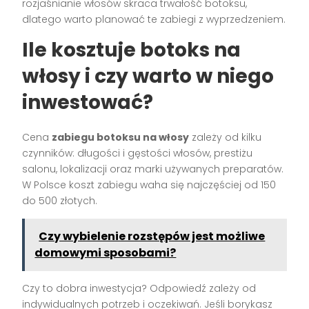
rozjaśnianie włosów skraca trwałość botoksu,
dlatego warto planować te zabiegi z wyprzedzeniem.
Ile kosztuje botoks na
włosy i czy warto w niego
inwestować?
Cena
zabiegu botoksu na włosy
zależy od kilku
czynników: długości i gęstości włosów, prestiżu
salonu, lokalizacji oraz marki używanych preparatów.
W Polsce koszt zabiegu waha się najczęściej od 150
do 500 złotych.
Czy wybielenie rozstępów jest możliwe
domowymi sposobami?
Czy to dobra inwestycja? Odpowiedź zależy od
indywidualnych potrzeb i oczekiwań. Jeśli borykasz