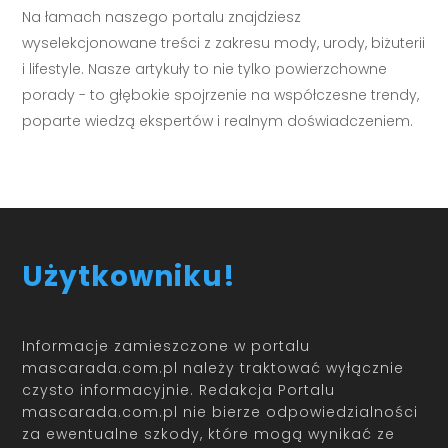
Na łamach naszego portalu znajdziesz
wyselekcjonowane treści z zakresu mody, urody, biżuterii
i lifestyle. Nasze artykuły to nie tylko powierzchowne
porady - to głębokie spojrzenie na współczesne trendy,
poparte wiedzą ekspertów i realnym doświadczeniem.
Użytkowniku!
Informacje zamieszczone w portalu
mascarada.com.pl należy traktować wyłącznie
czysto informacyjnie. Redakcja Portalu
mascarada.com.pl nie bierze odpowiedzialności
za ewentualne szkody, które mogą wynikać ze