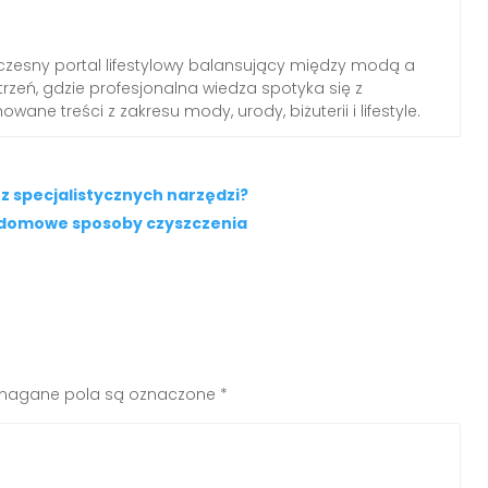
zesny portal lifestylowy balansujący między modą a
rzeń, gdzie profesjonalna wiedza spotyka się z
wane treści z zakresu mody, urody, biżuterii i lifestyle.
z specjalistycznych narzędzi?
– domowe sposoby czyszczenia
agane pola są oznaczone
*