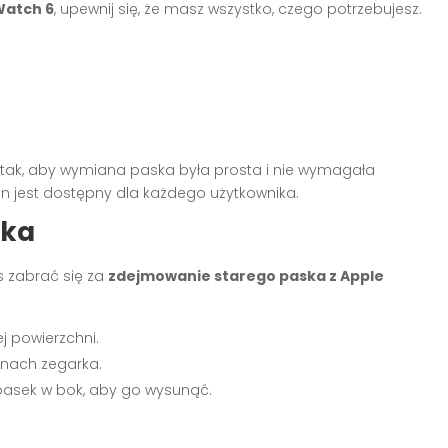
Watch 6
, upewnij się, że masz wszystko, czego potrzebujesz.
i tak, aby wymiana paska była prosta i nie wymagała
en jest dostępny dla każdego użytkownika.
ska
s zabrać się za
zdejmowanie starego paska z Apple
j powierzchni.
onach zegarka.
ń pasek w bok, aby go wysunąć.