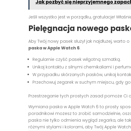
Jak pozbyć się nieprzyjemnego zapac
Jeśli wszystko jest w porządku, gratulacje! Wła
Pielęgnacja nowego pask
Aby Twój nowy pasek służył jak najdłużej, warto
paska w Apple Watch 6
:
Regularnie czyść pasek wilgotną szmatką.
Unikaj kontaktu z silnymi chemikaliami i perfum
W przypadku skórzanych pasków, unikaj kontak
Przechowuj zegarek w suchym miejscu, gdy go 
Przestrzeganie tych prostych zasad pomoże Ci c
Wymiana paska w Apple Watch 6 to prosty sposó
poradnikowi możesz to zrobić samodzielnie, oszc
paska nie tylko odmienia wygląd zegarka, ale t
różnymi stylami i kolorami, aby Twój Apple Watch