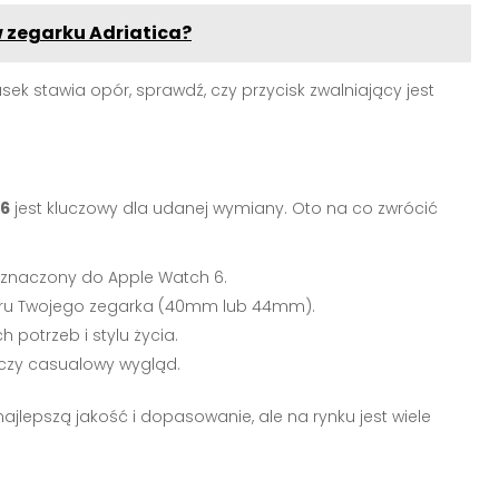
w zegarku Adriatica?
asek stawia opór, sprawdź, czy przycisk zwalniający jest
 6
jest kluczowy dla udanej wymiany. Oto na co zwrócić
zeznaczony do Apple Watch 6.
iaru Twojego zegarka (40mm lub 44mm).
 potrzeb i stylu życia.
, czy casualowy wygląd.
ajlepszą jakość i dopasowanie, ale na rynku jest wiele