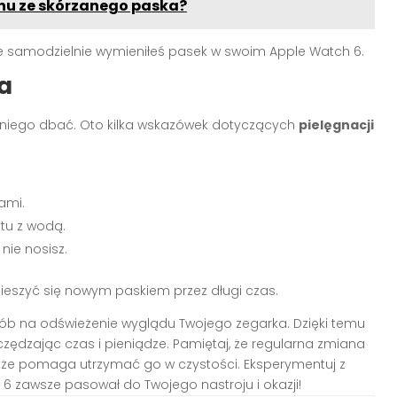
hu ze skórzanego paska?
śnie samodzielnie wymieniłeś pasek w swoim Apple Watch 6.
a
 o niego dbać. Oto kilka wskazówek dotyczących
pielęgnacji
ami.
tu z wodą.
nie nosisz.
ieszyć się nowym paskiem przez długi czas.
b na odświeżenie wyglądu Twojego zegarka. Dzięki temu
zędzając czas i pieniądze. Pamiętaj, że regularna zmiana
akże pomaga utrzymać go w czystości. Eksperymentuj z
 6 zawsze pasował do Twojego nastroju i okazji!