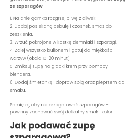
ze szparagów
:
Na dnie garnka rozgrzej oliwę z oliwek.
Dodaj posiekaną cebulę i czosnek, smaż do
zeszklenia.
Wrzuć pokrojone w kostkę ziemniaki i szparagi.
Zalej wszystko bulionem i gotuj do miękkości
warzyw (około 15-20 minut).
Zmiksuj zupę na gładki krem przy pomocy
blendera.
Dodaj śmietankę i dopraw solą oraz pieprzem do
smaku.
Pamiętaj, aby nie przegotować szparagów –
powinny zachować swój delikatny smak i kolor.
Jak podawać zupę
szparagową?