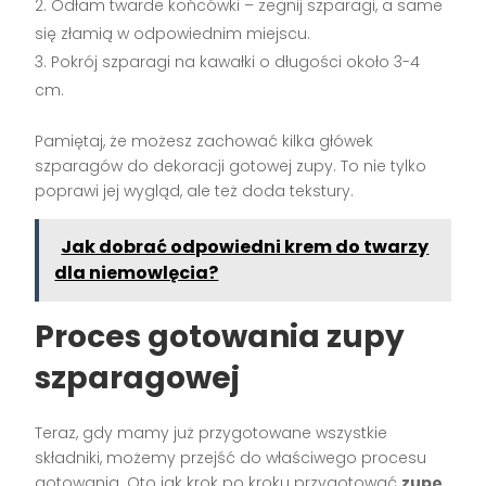
Odłam twarde końcówki – zegnij szparagi, a same
się złamią w odpowiednim miejscu.
Pokrój szparagi na kawałki o długości około 3-4
cm.
Pamiętaj, że możesz zachować kilka główek
szparagów do dekoracji gotowej zupy. To nie tylko
poprawi jej wygląd, ale też doda tekstury.
Jak dobrać odpowiedni krem do twarzy
dla niemowlęcia?
Proces gotowania zupy
szparagowej
Teraz, gdy mamy już przygotowane wszystkie
składniki, możemy przejść do właściwego procesu
gotowania. Oto jak krok po kroku przygotować
zupę