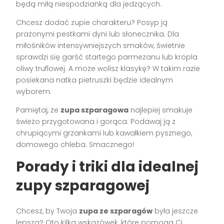
będą miłą niespodzianką dla jedzących.
Chcesz dodać zupie charakteru? Posyp ją
prażonymi pestkami dyni lub słonecznika. Dla
miłośników intensywniejszych smaków, świetnie
sprawdzi się garść startego parmezanu lub kropla
oliwy truflowej. A może wolisz klasykę? W takim razie
posiekana natka pietruszki będzie idealnym
wyborem.
Pamiętaj, że
zupa szparagowa
najlepiej smakuje
świeżo przygotowana i gorąca. Podawaj ją z
chrupiącymi grzankami lub kawałkiem pysznego,
domowego chleba. Smacznego!
Porady i triki dla idealnej
zupy szparagowej
Chcesz, by Twoja
zupa ze szparagów
była jeszcze
lepsza? Oto kilka wskazówek, które pomogą Ci