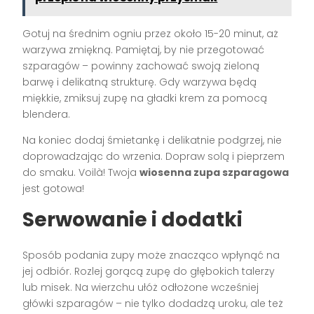
Gotuj na średnim ogniu przez około 15-20 minut, aż
warzywa zmiękną. Pamiętaj, by nie przegotować
szparagów – powinny zachować swoją zieloną
barwę i delikatną strukturę. Gdy warzywa będą
miękkie, zmiksuj zupę na gładki krem za pomocą
blendera.
Na koniec dodaj śmietankę i delikatnie podgrzej, nie
doprowadzając do wrzenia. Dopraw solą i pieprzem
do smaku. Voilà! Twoja
wiosenna zupa szparagowa
jest gotowa!
Serwowanie i dodatki
Sposób podania zupy może znacząco wpłynąć na
jej odbiór. Rozlej gorącą zupę do głębokich talerzy
lub misek. Na wierzchu ułóż odłożone wcześniej
główki szparagów – nie tylko dodadzą uroku, ale też