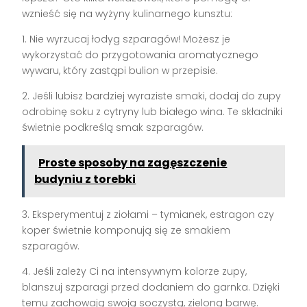
wznieść się na wyżyny kulinarnego kunsztu:
1. Nie wyrzucaj łodyg szparagów! Możesz je
wykorzystać do przygotowania aromatycznego
wywaru, który zastąpi bulion w przepisie.
2. Jeśli lubisz bardziej wyraziste smaki, dodaj do zupy
odrobinę soku z cytryny lub białego wina. Te składniki
świetnie podkreślą smak szparagów.
Proste sposoby na zagęszczenie
budyniu z torebki
3. Eksperymentuj z ziołami – tymianek, estragon czy
koper świetnie komponują się ze smakiem
szparagów.
4. Jeśli zależy Ci na intensywnym kolorze zupy,
blanszuj szparagi przed dodaniem do garnka. Dzięki
temu zachowają swoją soczystą, zieloną barwę.