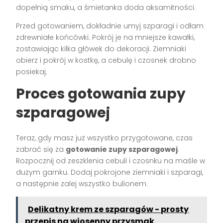
dopełnią smaku, a śmietanka doda aksamitności.
Przed gotowaniem, dokładnie umyj szparagi i odłam
zdrewniałe końcówki. Pokrój je na mniejsze kawałki,
zostawiając kilka główek do dekoracji. Ziemniaki
obierz i pokrój w kostkę, a cebulę i czosnek drobno
posiekaj.
Proces gotowania zupy
szparagowej
Teraz, gdy masz już wszystko przygotowane, czas
zabrać się za
gotowanie zupy szparagowej
.
Rozpocznij od zeszklenia cebuli i czosnku na maśle w
dużym garnku. Dodaj pokrojone ziemniaki i szparagi,
a następnie zalej wszystko bulionem.
Delikatny krem ze szparagów - prosty
przepis na wiosenny przysmak