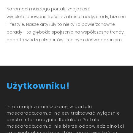
Na łamach naszego portalu znajdziesz
wyselekcjonowane treści z zakresu mody, urody, biżuterii
i lifestyle. Nasze artykuły to nie tylko powierzchowne
porady - to głębokie spojrzenie na współczesne trendy,
poparte wiedzą ekspertów i realnym doświadczeniem.
Użytkowniku!
Informacje zamieszczone w portalu
mascarada.com.pl należy traktować wyłącznie
czysto informacyjnie. Redakcja Portalu
mascarada.com.pl nie bierze odpowiedzialności
za ewentualne szkody, które mogą wynikać ze