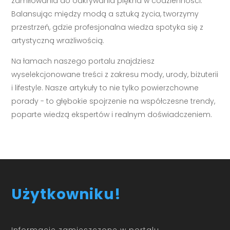
zamiłowania do odkrywania piękna w codzienności.
Balansując między modą a sztuką życia, tworzymy
przestrzeń, gdzie profesjonalna wiedza spotyka się z
artystyczną wrażliwością.
Na łamach naszego portalu znajdziesz
wyselekcjonowane treści z zakresu mody, urody, biżuterii
i lifestyle. Nasze artykuły to nie tylko powierzchowne
porady - to głębokie spojrzenie na współczesne trendy,
poparte wiedzą ekspertów i realnym doświadczeniem.
Użytkowniku!
Informacje zamieszczone w portalu