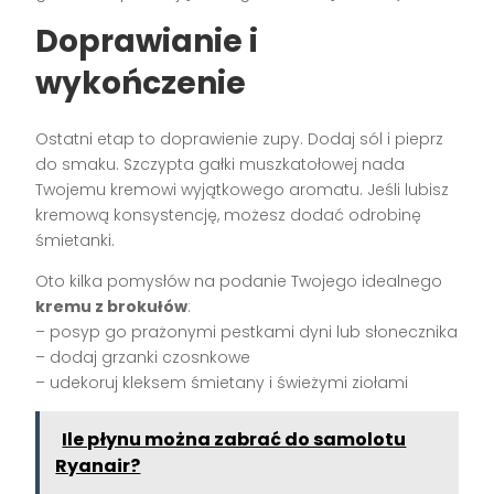
Doprawianie i
wykończenie
Ostatni etap to doprawienie zupy. Dodaj sól i pieprz
do smaku. Szczypta gałki muszkatołowej nada
Twojemu kremowi wyjątkowego aromatu. Jeśli lubisz
kremową konsystencję, możesz dodać odrobinę
śmietanki.
Oto kilka pomysłów na podanie Twojego idealnego
kremu z brokułów
:
– posyp go prażonymi pestkami dyni lub słonecznika
– dodaj grzanki czosnkowe
– udekoruj kleksem śmietany i świeżymi ziołami
Ile płynu można zabrać do samolotu
Ryanair?