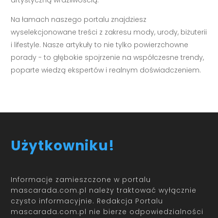
artystyczną wrażliwością.
Na łamach naszego portalu znajdziesz
wyselekcjonowane treści z zakresu mody, urody, biżuterii
i lifestyle. Nasze artykuły to nie tylko powierzchowne
porady - to głębokie spojrzenie na współczesne trendy,
poparte wiedzą ekspertów i realnym doświadczeniem.
Użytkowniku!
Informacje zamieszczone w portalu
mascarada.com.pl należy traktować wyłącznie
czysto informacyjnie. Redakcja Portalu
mascarada.com.pl nie bierze odpowiedzialności