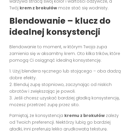
warzywa stracą swój kolor i wartości odżywcze, a
Twój
krem z brokułów
może stać się wodnisty.
Blendowanie – klucz do
idealnej konsystencji
Blendowanie to moment, w którym Twoja zupa
zamienia się w aksamitny krem. Oto kilka trików, które
pomogą Ci osiągnąć idealną konsystencję:
1. Użyj blendera ręcznego lub stojącego – oba dadzą
dobre efekty.
2. Blenduj zupę stopniowo, zaczynając od niskich
obrotów i zwiększając je powoli.
3. Jeśli chcesz uzyskać bardziej gładką konsystencję,
możesz przetrzeć zupę przez sito.
Pamiętaj, że konsystencja
kremu z brokułów
zależy
od Twoich preferencji. Niektórzy lubią go bardziej
gładki, inni preferują lekko grudkowatą teksturę.