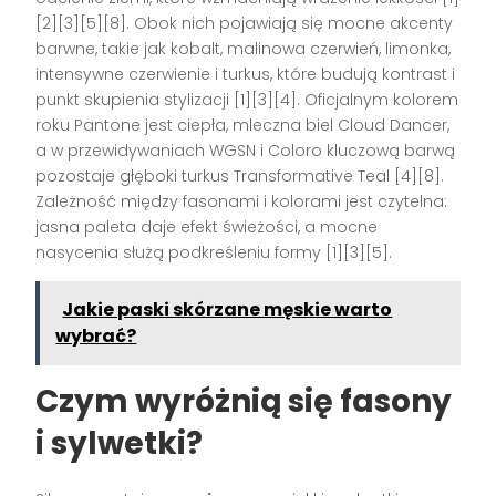
[2][3][5][8]. Obok nich pojawiają się mocne akcenty
barwne, takie jak kobalt, malinowa czerwień, limonka,
intensywne czerwienie i turkus, które budują kontrast i
punkt skupienia stylizacji [1][3][4]. Oficjalnym kolorem
roku Pantone jest ciepła, mleczna biel Cloud Dancer,
a w przewidywaniach WGSN i Coloro kluczową barwą
pozostaje głęboki turkus Transformative Teal [4][8].
Zależność między fasonami i kolorami jest czytelna:
jasna paleta daje efekt świeżości, a mocne
nasycenia służą podkreśleniu formy [1][3][5].
Jakie paski skórzane męskie warto
wybrać?
Czym wyróżnią się fasony
i sylwetki?