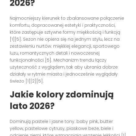
2026?
Najmocniejszy kierunek to zbalansowane połączenie
komfortu, dopracowanej estetyki i praktyczności,
które zastępuje sztywne formy miękkością i funkcją
[1][5]. Sezon nie opiera się na jednym stylu, lecz na
zestawieniu nurtów: miękkiej elegancji, sportowego
luzu, romantycznych detali i nowoczesnej
funkcjonalności [5]. Mechanizm trendu łączy
użyteczność z wyglądem, tak aby ubrania dobrze
działały w rytmie miasta i jednocześnie wyglądały
świeżo [1][2][5].
Jakie kolory zdominują
lato 2026?
Dominują pastele i jasne tony: baby pink, butter
yellow, pastelowe cytrusy, piaskowe beże, biele i
odcienie ziemi, które wzmacniają wrażenie lekkości [1]