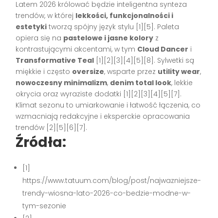
Latem 2026 królować będzie inteligentna synteza
trendów, w której
lekkości, funkcjonalności i
estetyki
tworzą spójny język stylu [1][5]. Paleta
opiera się na
pastelowe i jasne kolory
z
kontrastującymi akcentami, w tym
Cloud Dancer
i
Transformative Teal
[1][2][3][4][5][8]. Sylwetki są
miękkie i często
oversize
, wsparte przez
utility wear
,
nowoczesny minimalizm
,
denim total look
, lekkie
okrycia oraz wyraziste dodatki [1][2][3][4][5][7].
Klimat sezonu to umiarkowanie i łatwość łączenia, co
wzmacniają redakcyjne i eksperckie opracowania
trendów [2][5][6][7].
Źródła:
[1]
https://www.tatuum.com/blog/post/najwazniejsze-
trendy-wiosna-lato-2026-co-bedzie-modne-w-
tym-sezonie