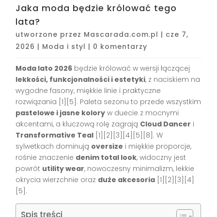
Jaka moda będzie królować tego
lata?
utworzone przez
Mascarada.com.pl
|
cze 7,
2026
|
Moda i styl
|
0 komentarzy
Moda lato 2026
będzie królować w wersji łączącej
lekkości, funkcjonalności i estetyki
, z naciskiem na
wygodne fasony, miękkie linie i praktyczne
rozwiązania [1][5]. Paleta sezonu to przede wszystkim
pastelowe i jasne kolory
w duecie z mocnymi
akcentami, a kluczową rolę zagrają
Cloud Dancer
i
Transformative Teal
[1][2][3][4][5][8]. W
sylwetkach dominują
oversize
i miękkie proporcje,
rośnie znaczenie
denim total look
, widoczny jest
powrót
utility wear
, nowoczesny minimalizm, lekkie
okrycia wierzchnie oraz
duże akcesoria
[1][2][3][4]
[5].
Spis treści