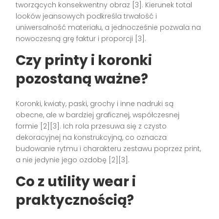
tworzących konsekwentny obraz [3]. Kierunek total
looków jeansowych podkreśla trwałość i
uniwersalność materiału, a jednocześnie pozwala na
nowoczesną grę faktur i proporcji [3].
Czy printy i koronki
pozostaną ważne?
Koronki, kwiaty, paski, grochy i inne nadruki są
obecne, ale w bardziej graficznej, współczesnej
formie [2][3]. Ich rola przesuwa się z czysto
dekoracyjnej na konstrukcyjną, co oznacza
budowanie rytmu i charakteru zestawu poprzez print,
a nie jedynie jego ozdobę [2][3].
Co z utility wear i
praktycznością?