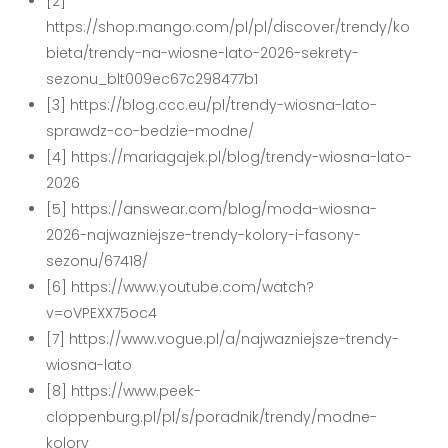
[2]
https://shop.mango.com/pl/pl/discover/trendy/ko
bieta/trendy-na-wiosne-lato-2026-sekrety-
sezonu_blt009ec67c298477b1
[3] https://blog.ccc.eu/pl/trendy-wiosna-lato-
sprawdz-co-bedzie-modne/
[4] https://mariagajek.pl/blog/trendy-wiosna-lato-
2026
[5] https://answear.com/blog/moda-wiosna-
2026-najwazniejsze-trendy-kolory-i-fasony-
sezonu/67418/
[6] https://www.youtube.com/watch?
v=oVPEXX75oc4
[7] https://www.vogue.pl/a/najwazniejsze-trendy-
wiosna-lato
[8] https://www.peek-
cloppenburg.pl/pl/s/poradnik/trendy/modne-
kolory