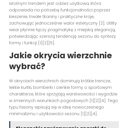
Istotnym trendem jest odzież użytkowa, która
odpowiada na potrzebę funkcjonalności poprzez
kieszenie, trwałe tkaniny i praktyczne kroje,
zachowując jednocześnie walor estetyczny [2]. Utility
wear płynnie łączy pragmatykę z miejską elegancją,
potwierdzając szerszą tendencję sezonu do syntezy
formy i funkcji [1][2][5].
Jakie okrycia wierzchnie
wybrać?
W okryciach wierzchnich dominują krótkie trencze,
lekkie kurtki, bomberki i cienkie formy o sportowym
charakterze, które sprzyjają warstwowości i wygodzie
w zmiennych warunkach pogodowych [1][2][4]. Tego
typu fasony wpisują się w ideę nowoczesnego
minimalizmu i użytkowości sezonu [1][2][4].