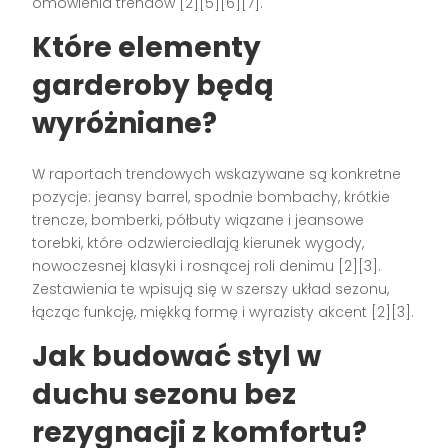
omówienia trendów [2][5][6][7].
Które elementy
garderoby będą
wyróżniane?
W raportach trendowych wskazywane są konkretne
pozycje: jeansy barrel, spodnie bombachy, krótkie
trencze, bomberki, półbuty wiązane i jeansowe
torebki, które odzwierciedlają kierunek wygody,
nowoczesnej klasyki i rosnącej roli denimu [2][3].
Zestawienia te wpisują się w szerszy układ sezonu,
łącząc funkcję, miękką formę i wyrazisty akcent [2][3].
Jak budować styl w
duchu sezonu bez
rezygnacji z komfortu?