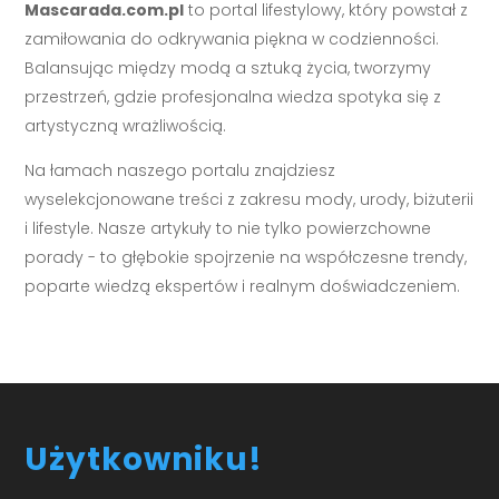
Mascarada.com.pl
to portal lifestylowy, który powstał z
zamiłowania do odkrywania piękna w codzienności.
Balansując między modą a sztuką życia, tworzymy
przestrzeń, gdzie profesjonalna wiedza spotyka się z
artystyczną wrażliwością.
Na łamach naszego portalu znajdziesz
wyselekcjonowane treści z zakresu mody, urody, biżuterii
i lifestyle. Nasze artykuły to nie tylko powierzchowne
porady - to głębokie spojrzenie na współczesne trendy,
poparte wiedzą ekspertów i realnym doświadczeniem.
Użytkowniku!