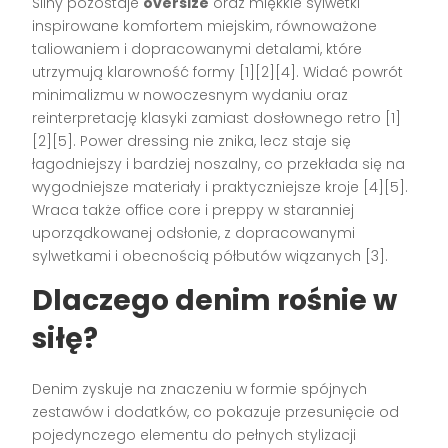
Silny pozostaje
oversize
oraz miękkie sylwetki
inspirowane komfortem miejskim, równoważone
taliowaniem i dopracowanymi detalami, które
utrzymują klarowność formy [1][2][4]. Widać powrót
minimalizmu w nowoczesnym wydaniu oraz
reinterpretację klasyki zamiast dosłownego retro [1]
[2][5]. Power dressing nie znika, lecz staje się
łagodniejszy i bardziej noszalny, co przekłada się na
wygodniejsze materiały i praktyczniejsze kroje [4][5].
Wraca także office core i preppy w staranniej
uporządkowanej odsłonie, z dopracowanymi
sylwetkami i obecnością półbutów wiązanych [3].
Dlaczego denim rośnie w
siłę?
Denim zyskuje na znaczeniu w formie spójnych
zestawów i dodatków, co pokazuje przesunięcie od
pojedynczego elementu do pełnych stylizacji