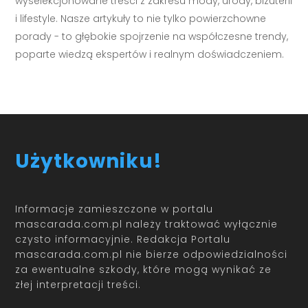
wyselekcjonowane treści z zakresu mody, urody, biżuterii
i lifestyle. Nasze artykuły to nie tylko powierzchowne
porady - to głębokie spojrzenie na współczesne trendy,
poparte wiedzą ekspertów i realnym doświadczeniem.
Użytkowniku!
Informacje zamieszczone w portalu
mascarada.com.pl należy traktować wyłącznie
czysto informacyjnie. Redakcja Portalu
mascarada.com.pl nie bierze odpowiedzialności
za ewentualne szkody, które mogą wynikać ze
złej interpretacji treści.