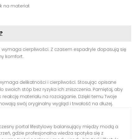
k na materiał.
?
le wymaga cierpliwości. Z czasem espadryle dopasują się
y komfort.
wymaga delikatności i cierpliwości. Stosując opisane
swoich stóp bez ryzyka ich zniszczenia. Pamiętaj, aby
 reakcję materiału na rozciąganie. Dzięki temu Twoje
owają swój oryginalny wygląd i trwałość na dłużej.
zesny portal lifestylowy balansujący między modą a
rzeń, gdzie profesjonalna wiedza spotyka się z