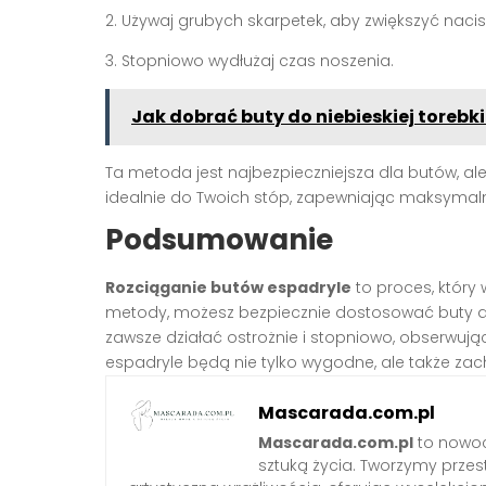
2. Używaj grubych skarpetek, aby zwiększyć nacis
3. Stopniowo wydłużaj czas noszenia.
Jak dobrać buty do niebieskiej torebki
Ta metoda jest najbezpieczniejsza dla butów, a
idealnie do Twoich stóp, zapewniając maksymaln
Podsumowanie
Rozciąganie butów espadryle
to proces, który 
metody, możesz bezpiecznie dostosować buty do 
zawsze działać ostrożnie i stopniowo, obserwując
espadryle będą nie tylko wygodne, ale także zach
Mascarada.com.pl
Mascarada.com.pl
to nowoc
sztuką życia. Tworzymy przest