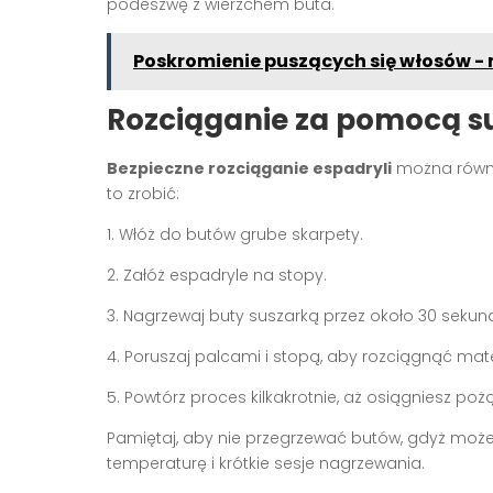
podeszwę z wierzchem buta.
Poskromienie puszących się włosów -
Rozciąganie za pomocą s
Bezpieczne rozciąganie espadryli
można równie
to zrobić:
1. Włóż do butów grube skarpety.
2. Załóż espadryle na stopy.
3. Nagrzewaj buty suszarką przez około 30 sekun
4. Poruszaj palcami i stopą, aby rozciągnąć mate
5. Powtórz proces kilkakrotnie, aż osiągniesz poż
Pamiętaj, aby nie przegrzewać butów, gdyż może 
temperaturę i krótkie sesje nagrzewania.