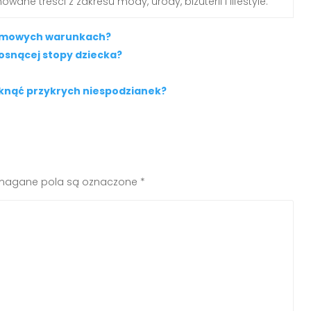
wane treści z zakresu mody, urody, biżuterii i lifestyle.
 domowych warunkach?
osnącej stopy dziecka?
iknąć przykrych niespodzianek?
agane pola są oznaczone
*