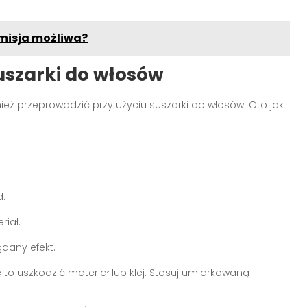
 misja możliwa?
uszarki do włosów
ż przeprowadzić przy użyciu suszarki do włosów. Oto jak
d.
riał.
ądany efekt.
to uszkodzić materiał lub klej. Stosuj umiarkowaną