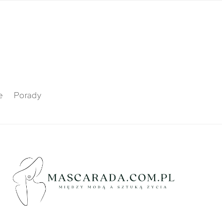
e
Porady