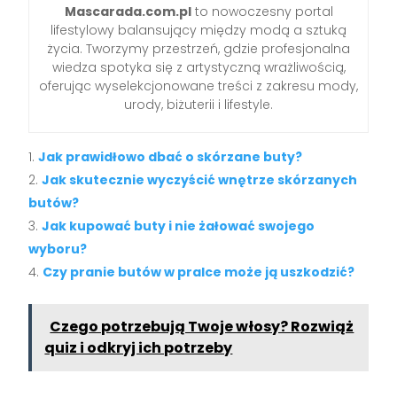
Mascarada.com.pl
to nowoczesny portal
lifestylowy balansujący między modą a sztuką
życia. Tworzymy przestrzeń, gdzie profesjonalna
wiedza spotyka się z artystyczną wrażliwością,
oferując wyselekcjonowane treści z zakresu mody,
urody, biżuterii i lifestyle.
Jak prawidłowo dbać o skórzane buty?
Jak skutecznie wyczyścić wnętrze skórzanych
butów?
Jak kupować buty i nie żałować swojego
wyboru?
Czy pranie butów w pralce może ją uszkodzić?
Czego potrzebują Twoje włosy? Rozwiąż
quiz i odkryj ich potrzeby