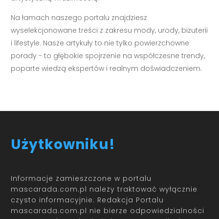
Na łamach naszego portalu znajdziesz
wyselekcjonowane treści z zakresu mody, urody, biżuterii
i lifestyle. Nasze artykuły to nie tylko powierzchowne
porady - to głębokie spojrzenie na współczesne trendy,
poparte wiedzą ekspertów i realnym doświadczeniem.
Użytkowniku!
Informacje zamieszczone w portalu
mascarada.com.pl należy traktować wyłącznie
czysto informacyjnie. Redakcja Portalu
mascarada.com.pl nie bierze odpowiedzialności