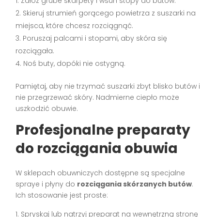
Załóż grube skarpety i wsuń stopy do butów.
Skieruj strumień gorącego powietrza z suszarki na
miejsca, które chcesz rozciągnąć.
Poruszaj palcami i stopami, aby skóra się
rozciągała.
Noś buty, dopóki nie ostygną.
Pamiętaj, aby nie trzymać suszarki zbyt blisko butów i
nie przegrzewać skóry. Nadmierne ciepło może
uszkodzić obuwie.
Profesjonalne preparaty
do rozciągania obuwia
W sklepach obuwniczych dostępne są specjalne
spraye i płyny do
rozciągania skórzanych butów
.
Ich stosowanie jest proste:
Spryskaj lub natrzyj preparat na wewnętrzną stronę