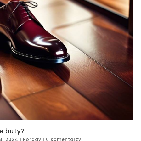
e buty?
13, 2024
|
Porady
|
0 komentarzy