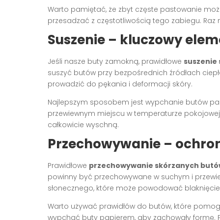
Warto pamiętać, że zbyt częste pastowanie może
przesadzać z częstotliwością tego zabiegu. Raz 
Suszenie – kluczowy elem
Jeśli nasze buty zamokną, prawidłowe
suszenie
suszyć butów przy bezpośrednich źródłach ciepła,
prowadzić do pękania i deformacji skóry.
Najlepszym sposobem jest wypchanie butów papie
przewiewnym miejscu w temperaturze pokojowej. 
całkowicie wyschną.
Przechowywanie – ochrona
Prawidłowe
przechowywanie skórzanych but
powinny być przechowywane w suchym i przewie
słonecznego, które może powodować blaknięcie 
Warto używać prawidłów do butów, które pomogą
wypchać buty papierem, aby zachowały formę. P