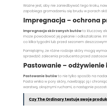
Ważne jest, aby nie zaniedbywać tego kroku, nawe
zapobiega gromadzeniu się brudu w porach skór
Impregnacja – ochrona pr
Impregnacja skórzanych butów
to kluczowy ele
może powodować jej pękanie i odkształcanie. Imp
co kilka tygodni lub przed sezonem deszczowym
Pamiętajmy, że różne rodzaje skóry mogą wyma
sprawdzić zalecenia producenta przed zastos
Pastowanie – odżywienie 
Pastowanie butów
to nie tylko sposób na nadan
Pasta wnika w pory skóry, nawilżając ją i chron
warstwą, okrężnymi ruchami, a następnie pozost
Czy The Ordinary testuje swoje produ