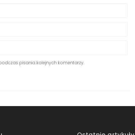
podczas pisania kolejnych komentarzy.
u
Ostatnie artykuły