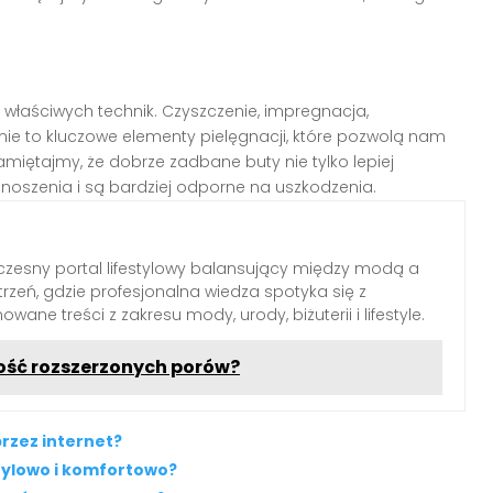
właściwych technik. Czyszczenie, impregnacja,
ie to kluczowe elementy pielęgnacji, które pozwolą nam
miętajmy, że dobrze zadbane buty nie tylko lepiej
 noszenia i są bardziej odporne na uszkodzenia.
zesny portal lifestylowy balansujący między modą a
rzeń, gdzie profesjonalna wiedza spotyka się z
wane treści z zakresu mody, urody, biżuterii i lifestyle.
ość rozszerzonych porów?
rzez internet?
stylowo i komfortowo?