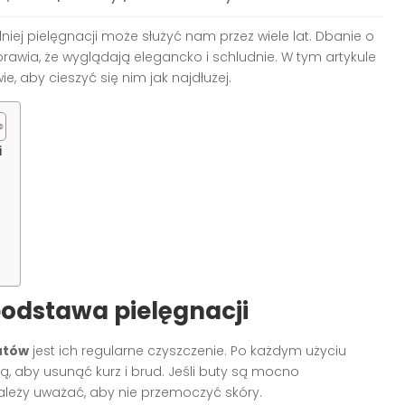
niej pielęgnacji może służyć nam przez wiele lat. Dbanie o
sprawia, że wyglądają elegancko i schludnie. W tym artykule
 aby cieszyć się nim jak najdłużej.
i
podstawa pielęgnacji
utów
jest ich regularne czyszczenie. Po każdym użyciu
ą, aby usunąć kurz i brud. Jeśli buty są mocno
ależy uważać, aby nie przemoczyć skóry.