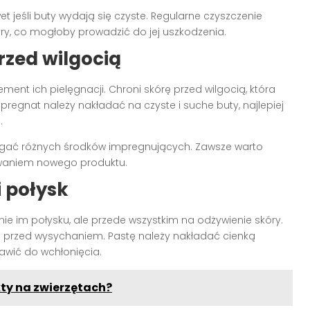
t jeśli buty wydają się czyste. Regularne czyszczenie
y, co mogłoby prowadzić do jej uszkodzenia.
zed wilgocią
ment ich pielęgnacji. Chroni skórę przed wilgocią, która
regnat należy nakładać na czyste i suche buty, najlepiej
.
gać różnych środków impregnujących. Zawsze warto
owaniem nowego produktu.
i połysk
ie im połysku, ale przede wszystkim na odżywienie skóry.
iąc przed wysychaniem. Pastę należy nakładać cienką
awić do wchłonięcia.
kty na zwierzętach?