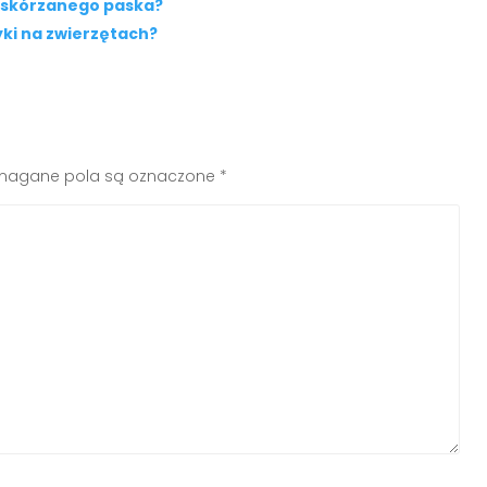
 skórzanego paska?
yki na zwierzętach?
agane pola są oznaczone
*