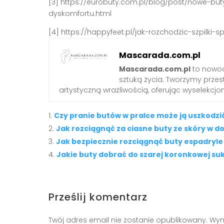
[3] https://eurobuty.com.pl/blog/post/nowe-bu
dyskomfortu.html
[4] https://happyfeet.pl/jak-rozchodzic-szpilk
Mascarada.com.pl
Mascarada.com.pl
to nowoc
sztuką życia. Tworzymy przest
artystyczną wrażliwością, oferując wyselekcjono
Czy pranie butów w pralce może ją uszkodzi
Jak rozciągnąć za ciasne buty ze skóry w
Jak bezpiecznie rozciągnąć buty espadryle 
Jakie buty dobrać do szarej koronkowej suk
Prześlij komentarz
Twój adres email nie zostanie opublikowany.
Wym