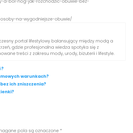
ty-a-bol-nog-jak-rozchodzic-obuwie-bez-
i-sposoby-na-wygodniejsze-obuwie/
zesny portal lifestylowy balansujący między modą a
rzeń, gdzie profesjonalna wiedza spotyka się z
wane treści z zakresu mody, urody, biżuterii i lifestyle.
ć?
 domowych warunkach?
bez ich zniszczenia?
ienki?
agane pola są oznaczone
*