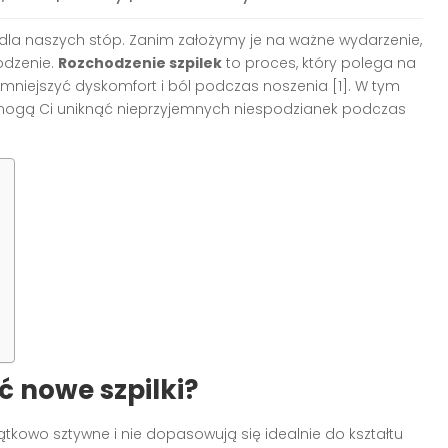
la naszych stóp. Zanim założymy je na ważne wydarzenie,
odzenie.
Rozchodzenie szpilek
to proces, który polega na
zmniejszyć dyskomfort i ból podczas noszenia [1]. W tym
mogą Ci uniknąć nieprzyjemnych niespodzianek podczas
ć nowe szpilki?
ątkowo sztywne i nie dopasowują się idealnie do kształtu