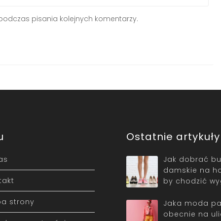
podczas pisania kolejnych komentarzy.
u
Ostatnie artykuły
as
Jak dobrać bu
damskie na ha
takt
by chodzić w
a strony
Jaka moda pa
obecnie na ul