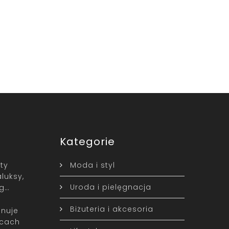
Kategorie
ty
Moda i styl
luksy,
Uroda i pielęgnacja
yg…
Biżuteria i akcesoria
nuje
icach