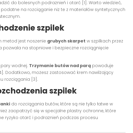
zić do bolesnych podrażnień i otarć [1]. Warto wiedzieć,
j podatne na rozciąganie niż te z materiałów syntetycznych
kutecznym.
odzenie szpilek
ch metod jest noszenie
grubych skarpet
w szpilkach przez
da pozwala na stopniowe i bezpieczne rozciągnięcie
 pary wodnej.
Trzymanie butów nad parą
powoduje
3][4]. Dodatkowo, możesz zastosować krem nawilżający
u rozciągania [3].
ozchodzenia szpilek
ianki
do rozciągania butów, które są nie tylko łatwe w
nież zaopatrzyć się w specjalne plastry ochronne, które
ne ryzyko otarć i podrażnień podczas procesu