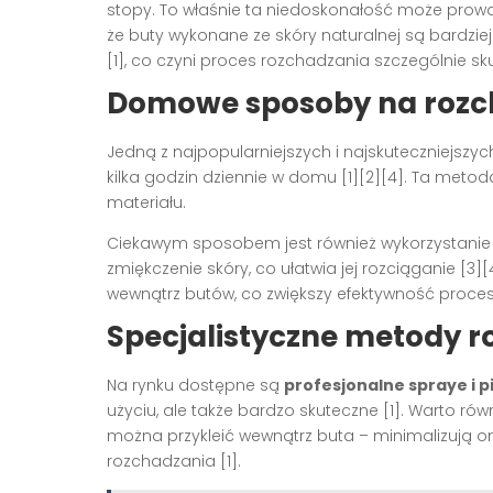
stopy. To właśnie ta niedoskonałość może prowad
że buty wykonane ze skóry naturalnej są bardzie
[1], co czyni proces rozchadzania szczególnie s
Domowe sposoby na rozch
Jedną z najpopularniejszych i najskuteczniejszy
kilka godzin dziennie w domu [1][2][4]. Ta meto
materiału.
Ciekawym sposobem jest również wykorzystanie
zmiękczenie skóry, co ułatwia jej rozciąganie [
wewnątrz butów, co zwiększy efektywność proces
Specjalistyczne metody r
Na rynku dostępne są
profesjonalne spraye i p
użyciu, ale także bardzo skuteczne [1]. Warto rów
można przykleić wewnątrz buta – minimalizują o
rozchadzania [1].