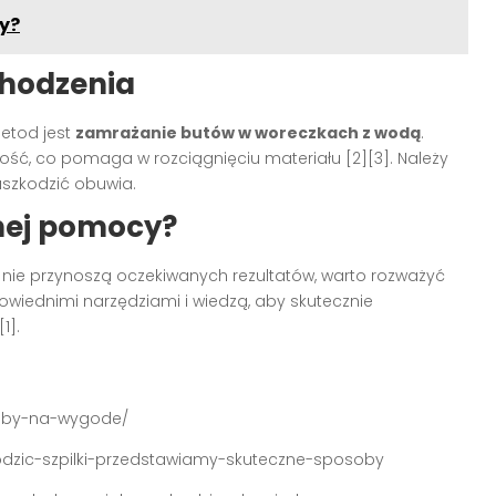
ry?
hodzenia
metod jest
zamrażanie butów w woreczkach z wodą
.
ść, co pomaga w rozciągnięciu materiału [2][3]. Należy
uszkodzić obuwia.
nej pomocy?
 nie przynoszą oczekiwanych rezultatów, warto rozważyć
owiednimi narzędziami i wiedzą, aby skutecznie
1].
osoby-na-wygode/
hodzic-szpilki-przedstawiamy-skuteczne-sposoby