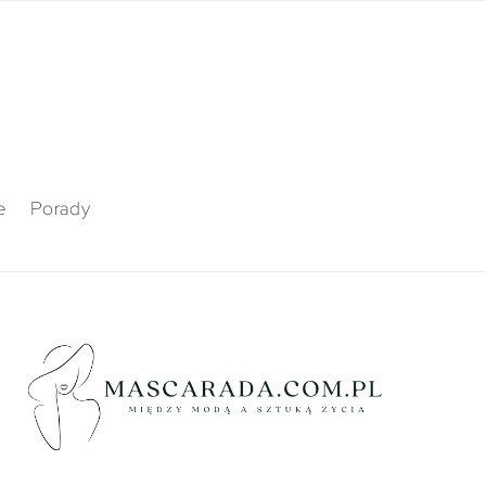
e
Porady