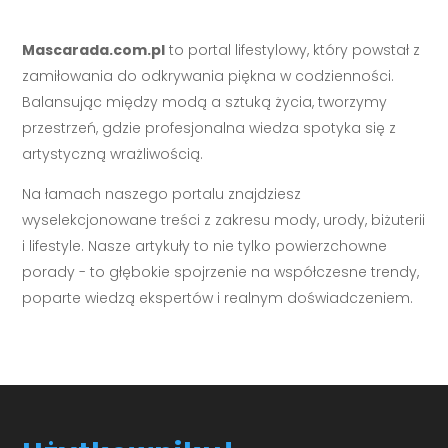
Mascarada.com.pl
to portal lifestylowy, który powstał z
zamiłowania do odkrywania piękna w codzienności.
Balansując między modą a sztuką życia, tworzymy
przestrzeń, gdzie profesjonalna wiedza spotyka się z
artystyczną wrażliwością.
Na łamach naszego portalu znajdziesz
wyselekcjonowane treści z zakresu mody, urody, biżuterii
i lifestyle. Nasze artykuły to nie tylko powierzchowne
porady - to głębokie spojrzenie na współczesne trendy,
poparte wiedzą ekspertów i realnym doświadczeniem.