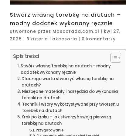
Stwórz własną torebkę na drutach –
modny dodatek wykonany ręcznie
utworzone przez
Mascarada.com.pl
|
kwi 27,
2025
|
Biżuteria i akcesoria
|
0 komentarzy
Spis treści
Stwórz własną torebkę na drutach – modny
dodatek wykonany ręcznie
Dlaczego warto stworzyć własną torebkę na
drutach?
Niezbędne materiały i narzędzia do wykonania
torebki na drutach
Techniki i wzory wykorzystywane przy tworzeniu
torebek na drutach
Krok po kroku – jak stworzyć swoją pierwszą
torebkę na drutach
Przygotowanie
Dzierganie głównej części torebki