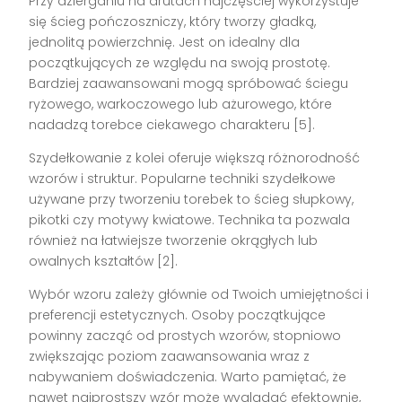
Przy dzierganiu na drutach najczęściej wykorzystuje
się ścieg pończoszniczy, który tworzy gładką,
jednolitą powierzchnię. Jest on idealny dla
początkujących ze względu na swoją prostotę.
Bardziej zaawansowani mogą spróbować ściegu
ryżowego, warkoczowego lub ażurowego, które
nadadzą torebce ciekawego charakteru [5].
Szydełkowanie z kolei oferuje większą różnorodność
wzorów i struktur. Popularne techniki szydełkowe
używane przy tworzeniu torebek to ścieg słupkowy,
pikotki czy motywy kwiatowe. Technika ta pozwala
również na łatwiejsze tworzenie okrągłych lub
owalnych kształtów [2].
Wybór wzoru zależy głównie od Twoich umiejętności i
preferencji estetycznych. Osoby początkujące
powinny zacząć od prostych wzorów, stopniowo
zwiększając poziom zaawansowania wraz z
nabywaniem doświadczenia. Warto pamiętać, że
nawet najprostszy wzór może wyglądać efektownie,