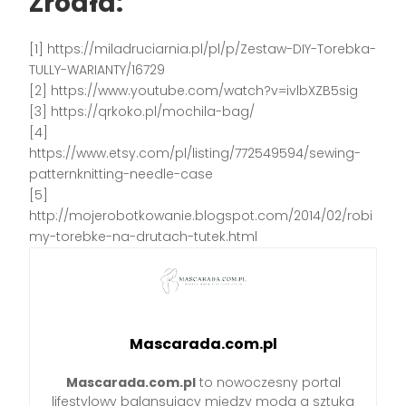
Źródła:
[1] https://miladruciarnia.pl/pl/p/Zestaw-DIY-Torebka-
TULLY-WARIANTY/16729
[2] https://www.youtube.com/watch?v=ivlbXZB5sig
[3] https://qrkoko.pl/mochila-bag/
[4]
https://www.etsy.com/pl/listing/772549594/sewing-
patternknitting-needle-case
[5]
http://mojerobotkowanie.blogspot.com/2014/02/robi
my-torebke-na-drutach-tutek.html
Mascarada.com.pl
Mascarada.com.pl
to nowoczesny portal
lifestylowy balansujący między modą a sztuką