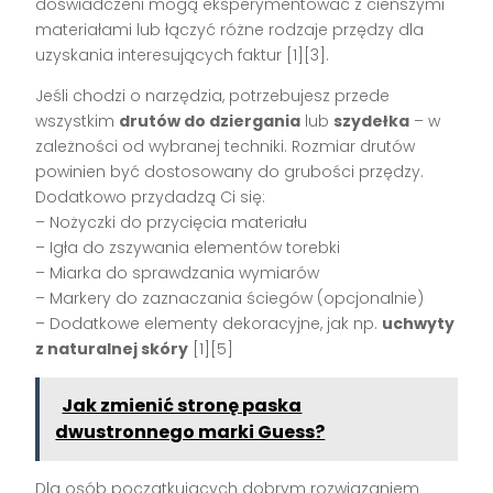
doświadczeni mogą eksperymentować z cieńszymi
materiałami lub łączyć różne rodzaje przędzy dla
uzyskania interesujących faktur [1][3].
Jeśli chodzi o narzędzia, potrzebujesz przede
wszystkim
drutów do dziergania
lub
szydełka
– w
zależności od wybranej techniki. Rozmiar drutów
powinien być dostosowany do grubości przędzy.
Dodatkowo przydadzą Ci się:
– Nożyczki do przycięcia materiału
– Igła do zszywania elementów torebki
– Miarka do sprawdzania wymiarów
– Markery do zaznaczania ściegów (opcjonalnie)
– Dodatkowe elementy dekoracyjne, jak np.
uchwyty
z naturalnej skóry
[1][5]
Jak zmienić stronę paska
dwustronnego marki Guess?
Dla osób początkujących dobrym rozwiązaniem