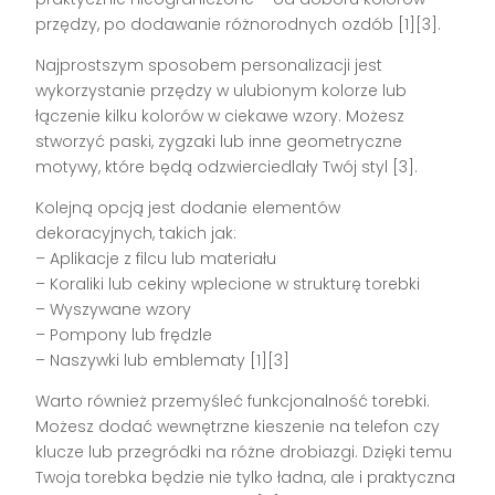
przędzy, po dodawanie różnorodnych ozdób [1][3].
Najprostszym sposobem personalizacji jest
wykorzystanie przędzy w ulubionym kolorze lub
łączenie kilku kolorów w ciekawe wzory. Możesz
stworzyć paski, zygzaki lub inne geometryczne
motywy, które będą odzwierciedlały Twój styl [3].
Kolejną opcją jest dodanie elementów
dekoracyjnych, takich jak:
– Aplikacje z filcu lub materiału
– Koraliki lub cekiny wplecione w strukturę torebki
– Wyszywane wzory
– Pompony lub frędzle
– Naszywki lub emblematy [1][3]
Warto również przemyśleć funkcjonalność torebki.
Możesz dodać wewnętrzne kieszenie na telefon czy
klucze lub przegródki na różne drobiazgi. Dzięki temu
Twoja torebka będzie nie tylko ładna, ale i praktyczna