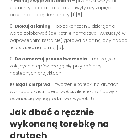
7.
Planuj z wyprzedzeniem
– przemyśl wszystkie
elementy torebki, takie jak uchwyty czy zapięcia,
przed rozpoczęciem pracy [1][5].
8.
Blokuj dzianinę
– po zakończeniu dziergania
warto zblokować (delikatnie namoczyć i wysuszyć w
odpowiednim kształcie) gotową dzianinę, aby nadać
jej ostateczną formę [5].
9.
Dokumentuj proces tworzenia
– rób zdjęcia
kolejnych etapów, mogą się przydać przy
następnych projektach.
10.
Bądź cierpliwa
– tworzenie torebki na drutach
wymaga czasu i cierpliwości, ale efekt końcowy z
pewnością wynagrodzi Twój wysiłek [5].
Jak dbać o ręcznie
wykonaną torebkę na
drutach