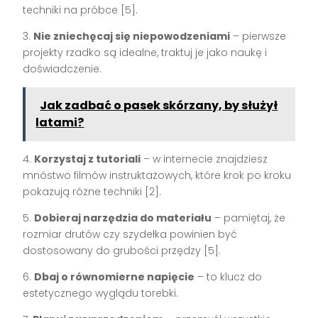
techniki na próbce [5].
3.
Nie zniechęcaj się niepowodzeniami
– pierwsze
projekty rzadko są idealne, traktuj je jako naukę i
doświadczenie.
Jak zadbać o pasek skórzany, by służył
latami?
4.
Korzystaj z tutoriali
– w internecie znajdziesz
mnóstwo filmów instruktażowych, które krok po kroku
pokazują różne techniki [2].
5.
Dobieraj narzędzia do materiału
– pamiętaj, że
rozmiar drutów czy szydełka powinien być
dostosowany do grubości przędzy [5].
6.
Dbaj o równomierne napięcie
– to klucz do
estetycznego wyglądu torebki.