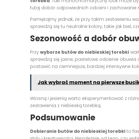
torebka
. Taki monochromatyczny look może być 
tutaj dobór odpowiednich odcieni i zachowanie r
Pamiętajmy jednak, że przy takim zestawieniu waż
sprawdzą się tu neutralne kolory, takie jak biel, cz
Sezonowość a dobór obu
Przy
wyborze butów do niebieskiej torebki
wart
sprawdzą się jasne, pastelowe odcienie obuwia 
postawić na ciemniejsze, bardziej intensywne ko
Jak wybrać moment na pierwsze buci
Wiosną i jesienią warto eksperymentować z różn
zestawienia z niebieską torebką.
Podsumowanie
Dobieranie butów do niebieskiej torebki
to fa
stylu i kreatywności. Niezależnie od tego, czy w