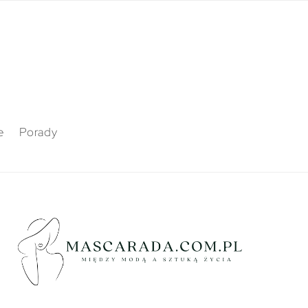
e
Porady