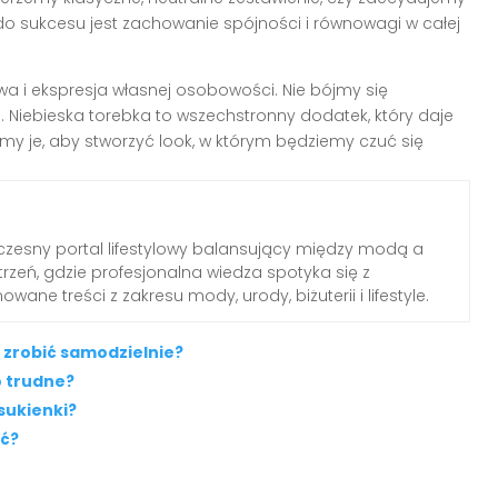
do sukcesu jest zachowanie spójności i równowagi w całej
 i ekspresja własnej osobowości. Nie bójmy się
 Niebieska torebka to wszechstronny dodatek, który daje
jmy je, aby stworzyć look, w którym będziemy czuć się
zesny portal lifestylowy balansujący między modą a
rzeń, gdzie profesjonalna wiedza spotyka się z
wane treści z zakresu mody, urody, biżuterii i lifestyle.
 zrobić samodzielnie?
o trudne?
sukienki?
ić?