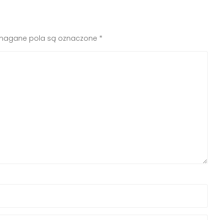
agane pola są oznaczone
*