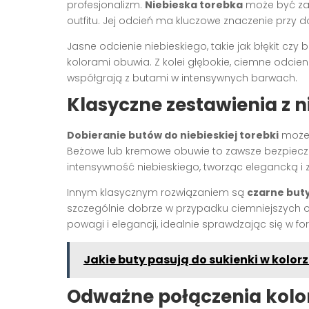
profesjonalizm.
Niebieska torebka
może być zar
outfitu. Jej odcień ma kluczowe znaczenie przy 
Jasne odcienie niebieskiego, takie jak błękit czy
kolorami obuwia. Z kolei głębokie, ciemne odcien
współgrają z butami w intensywnych barwach.
Klasyczne zestawienia z 
Dobieranie butów do niebieskiej torebki
może 
Beżowe lub kremowe obuwie to zawsze bezpieczn
intensywność niebieskiego, tworząc elegancką 
Innym klasycznym rozwiązaniem są
czarne buty
szczególnie dobrze w przypadku ciemniejszych od
powagi i elegancji, idealnie sprawdzając się w f
Jakie buty pasują do sukienki w kolo
Odważne połączenia kolo