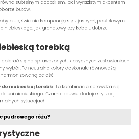
ówno subtelnym dodatkiem, jak i wyrazistym akcentem
doborze butów.
 baby blue, świetnie komponują się z jasnymi, pastelowymi
ie niebieskiego, jak granatowy czy kobalt, dobrze
niebieską torebką
opierać się na sprawdzonych, klasycznych zestawieniach.
y wybór. Te neutralne kolory doskonale równoważą
i zharmonizowaną całość.
 do niebieskiej torebki
. Ta kombinacja sprawdza się
cieni niebieskiego. Czarne obuwie dodaje stylizacji
ormalnych sytuacjach.
rze pudrowego różu?
rystyczne