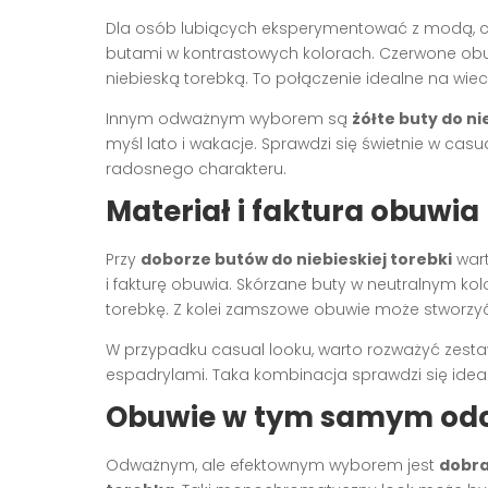
Dla osób lubiących eksperymentować z modą, cie
butami w kontrastowych kolorach. Czerwone obuw
niebieską torebką. To połączenie idealne na wiec
Innym odważnym wyborem są
żółte buty do ni
myśl lato i wakacje. Sprawdzi się świetnie w casu
radosnego charakteru.
Materiał i faktura obuwia
Przy
doborze butów do niebieskiej torebki
wart
i fakturę obuwia. Skórzane buty w neutralnym ko
torebkę. Z kolei zamszowe obuwie może stworzyć 
W przypadku casual looku, warto rozważyć zestaw
espadrylami. Taka kombinacja sprawdzi się idealni
Obuwie w tym samym odci
Odważnym, ale efektownym wyborem jest
dobra