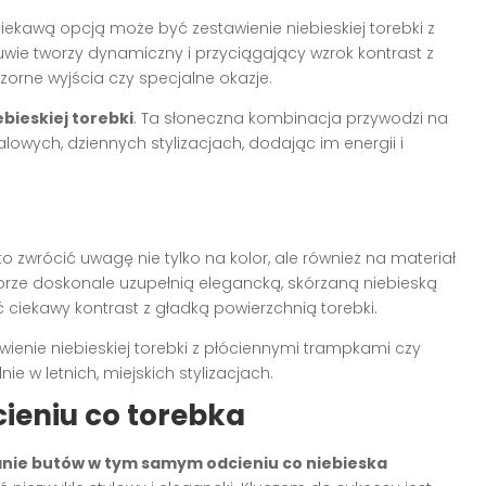
kawą opcją może być zestawienie niebieskiej torebki z
ie tworzy dynamiczny i przyciągający wzrok kontrast z
zorne wyjścia czy specjalne okazje.
ebieskiej torebki
. Ta słoneczna kombinacja przywodzi na
alowych, dziennych stylizacjach, dodając im energii i
o zwrócić uwagę nie tylko na kolor, ale również na materiał
lorze doskonale uzupełnią elegancką, skórzaną niebieską
ciekawy kontrast z gładką powierzchnią torebki.
ienie niebieskiej torebki z płóciennymi trampkami czy
e w letnich, miejskich stylizacjach.
eniu co torebka
nie butów w tym samym odcieniu co niebieska