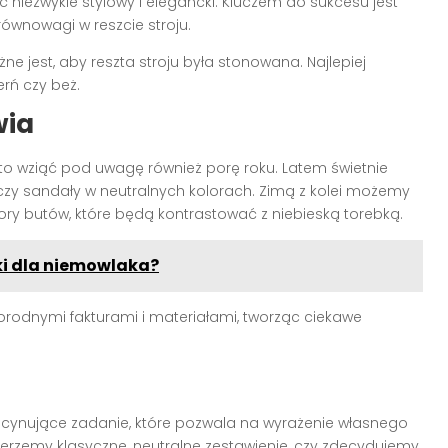
niezwykle stylowy i elegancki. Kluczem do sukcesu jest
ównowagi w reszcie stroju.
ne jest, aby reszta stroju była stonowana. Najlepiej
erń czy beż.
wia
o wziąć pod uwagę również porę roku. Latem świetnie
czy sandały w neutralnych kolorach. Zimą z kolei możemy
lory butów, które będą kontrastować z niebieską torebką.
ki dla niemowlaka?
orodnymi fakturami i materiałami, tworząc ciekawe
scynujące zadanie, które pozwala na wyrażenie własnego
ybierzemy klasyczne, neutralne zestawienie, czy zdecydujemy