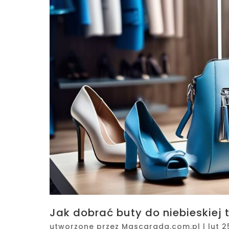
Jak dobrać buty do niebieskiej 
utworzone przez
Mascarada.com.pl
|
lut 2