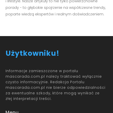
i lifestyle. Nasze artykuły to nie tylko powierzchowne
porady - to głębokie spojrzenie na współczesne trendy,
poparte wiedzą ekspertów i realnym doświadczeniem.
Użytkowniku!
Informacje zamieszczone w portalu
mascarada.com.pl należy traktować wyłącznie
czysto informacyjnie. Redakcja Portalu
mascarada.com.pl nie bierze odpowiedzialności
za ewentualne szkody, które mogą wynikać ze
złej interpretacji treści.
Menu