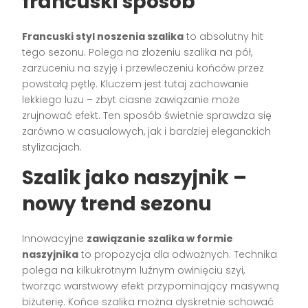
francuski sposób
Francuski styl noszenia szalika
to absolutny hit
tego sezonu. Polega na złożeniu szalika na pół,
zarzuceniu na szyję i przewleczeniu końców przez
powstałą pętlę. Kluczem jest tutaj zachowanie
lekkiego luzu – zbyt ciasne zawiązanie może
zrujnować efekt. Ten sposób świetnie sprawdza się
zarówno w casualowych, jak i bardziej eleganckich
stylizacjach.
Szalik jako naszyjnik –
nowy trend sezonu
Innowacyjne
zawiązanie szalika w formie
naszyjnika
to propozycja dla odważnych. Technika
polega na kilkukrotnym luźnym owinięciu szyi,
tworząc warstwowy efekt przypominający masywną
biżuterię. Końce szalika można dyskretnie schować