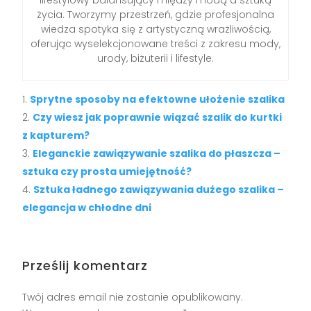
lifestylowy balansujący między modą a sztuką
życia. Tworzymy przestrzeń, gdzie profesjonalna
wiedza spotyka się z artystyczną wrażliwością,
oferując wyselekcjonowane treści z zakresu mody,
urody, biżuterii i lifestyle.
Sprytne sposoby na efektowne ułożenie szalika
Czy wiesz jak poprawnie wiązać szalik do kurtki
z kapturem?
Eleganckie zawiązywanie szalika do płaszcza –
sztuka czy prosta umiejętność?
Sztuka ładnego zawiązywania dużego szalika –
elegancja w chłodne dni
Prześlij komentarz
Twój adres email nie zostanie opublikowany.