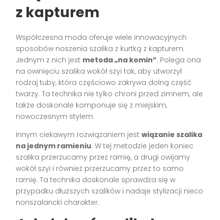
z kapturem
Współczesna moda oferuje wiele innowacyjnych
sposobów noszenia szalika z kurtką z kapturem.
Jednym z nich jest
metoda „na komin”
. Polega ona
na owinięciu szalika wokół szyi tak, aby utworzył
rodzaj tuby, która częściowo zakrywa dolną część
twarzy. Ta technika nie tylko chroni przed zimnem, ale
także doskonale komponuje się z miejskim,
nowoczesnym stylem.
Innym ciekawym rozwiązaniem jest
wiązanie szalika
na jednym ramieniu
. W tej metodzie jeden koniec
szalika przerzucamy przez ramię, a drugi owijamy
wokół szyi i również przerzucamy przez to samo
ramię. Ta technika doskonale sprawdza się w
przypadku dłuższych szalików i nadaje stylizacji nieco
nonszalancki charakter.