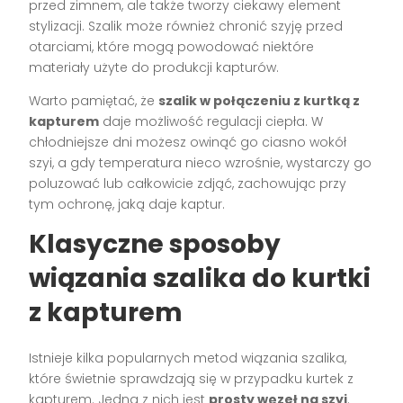
przed zimnem, ale także tworzy ciekawy element
stylizacji. Szalik może również chronić szyję przed
otarciami, które mogą powodować niektóre
materiały użyte do produkcji kapturów.
Warto pamiętać, że
szalik w połączeniu z kurtką z
kapturem
daje możliwość regulacji ciepła. W
chłodniejsze dni możesz owinąć go ciasno wokół
szyi, a gdy temperatura nieco wzrośnie, wystarczy go
poluzować lub całkowicie zdjąć, zachowując przy
tym ochronę, jaką daje kaptur.
Klasyczne sposoby
wiązania szalika do kurtki
z kapturem
Istnieje kilka popularnych metod wiązania szalika,
które świetnie sprawdzają się w przypadku kurtek z
kapturem. Jedną z nich jest
prosty węzeł na szyi
.