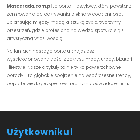
Mascarada.com.pl
to portal lifestylowy, który powstał z
zamiłowania do odkrywania piękna w codzienności.
Balansując między modą a sztuką życia, tworzymy
przestrzeń, gdzie profesjonalna wiedza spotyka się z
artystyczną wrażliwością.
Na łamach naszego portalu znajdziesz
wyselekcjonowane treści z zakresu mody, urody, biżuterii
i lifestyle. Nasze artykuły to nie tylko powierzchowne
porady - to głębokie spojrzenie na współczesne trendy,
poparte wiedzą ekspertów i realnym doświadczeniem.
Użytkowniku!