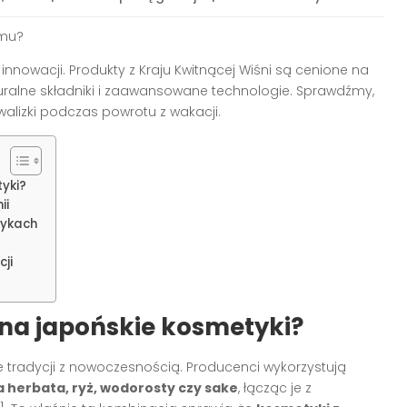
omu?
nnowacji. Produkty z Kraju Kwitnącej Wiśni są cenione na
uralne składniki i zaawansowane technologie. Sprawdźmy,
lizki podczas powrotu z wakacji.
yki?
ii
tykach
ji
na japońskie kosmetyki?
 tradycji z nowoczesnością. Producenci wykorzystują
a herbata, ryż, wodorosty czy sake
, łącząc je z