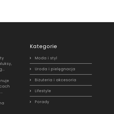
Kategorie
ty
Moda i styl
luksy,
Uroda i pielęgnacja
yg…
Biżuteria i akcesoria
nuje
icach
Lifestyle
t…
Porady
na
–