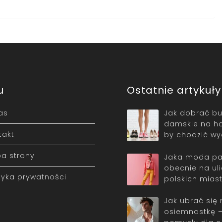
u
Ostatnie artykuły
as
Jak dobrać bu
damskie na ha
takt
by chodzić w
a strony
Jaka moda pa
obecnie na ul
ityka prywatności
polskich mias
Jak ubrać się 
osiemnastkę 