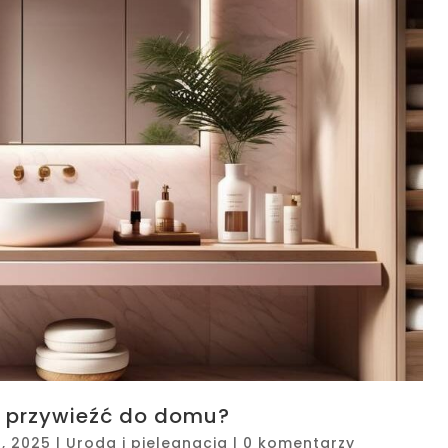
o przywieźć do domu?
9, 2025
|
Uroda i pielęgnacja
|
0 komentarzy