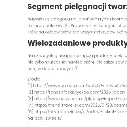
Segment pielęgnacji twar
Największą kategorią na japońskim rynku kosmety
miliarda dolarów [2]. Produkty z tej kategorii cha
które są odpowiednie dla wszystkich typów skóry 
Wielozadaniowe produkty 
Na szczególną uwagę zasługują produkty wielofun
nie tylko skutecznie nawilża skórę, ale także za
cerę w dobrej kondycji [1].
Źródła:
[1] https://www.youtube.com/watch?v=mycAq5a
[2] https://tonesofbeautyexpo.com/2025-japan-
[3] https://www.ubuy.com.pl/pl/shop-import-pr
[4] https://trend-traveller.com/2025/01/28/cos
[5] https://citymagazine.si/pl/odkryj-sekret-pi
na-caly-swiecie/