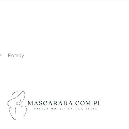
e
Porady