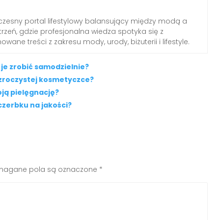
zesny portal lifestylowy balansujący między modą a
rzeń, gdzie profesjonalna wiedza spotyka się z
wane treści z zakresu mody, urody, biżuterii i lifestyle.
je zrobić samodzielnie?
zroczystej kosmetyczce?
ą pielęgnację?
czerbku na jakości?
agane pola są oznaczone
*