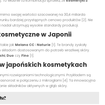
. To właśnie ta kombinacja sprawia, że
kosmetyki z
 mimo swojej wartości szacowanej na 30,4 miliarda
erunku bardziej przystępnych cenowo produktów [2]. Nie
i nadal utrzymują wysokie standardy produkcji.
kosmetyczne w Japonii
takie jak
Melano CC
i
Naturie
[1]. Te brandy zyskały
ym składom dostosowanym do potrzeb wrażliwej skóry.
chi
,
Duo
czy
Fino
[1].
 w japońskich kosmetykach
nymi rozwiązaniami technologicznymi. Przykładem są
asnorost w połączeniu z mikroigłami [4]. Ta innowacyjna
anie składników aktywnych w głąb skóry.
łu?