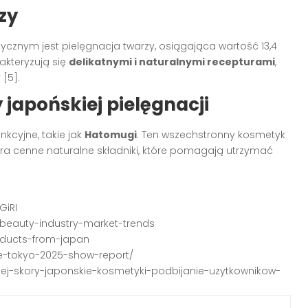
zy
cznym jest pielęgnacja twarzy, osiągająca wartość 13,4
rakteryzują się
delikatnymi i naturalnymi recepturami
,
[5].
japońskiej pielęgnacji
kcyjne, takie jak
Hatomugi
. Ten wszechstronny kosmetyk
wiera cenne naturalne składniki, które pomagają utrzymać
GiRI
beauty-industry-market-trends
oducts-from-japan
me-tokyo-2025-show-report/
eknej-skory-japonskie-kosmetyki-podbijanie-uzytkownikow-