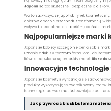
najnowszymi osiągnięciami technologicznymi [5]
Japonii
są tak skuteczne i bezpieczne dla skóry.
Warto zauważyć, że japoński rynek kosmetyczny,
dolarów, obecnie przechodzi transformację w ki
wpływa to jednak na ich jakość – japońskie mark
Najpopularniejsze marki 
Japońskie kobiety szczególnie cenią sobie marki 
uznanie dzięki skutecznym formułom i delikatn
Równie popularne są produkty marek
Biore de u
Innowacyjne technologie
Japońskie kosmetyki wyróżniają się zaawansowa
produkty wykorzystujące hydrolizowany morski kr
technologia pozwala na skuteczniejsze dostarcz
Jak przywrócić blask butom z materia